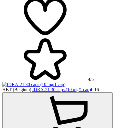
4/5
HBT (Belgium)
IDRA-21 30 caps (10 mg/1 cap)
€
16