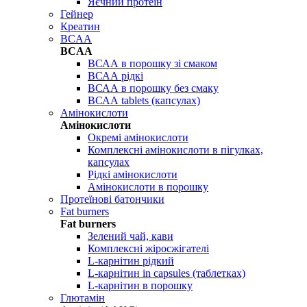
Яєчний протеїн
Гейнер
Креатин
BCAA
BCAA
ВСАА в порошку зі смаком
ВСАА рідкі
ВСАА в порошку без смаку
ВСАА tablets (капсулах)
Амінокислоти
Амінокислоти
Окремі амінокислоти
Комплексні амінокислоти в пігулках,
капсулах
Рідкі амінокислоти
Амінокислоти в порошку
Протеїнові батончики
Fat burners
Fat burners
Зелений чай, кави
Комплексні жіросжігателі
L-карнітин рідкий
L-карнітин in capsules (таблетках)
L-карнітин в порошку
Глютамін