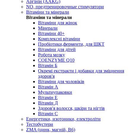
Аргінін (AAKG)
NO, предтренировочные стимулятори
Вітаміни та мінерали
Вітаміни та мінерали
Вітаміни для жінок
Мінерали
Вітаміни 40+
Комплексні вітаміни
Пробіотики,ферменти, для ШКТ
Вітаміни для дітей
Робота мозку
COENZYME Q10
Вітамін Б
Окремі екстракти і добавки для зміцнення
здоров'я
Вітаміни для чоловіків
Вітамін А
Мультиупаковки
Вітамін Е
Вітамін Д
Здоров'я волосся, шкіри та нігтів
Вітамін С
Енергетики, изотоники, електроліти
Тестобустери
ZMA (цинк, магній, В6)