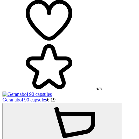
5/5
Geranabol 90 capsules
€
19