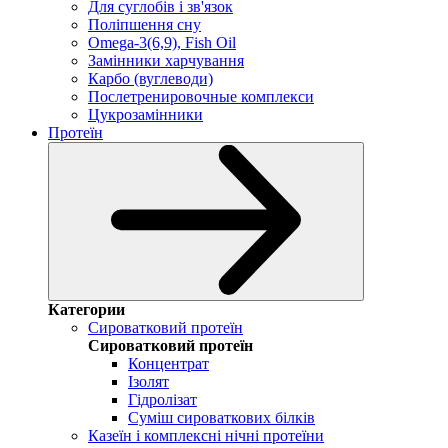
Для суглобів і зв'язок
Поліпшення сну
Omega-3(6,9), Fish Oil
Замінники харчування
Карбо (вуглеводи)
Послетренировочные комплекси
Цукрозамінники
Протеїн
Категории
Сироватковий протеїн
Сироватковий протеїн
Концентрат
Ізолят
Гідролізат
Суміш сироваткових білків
Казеїн і комплексні нічні протеїни