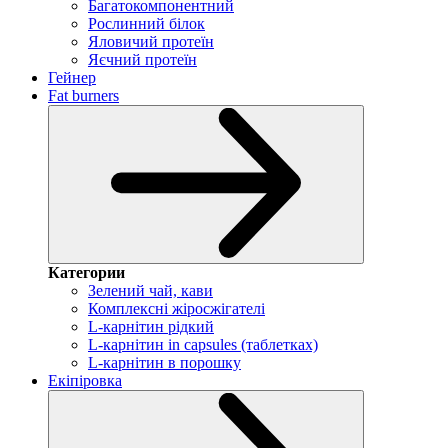
Багатокомпонентний
Рослинний білок
Яловичий протеїн
Яєчний протеїн
Гейнер
Fat burners
Категории
Зелений чай, кави
Комплексні жіросжігателі
L-карнітин рідкий
L-карнітин in capsules (таблетках)
L-карнітин в порошку
Екіпіровка