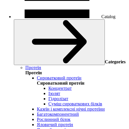
Catalog
Categories
Протеїн
Протеїн
Сироватковий протеїн
Сироватковий протеїн
Концентрат
Ізолят
Гідролізат
Суміш сироваткових білків
Казеїн і комплексні нічні протеїни
Багатокомпонентний
Рослинний білок
Яловичий протеїн