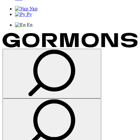
Укр
Ру
En