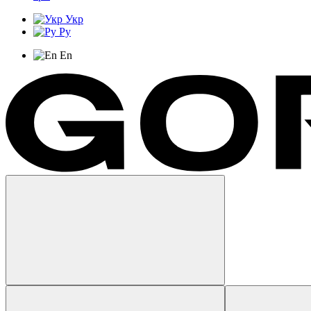
Укр
Ру
En