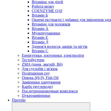
Вітаміни для дітей
Робота мозку
COENZYME Q10
Вітамін Б
Окремі екстракти і добавки для зміцнення здо
Вітаміни для чоловіків
Вітамін А
Мультиупаковки
Вітамін Е
Вітамін Д
Здоров'я волосся, шкіри та нігтів
Вітамін С
Енергетики, изотоники, електроліти
Тестобустери
ZMA (цинк, магній, В6)
Для суглобів і зв'язок
Поліпшення сну
Omega-3(6,9), Fish Oil
Замінники харчування
Карбо (вуглеводи)
Послетренировочные комплекси
Цукрозамінники
Протеїн