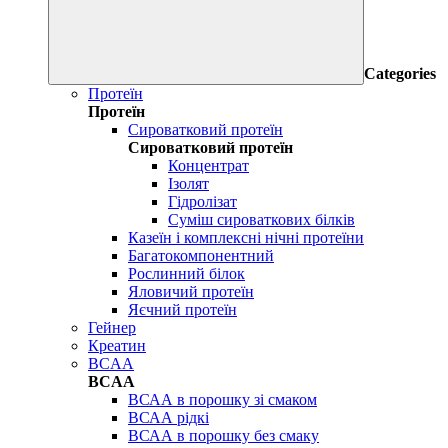
Categories
Протеїн
Протеїн
Сироватковий протеїн
Сироватковий протеїн
Концентрат
Ізолят
Гідролізат
Суміш сироваткових білків
Казеїн і комплексні нічні протеїни
Багатокомпонентний
Рослинний білок
Яловичий протеїн
Яєчний протеїн
Гейнер
Креатин
BCAA
BCAA
ВСАА в порошку зі смаком
ВСАА рідкі
ВСАА в порошку без смаку