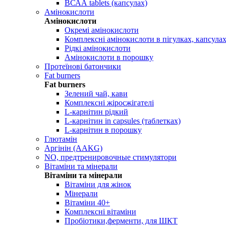
ВСАА tablets (капсулах)
Амінокислоти
Амінокислоти
Окремі амінокислоти
Комплексні амінокислоти в пігулках, капсула
Рідкі амінокислоти
Амінокислоти в порошку
Протеїнові батончики
Fat burners
Fat burners
Зелений чай, кави
Комплексні жіросжігателі
L-карнітин рідкий
L-карнітин in capsules (таблетках)
L-карнітин в порошку
Глютамін
Аргінін (AAKG)
NO, предтренировочные стимулятори
Вітаміни та мінерали
Вітаміни та мінерали
Вітаміни для жінок
Мінерали
Вітаміни 40+
Комплексні вітаміни
Пробіотики,ферменти, для ШКТ