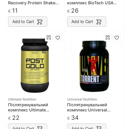
Recovery Protein Shake
комплекс BioTech USA
500g
After 630g
11
26
€
€
Add to Cart
Add to Cart
Ultimate Nutrition
Universal Nutrition
Післятренувальний
Післятренувальний
комплекс Ultimate
комплекс Universal
Nutrition Post Gold 387 g
Nutrition Torrent 1490 г
22
34
€
€
Add to Cart
Add to Cart