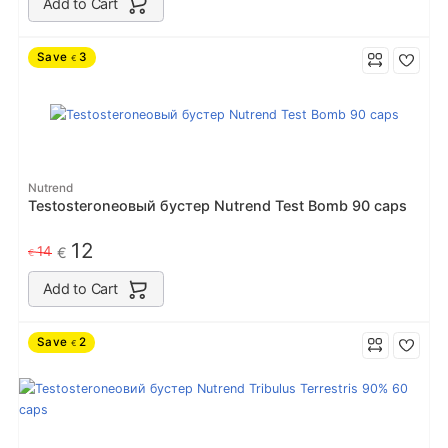
Add to Cart
Save
3
€
Nutrend
Testosteroneовый бустер Nutrend Test Bomb 90 caps
12
14
€
€
Add to Cart
Save
2
€