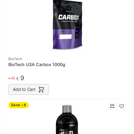
BioTech
BioTech USA Carbox 1000g
9
11
€
€
Add to Cart
Save
4
€