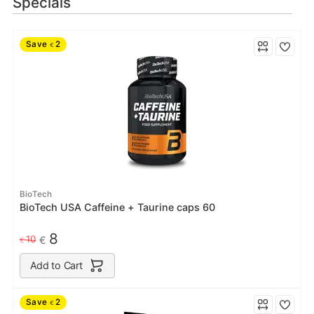
Specials
Save
2
€
BioTech
BioTech USA Caffeine + Taurine caps 60
8
10
€
€
Add to Cart
Save
2
€