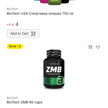
BioTech
BioTech USA Спортивна пляшка 750 ml
4
5
€
€
Add to Cart
Save
2
€
BioTech
BioTech ZMB 60 caps