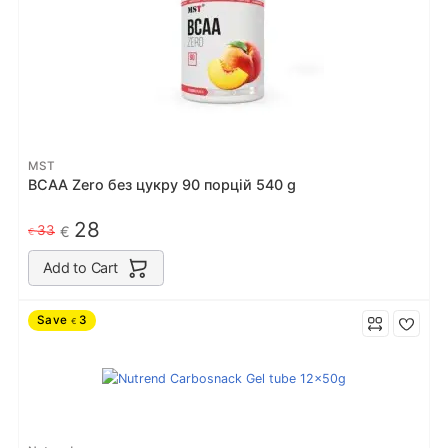
MST
BCAA Zero без цукру 90 порцiй 540 g
28
33
€
€
Add to Cart
Save
3
€