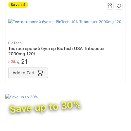
Save
4
€
BioTech
Тестостеровий бустер BioTech USA Tribooster
2000mg 120t
21
25
€
€
Add to Cart
Save up to 30%