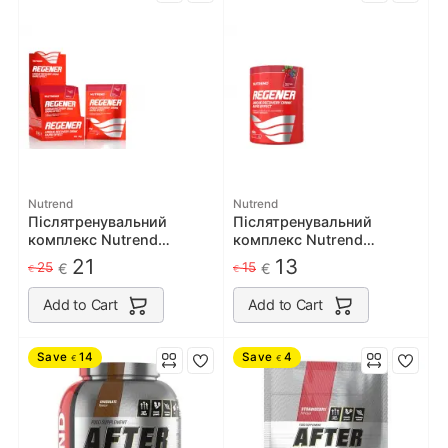
Nutrend
Nutrend
Післятренувальний
Післятренувальний
комплекс Nutrend
комплекс Nutrend
REGENER 10х75 g
REGENER 450 g
21
13
25
15
€
€
€
€
Add to Cart
Add to Cart
Save
14
Save
4
€
€