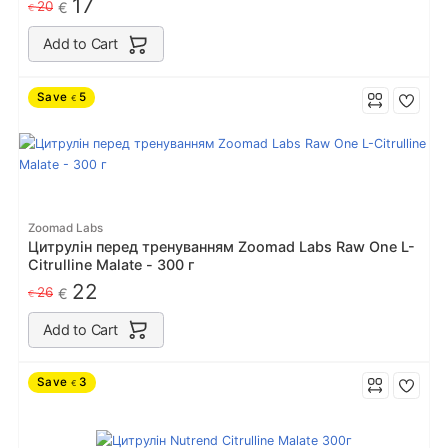
17
20
€
€
Add to Cart
Save
5
€
Zoomad Labs
Цитрулін перед тренуванням Zoomad Labs Raw One L-
Citrulline Malate - 300 г
22
26
€
€
Add to Cart
Save
3
€