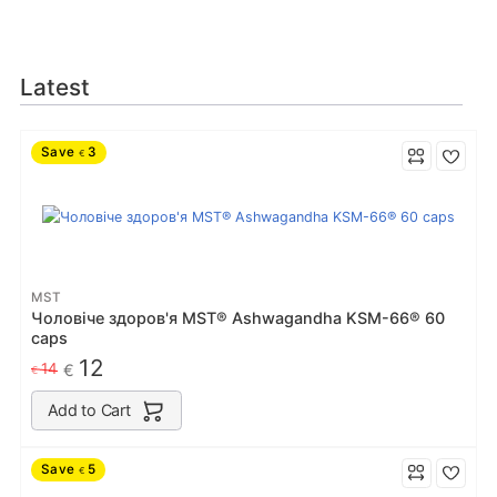
Latest
Save
3
€
MST
Чоловіче здоров'я MST® Ashwagandha KSM-66® 60
caps
12
14
€
€
Add to Cart
Save
5
€