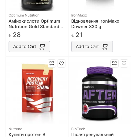
Optimum Nutrition
IronMaxx
Амінокислоти Optimum
Відновлення IronMaxx
Nutrition Gold Standard
Downer 330 g
BCAA Train + Recovery
28
21
€
€
280g
Add to Cart
Add to Cart
Nutrend
BioTech
Купити протеїн В
Післятренувальний