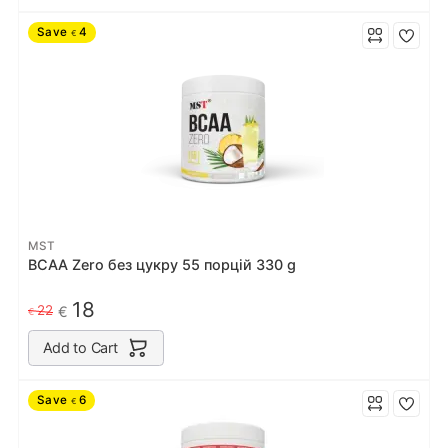
Save
4
€
MST
BCAA Zero без цукру 55 порцiй 330 g
18
22
€
€
Add to Cart
Save
6
€