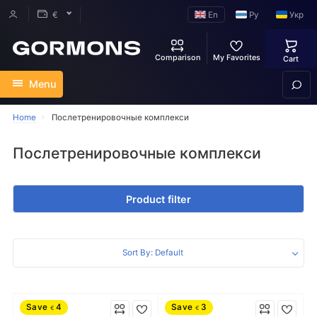
En
Ру
Укр
€
Comparison
My Favorites
Cart
Menu
Home
Послетренировочные комплекси
Послетренировочные комплекси
Product filter
Sort By: Default
Save
4
Save
3
€
€