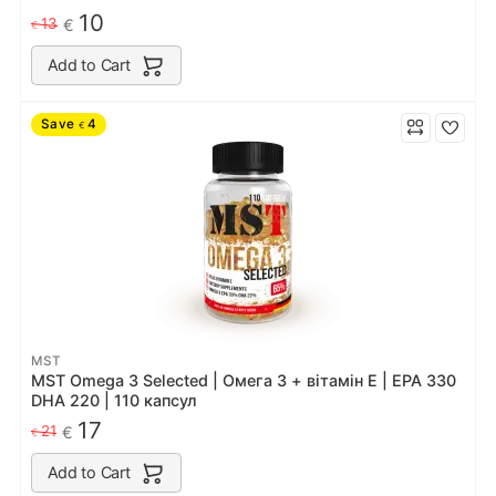
10
13
€
€
Add to Cart
Save
4
€
MST
MST Omega 3 Selected | Омега 3 + вітамін Е | EPA 330
DHA 220 | 110 капсул
17
21
€
€
Add to Cart