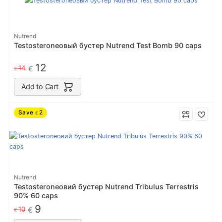
Nutrend
Testosteroneовый бустер Nutrend Test Bomb 90 caps
12
14
€
€
Add to Cart
Save
2
€
Nutrend
Testosteroneовий бустер Nutrend Tribulus Terrestris
90% 60 caps
9
10
€
€