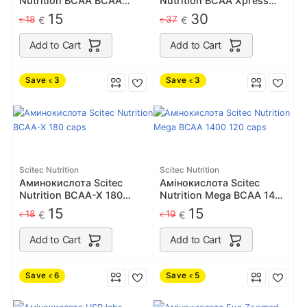
Nutrition BCAA BCAA
Nutrition BCAA Xpress
Xpress 280 g
700 g
15
30
18
37
€
€
€
€
Add to Cart
Add to Cart
Save
3
Save
3
€
€
Scitec Nutrition
Scitec Nutrition
Аминокислота Scitec
Амінокислота Scitec
Nutrition BCAA-X 180
Nutrition Mega BCAA 1400
caps
120 caps
15
15
18
19
€
€
€
€
Add to Cart
Add to Cart
Save
6
Save
5
€
€