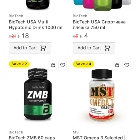
BioTech
BioTech
BioTech USA Multi
BioTech USA Спортивна
Hypotonic Drink 1000 ml
пляшка 750 ml
18
4
21
5
€
€
€
€
Add to Cart
Add to Cart
Save
2
Save
4
€
€
BioTech
MST
BioTech ZMB 60 caps
MST Omega 3 Selected |