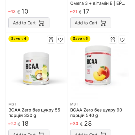
Омега 3 + вітамін Е | EPA
330 DHA 220 | 110 капсул
10
17
13
21
€
€
€
€
Add to Cart
Add to Cart
Save
4
Save
6
€
€
MST
MST
BCAA Zero без цукру 55
BCAA Zero без цукру 90
порцiй 330 g
порцiй 540 g
18
28
22
33
€
€
€
€
Add to Cart
Add to Cart