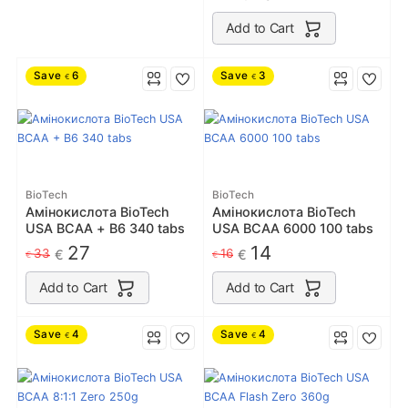
Add to Cart
Save
6
Save
3
€
€
BioTech
BioTech
Амінокислота BioTech
Амінокислота BioTech
USA BCAA + B6 340 tabs
USA BCAA 6000 100 tabs
27
14
33
16
€
€
€
€
Add to Cart
Add to Cart
Save
4
Save
4
€
€