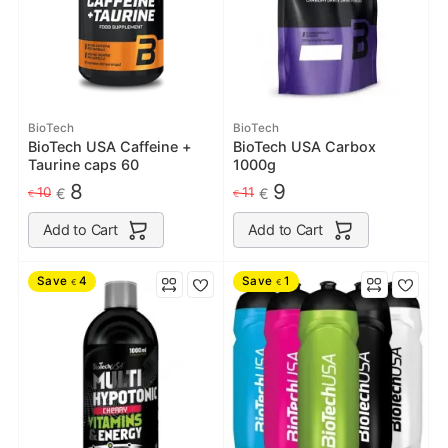
BioTech
BioTech
BioTech USA Caffeine +
BioTech USA Carbox
Taurine caps 60
1000g
8
9
10
11
€
€
€
€
Add to Cart
Add to Cart
Save
4
Save
1
€
€