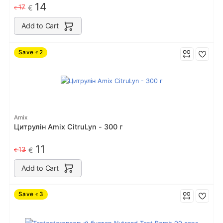
14
17
€
€
Add to Cart
Save
2
€
Amix
Цитрулін Amix CitruLyn - 300 г
11
13
€
€
Add to Cart
Save
3
€