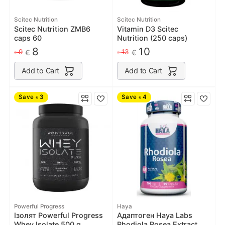
Scitec Nutrition
Scitec Nutrition
Scitec Nutrition ZMB6
Vitamin D3 Scitec
caps 60
Nutrition (250 caps)
8
10
9
13
€
€
€
€
Add to Cart
Add to Cart
Save
3
Save
4
€
€
Powerful Progress
Haya
Ізолят Powerful Progress
Адаптоген Haya Labs
Whey Isolate 500 g
Rhodiola Rosea Extract