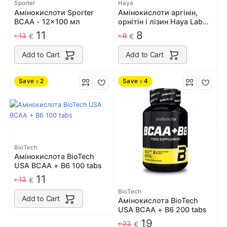
Sporter
Haya
Амінокислоти Sporter
Амінокислоти аргінін,
BCAA - 12x100 мл
орнітін і лізин Haya Labs
L-Arginine/L-Ornithine/L-
11
8
13
9
€
€
€
€
Lysine - 100 капс
Add to Cart
Add to Cart
Save
2
Save
4
€
€
BioTech
Амінокислота BioTech
USA BCAA + B6 100 tabs
11
13
€
€
BioTech
Add to Cart
Амінокислота BioTech
USA BCAA + B6 200 tabs
19
23
€
€