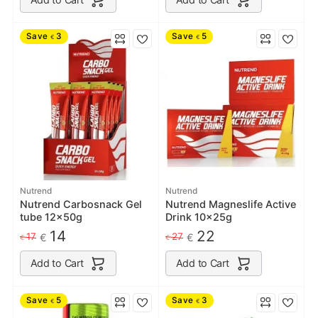
Save
3
Save
5
€
€
Nutrend
Nutrend
Nutrend Carbosnack Gel
Nutrend Magneslife Active
tube 12x50g
Drink 10x25g
14
22
17
27
€
€
€
€
Add to Cart
Add to Cart
Save
5
Save
3
€
€