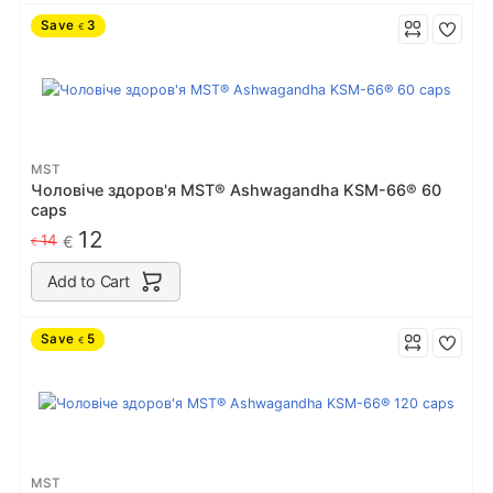
Save
3
€
MST
Чоловіче здоров'я MST® Ashwagandha KSM-66® 60
caps
12
14
€
€
Add to Cart
Save
5
€
MST