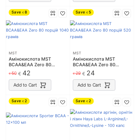
Save
8
Save
5
€
€
MST
MST
Амінокислота MST
Амінокислота MST
BCAA&EAA Zero 80
BCAA&EAA Zero 80
порцій 1040 грамів
порцій 520 грамів
42
24
50
29
€
€
€
€
Add to Cart
Add to Cart
Save
2
Save
2
€
€