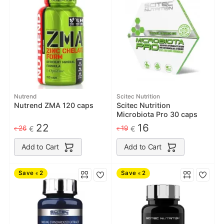
Nutrend
Scitec Nutrition
Nutrend ZMA 120 caps
Scitec Nutrition
Microbiota Pro 30 caps
22
16
26
19
€
€
€
€
Add to Cart
Add to Cart
Save
2
Save
2
€
€