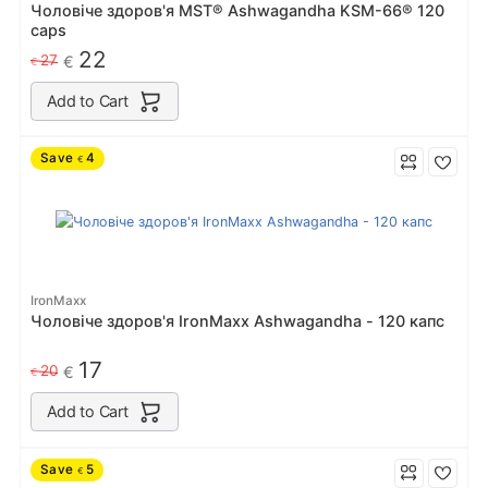
Чоловіче здоров'я MST® Ashwagandha KSM-66® 120
caps
22
27
€
€
Add to Cart
Save
4
€
IronMaxx
Чоловіче здоров'я IronMaxx Ashwagandha - 120 капс
17
20
€
€
Add to Cart
Save
5
€