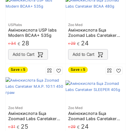
USPlabs
Zoo Med
Амінокислота USP labs
Амінокислота Бца
Modern BCAA+ 535g
Zoomad Labs Caretaker
BCAA 480g
28
24
34
29
€
€
€
€
Add to Cart
Add to Cart
Save
5
Save
5
€
€
Zoo Med
Zoo Med
Амінокислота Бца
Амінокислота Бца
Zoomad Labs Caretaker
Zoomad Labs Caretaker
M.A.P. 10:1:1 450 грам
SLEEPER 405g
25
24
31
29
€
€
€
€