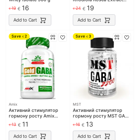
500 мг - 90 капс
16
19
19
24
€
€
€
€
Add to Cart
Add to Cart
Save
2
Save
3
€
€
Amix
MST
Активний стимулятор
Активний стимулятор
гормону росту Amix
гормону росту MST GABA
GreenDay ProVegan GABA
2200 | Гамма-
11
13
13
16
€
€
€
€
- 90 веган капс
аміномасляна кислота
100 капсул
Add to Cart
Add to Cart