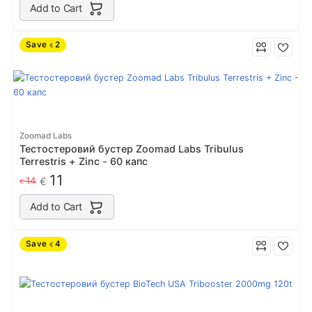
Add to Cart
Save
2
€
Zoomad Labs
Тестостеровий бустер Zoomad Labs Tribulus
Terrestris + Zinc - 60 капс
11
14
€
€
Add to Cart
Save
4
€