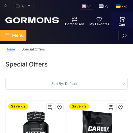
En
Ру
Укр
€
Comparison
My Favorites
Cart
Menu
Home
Special Offers
Special Offers
Sort By: Default
Save
2
Save
2
€
€