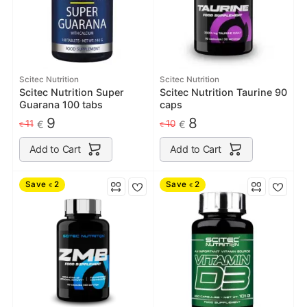
Scitec Nutrition
Scitec Nutrition
Scitec Nutrition Super
Scitec Nutrition Taurine 90
Guarana 100 tabs
caps
9
8
11
10
€
€
€
€
Add to Cart
Add to Cart
Save
2
Save
2
€
€