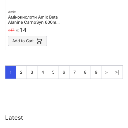
Amix
Амінокислоти Amix Beta
Alanine CarnoSyn 600mg
100 капс
14
17
€
€
Add to Cart
1
2
3
4
5
6
7
8
9
>
>|
Latest