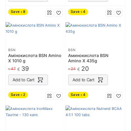
Save
8
Save
4
€
€
BSN
BSN
Амінокислота BSN Amino
Аминокислота BSN
X 1010 g
Amino X 435g
39
20
47
24
€
€
€
€
Add to Cart
Add to Cart
Save
2
Save
4
€
€