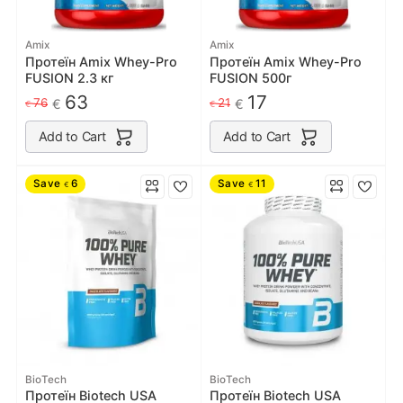
Amix
Amix
Протеїн Amix Whey-Pro
Протеїн Amix Whey-Pro
FUSION 2.3 кг
FUSION 500г
63
17
76
21
€
€
€
€
Add to Cart
Add to Cart
Save
6
Save
11
€
€
BioTech
BioTech
Протеїн Biotech USA
Протеїн Biotech USA