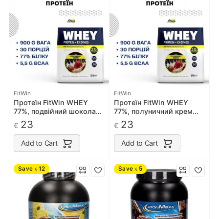
FitWin
FitWin
Протеїн FitWin WHEY
Протеїн FitWin WHEY
77%, подвійний шоколад
77%, полуничний крем
900 грам
900 грам
23
23
€
€
Add to Cart
Add to Cart
Save
12
Save
5
€
€