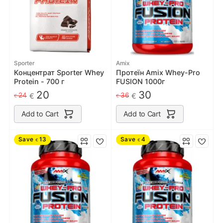
Sporter
Amix
Концентрат Sporter Whey
Протеїн Amix Whey-Pro
Protein - 700 г
FUSION 1000г
20
30
24
36
€
€
€
€
Add to Cart
Add to Cart
Save
13
Save
4
€
€