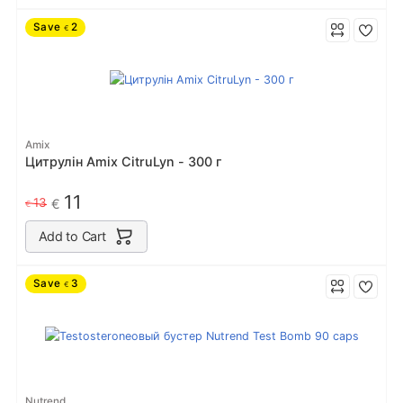
Save
2
€
Amix
Цитрулін Amix CitruLyn - 300 г
11
13
€
€
Add to Cart
Save
3
€
Nutrend