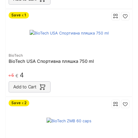
Save
1
€
BioTech
BioTech USA Спортивна пляшка 750 ml
4
5
€
€
Add to Cart
Save
2
€