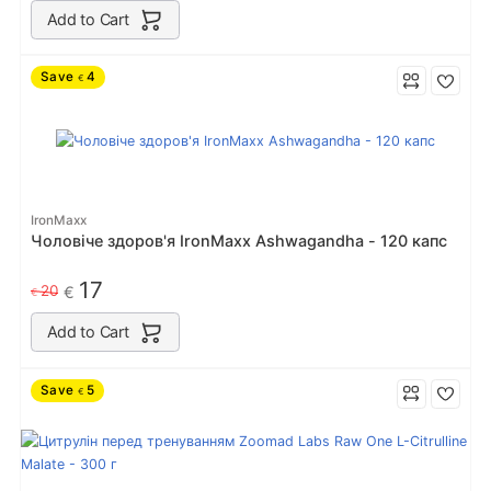
Add to Cart
Save
4
€
IronMaxx
Чоловіче здоров'я IronMaxx Ashwagandha - 120 капс
17
20
€
€
Add to Cart
Save
5
€