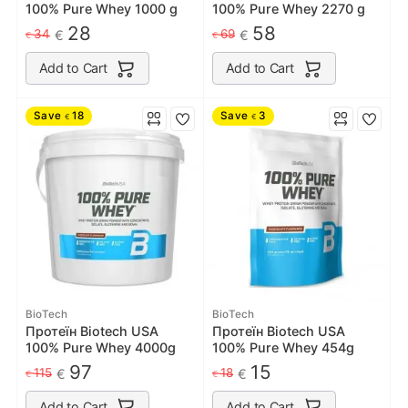
100% Pure Whey 1000 g
100% Pure Whey 2270 g
28
58
34
69
€
€
€
€
Add to Cart
Add to Cart
Save
18
Save
3
€
€
BioTech
BioTech
Протеїн Biotech USA
Протеїн Biotech USA
100% Pure Whey 4000g
100% Pure Whey 454g
97
15
115
18
€
€
€
€
Add to Cart
Add to Cart