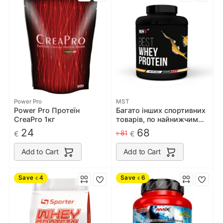
Power Pro
MST
Power Pro Протеїн
Багато інших спортивних
CreaPro 1кг
товарів, по найнижчим
цінам в Україні на сайті
24
68
81
€
€
€
наших партнерів
gymbest.com.ua!
Add to Cart
Add to Cart
Save
4
Save
6
€
€