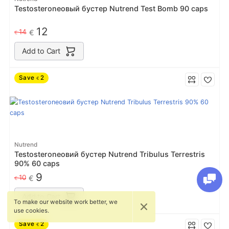
Testosteroneовый бустер Nutrend Test Bomb 90 caps
12
14
€
€
Add to Cart
Save
2
€
Nutrend
Testosteroneовий бустер Nutrend Tribulus Terrestris
90% 60 caps
9
10
€
€
Add to Cart
To make our website work better, we
use cookies.
Save
2
€