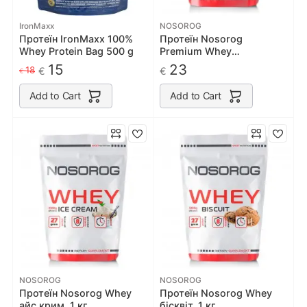
IronMaxx
NOSOROG
Протеїн IronMaxx 100%
Протеїн Nosorog
Whey Protein Bag 500 g
Premium Whey
натуральний, 1 кг
15
23
18
€
€
€
Add to Cart
Add to Cart
NOSOROG
NOSOROG
Протеїн Nosorog Whey
Протеїн Nosorog Whey
айс крим, 1 кг
бісквіт, 1 кг