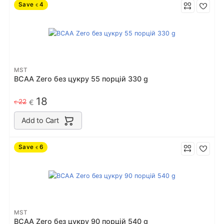
Save
4
€
MST
BCAA Zero без цукру 55 порцiй 330 g
18
22
€
€
Add to Cart
Save
6
€
MST
BCAA Zero без цукру 90 порцiй 540 g