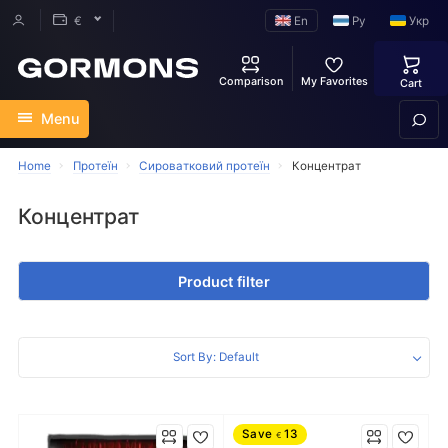
En
Ру
Укр
€
Comparison
My Favorites
Cart
Menu
Home
Протеїн
Сироватковий протеїн
Концентрат
Концентрат
Product filter
Sort By: Default
Save
13
€