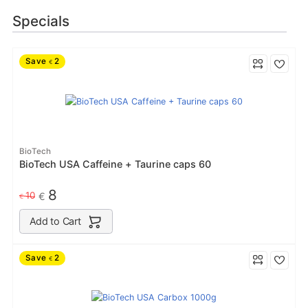
Specials
Save
2
€
BioTech
BioTech USA Caffeine + Taurine caps 60
8
10
€
€
Add to Cart
Save
2
€