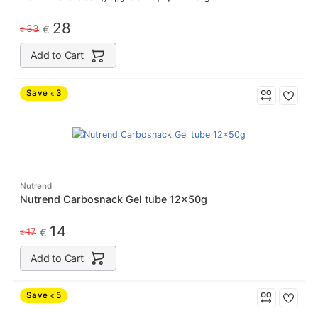
28
33
€
€
Add to Cart
Save
3
€
Nutrend
Nutrend Carbosnack Gel tube 12x50g
14
17
€
€
Add to Cart
Save
5
€