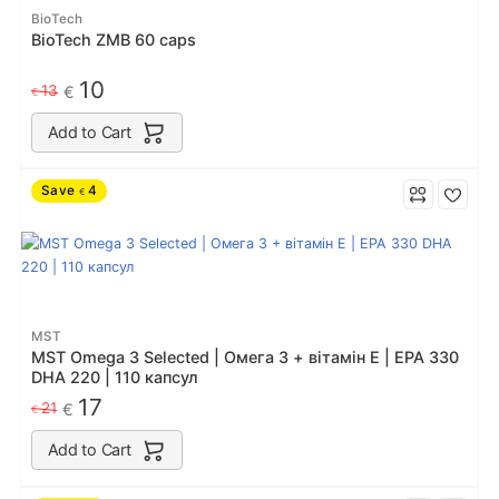
BioTech
BioTech ZMB 60 caps
10
13
€
€
Add to Cart
Save
4
€
MST
MST Omega 3 Selected | Омега 3 + вітамін Е | EPA 330
DHA 220 | 110 капсул
17
21
€
€
Add to Cart