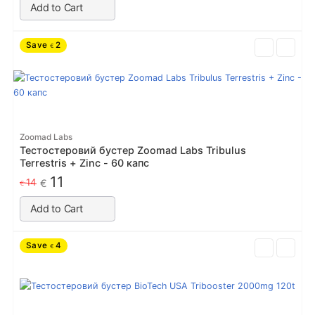
Add to Cart
Save
2
€
Zoomad Labs
Тестостеровий бустер Zoomad Labs Tribulus
Terrestris + Zinc - 60 капс
11
14
€
€
Add to Cart
Save
4
€