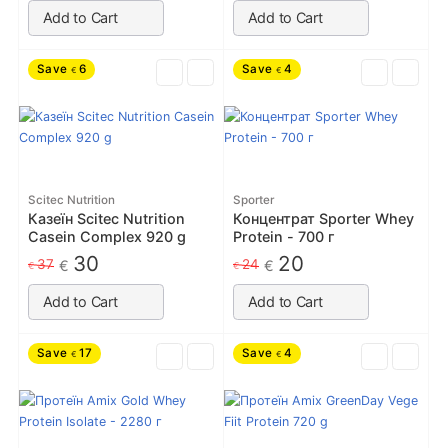
Add to Cart
Add to Cart
Save
6
Save
4
€
€
Scitec Nutrition
Sporter
Казеїн Scitec Nutrition
Концентрат Sporter Whey
Casein Complex 920 g
Protein - 700 г
30
20
37
24
€
€
€
€
Add to Cart
Add to Cart
Save
17
Save
4
€
€