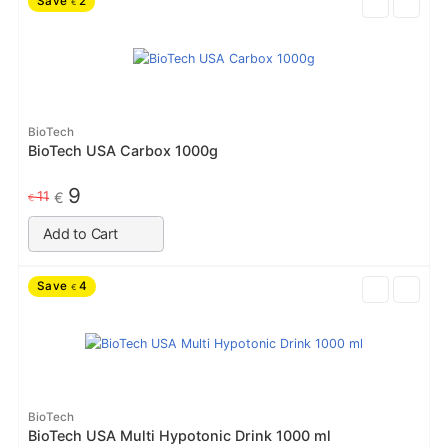
Save
2
€
BioTech
BioTech USA Carbox 1000g
9
11
€
€
Add to Cart
Save
4
€
BioTech
BioTech USA Multi Hypotonic Drink 1000 ml