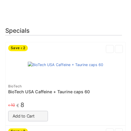
Specials
Save
2
€
BioTech
BioTech USA Caffeine + Taurine caps 60
8
10
€
€
Add to Cart