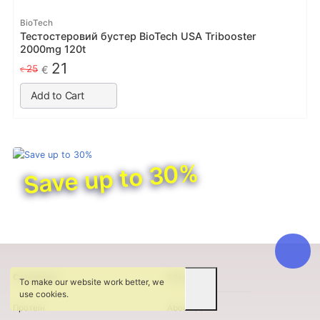
BioTech
Тестостеровий бустер BioTech USA Tribooster
2000mg 120t
21
25
€
€
Add to Cart
Save up to 30%
Categories
Information
To make our website work better, we
use cookies.
Протеїн
About Us