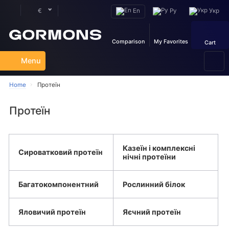
En
Ру
Укр
€
Comparison
My Favorites
Cart
Menu
Home
Протеїн
Протеїн
Казеїн і комплексні
Сироватковий протеїн
нічні протеїни
Багатокомпонентний
Рослинний білок
Яловичий протеїн
Яєчний протеїн