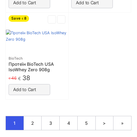
Add to Cart
Add to Cart
Save
8
€
BioTech
Протеїн BioTech USA
IsoWhey Zero 908g
38
46
€
€
Add to Cart
1
2
3
4
5
>
»