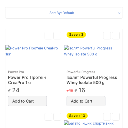
Sort By: Default
Save
3
€
Power Pro
Powerful Progress
Power Pro Протеїн
Ізолят Powerful Progress
CreaPro 1кг
Whey Isolate 500 g
24
16
19
€
€
€
Add to Cart
Add to Cart
Save
13
€