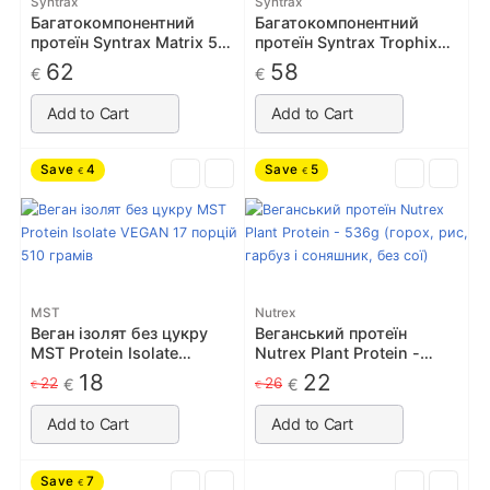
Syntrax
Syntrax
Багатокомпонентний
Багатокомпонентний
протеїн Syntrax Matrix 5.0
протеїн Syntrax Trophix
2270g
2240 g
62
58
€
€
Add to Cart
Add to Cart
Save
4
Save
5
€
€
MST
Nutrex
Веган ізолят без цукру
Веганський протеїн
MST Protein Isolate
Nutrex Plant Protein -
VEGAN 17 порцій 510
536g (горох, рис, гарбуз і
18
22
22
26
€
€
€
€
грамів
соняшник, без сої)
Add to Cart
Add to Cart
Save
7
€