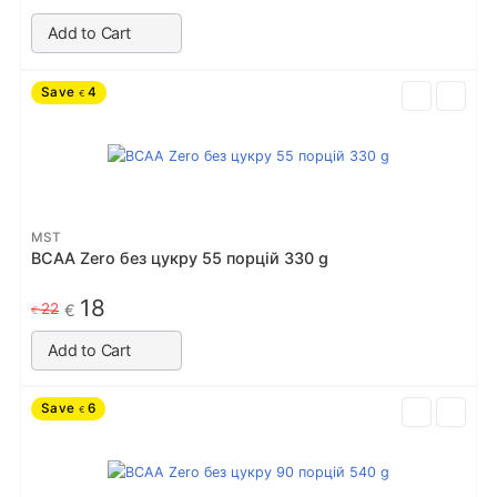
Add to Cart
Save
4
€
MST
BCAA Zero без цукру 55 порцiй 330 g
18
22
€
€
Add to Cart
Save
6
€