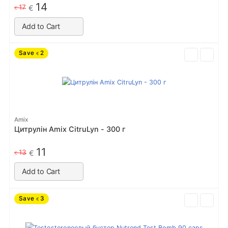
14
17
€
€
Add to Cart
Save
2
€
Amix
Цитрулін Amix CitruLyn - 300 г
11
13
€
€
Add to Cart
Save
3
€