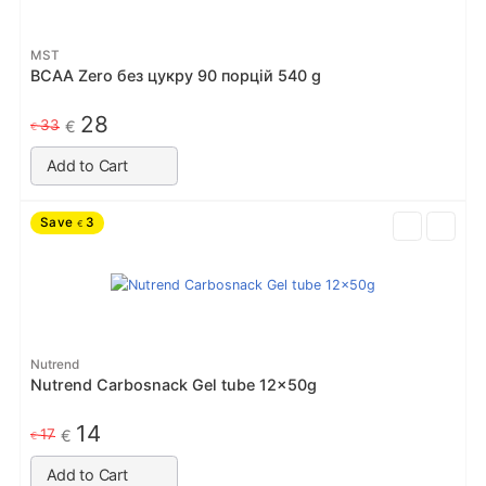
MST
BCAA Zero без цукру 90 порцiй 540 g
28
33
€
€
Add to Cart
Save
3
€
Nutrend
Nutrend Carbosnack Gel tube 12x50g
14
17
€
€
Add to Cart