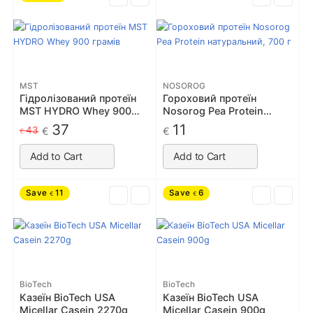
MST
NOSOROG
Гідролізований протеїн
Гороховий протеїн
MST HYDRO Whey 900
Nosorog Pea Protein
грамів
натуральний, 700 г
37
11
43
€
€
€
Add to Cart
Add to Cart
Save
11
Save
6
€
€
BioTech
BioTech
Казеїн BioTech USA
Казеїн BioTech USA
Micellar Casein 2270g
Micellar Casein 900g