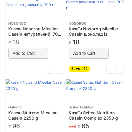
NOSOROG
NOSOROG
Казеїн Nosorog Micellar
Казеїн Nosorog Micellar
Casein натуральний, 700
Casein шоколад із
г
вишнею, 700 г
18
18
€
€
Add to Cart
Add to Cart
Save
12
€
Nutrend
Scitec Nutrition
Казеїн Nutrend Micellar
Казеїн Scitec Nutrition
Casein 2250 g
Casein Complex 2350 g
96
65
78
€
€
€