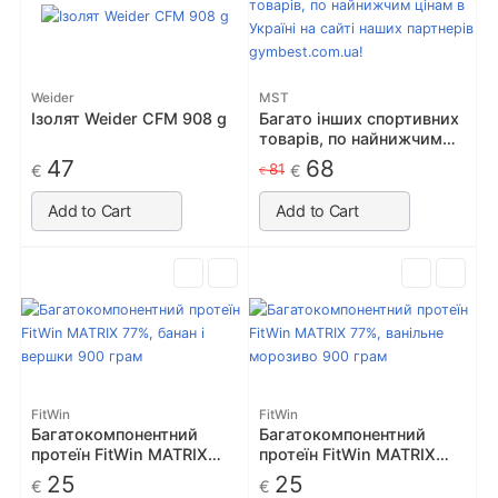
Weider
MST
Ізолят Weider CFM 908 g
Багато інших спортивних
товарів, по найнижчим
цінам в Україні на сайті
47
68
81
€
€
€
наших партнерів
gymbest.com.ua!
Add to Cart
Add to Cart
FitWin
FitWin
Багатокомпонентний
Багатокомпонентний
протеїн FitWin MATRIX
протеїн FitWin MATRIX
77%, банан і вершки 900
77%, ванільне морозиво
25
25
€
€
грам
900 грам