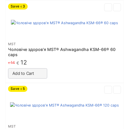
Save
3
€
MST
Чоловіче здоров'я MST® Ashwagandha KSM-66® 60
caps
12
14
€
€
Add to Cart
Save
5
€
MST