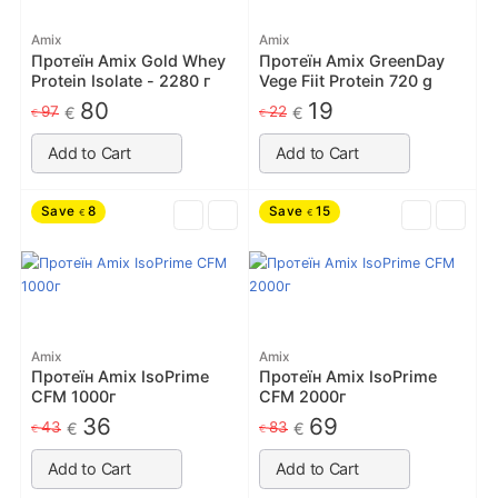
Amix
Amix
Протеїн Amix Gold Whey
Протеїн Amix GreenDay
Protein Isolate - 2280 г
Vege Fiit Protein 720 g
80
19
97
22
€
€
€
€
Add to Cart
Add to Cart
Save
8
Save
15
€
€
Amix
Amix
Протеїн Amix IsoPrime
Протеїн Amix IsoPrime
CFM 1000г
CFM 2000г
36
69
43
83
€
€
€
€
Add to Cart
Add to Cart