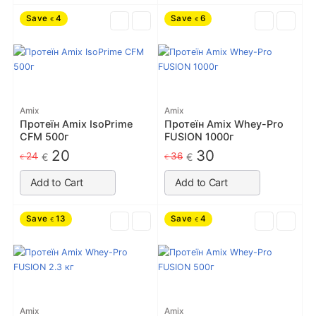
Save
4
Save
6
€
€
Amix
Amix
Протеїн Amix IsoPrime
Протеїн Amix Whey-Pro
CFM 500г
FUSION 1000г
20
30
24
36
€
€
€
€
Add to Cart
Add to Cart
Save
13
Save
4
€
€
Amix
Amix