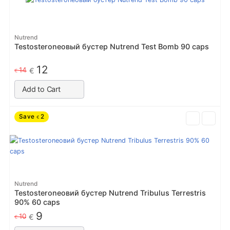
Nutrend
Testosteroneовый бустер Nutrend Test Bomb 90 caps
12
14
€
€
Add to Cart
Save
2
€
Nutrend
Testosteroneовий бустер Nutrend Tribulus Terrestris
90% 60 caps
9
10
€
€