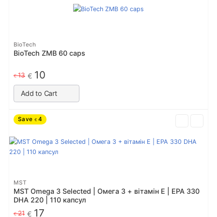
BioTech
BioTech ZMB 60 caps
10
13
€
€
Add to Cart
Save
4
€
MST
MST Omega 3 Selected | Омега 3 + вітамін Е | EPA 330
DHA 220 | 110 капсул
17
21
€
€