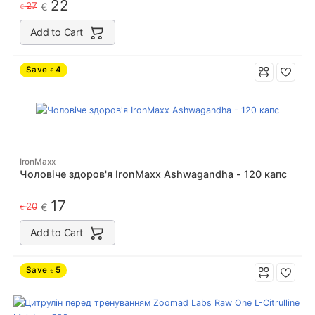
22
27
€
€
Add to Cart
Save
4
€
IronMaxx
Чоловіче здоров'я IronMaxx Ashwagandha - 120 капс
17
20
€
€
Add to Cart
Save
5
€