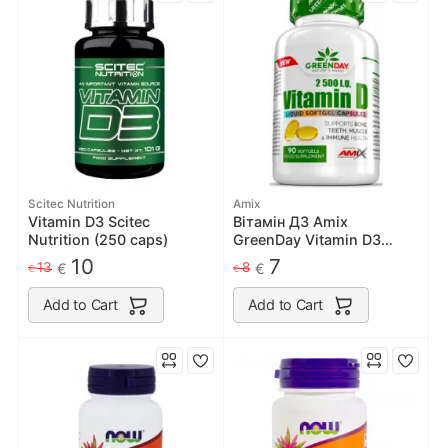
Scitec Nutrition
Amix
Vitamin D3 Scitec
Вітамін Д3 Amix
Nutrition (250 caps)
GreenDay Vitamin D3
2500I.U. - 90 софт гель
10
7
13
8
€
€
€
€
Add to Cart
Add to Cart