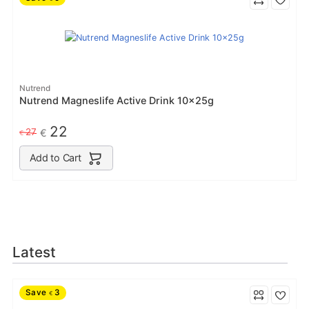
Nutrend
Nutrend Magneslife Active Drink 10x25g
22
27
€
€
Add to Cart
Latest
Save
3
€