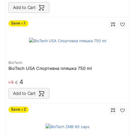
Add to Cart
Save
1
€
BioTech
BioTech USA Спортивна пляшка 750 ml
4
5
€
€
Add to Cart
Save
2
€