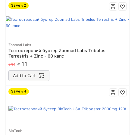
Save
2
€
Zoomad Labs
Тестостеровий бустер Zoomad Labs Tribulus
Terrestris + Zinc - 60 капс
11
14
€
€
Add to Cart
Save
4
€
BioTech