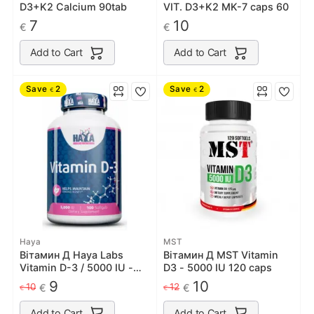
D3+K2 Calcium 90tab
VIT. D3+K2 MK-7 caps 60
7
10
€
€
Add to Cart
Add to Cart
Save
2
Save
2
€
€
Haya
MST
Вітамин Д Haya Labs
Вітамин Д MST Vitamin
Vitamin D-3 / 5000 IU -
D3 - 5000 IU 120 caps
100 софт гель
9
10
10
12
€
€
€
€
Add to Cart
Add to Cart