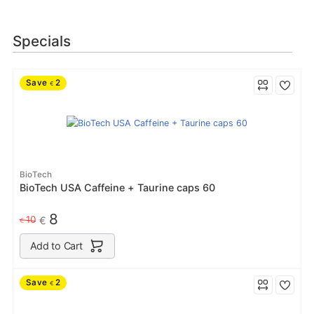
Specials
Save
2
€
BioTech
BioTech USA Caffeine + Taurine caps 60
8
10
€
€
Add to Cart
Save
2
€