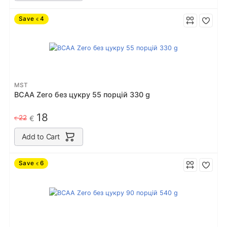
Save
4
€
MST
BCAA Zero без цукру 55 порцiй 330 g
18
22
€
€
Add to Cart
Save
6
€