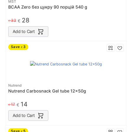
MST
BCAA Zero без цукру 90 порцiй 540 g
28
33
€
€
Add to Cart
Save
3
€
Nutrend
Nutrend Carbosnack Gel tube 12x50g
14
17
€
€
Add to Cart
Save
5
€