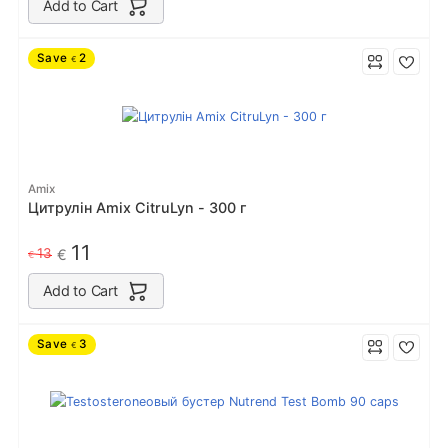
Add to Cart
Save
2
€
Amix
Цитрулін Amix CitruLyn - 300 г
11
13
€
€
Add to Cart
Save
3
€