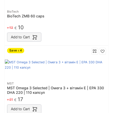
BioTech
BioTech ZMB 60 caps
10
13
€
€
Add to Cart
Save
4
€
MST
MST Omega 3 Selected | Омега 3 + вітамін Е | EPA 330
DHA 220 | 110 капсул
17
21
€
€
Add to Cart