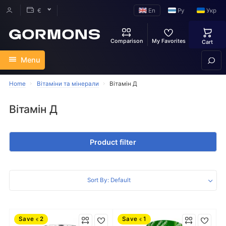
En
Ру
Укр
€
Comparison
My Favorites
Cart
Menu
Home
Вітаміни та мінерали
Вітамін Д
Вітамін Д
Product filter
Sort By: Default
Save
2
Save
1
€
€