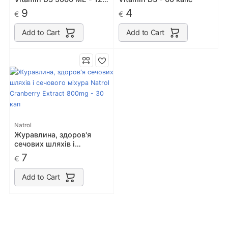
софт гель
9
4
€
€
Add to Cart
Add to Cart
Natrol
Журавлина, здоров'я
сечових шляхів і
сечового міхура Natrol
7
€
Cranberry Extract 800mg
- 30 кап
Add to Cart