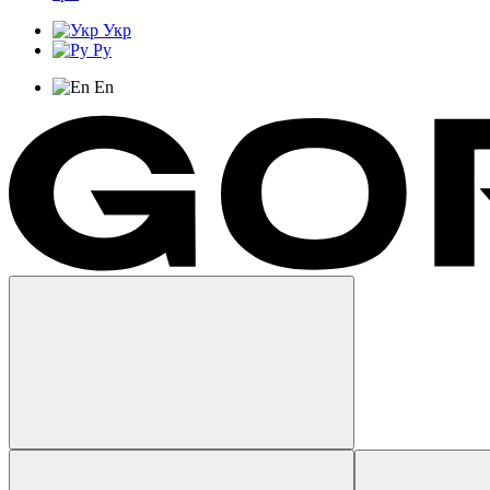
Укр
Ру
En