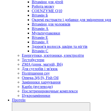
Вітаміни для дітей
Робота мозку
COENZYME Q10
Вітамін Б
Окремі екстракти і добавки для зміцнення здо
Вітаміни для чоловіків
Вітамін А
Мультиупаковки
Вітамін Е
Вітамін Д
Здоров'я волосся, шкіри та нігтів
Вітамін С
Енергетики, изотоники, електроліти
Тестобустери
ZMA (цинк, магній, В6)
Для суглобів і зв'язок
Поліпшення сну
Omega-3(6,9), Fish Oil
Замінники харчування
Карбо (вуглеводи)
Послетренировочные комплекси
Цукрозамінники
Протеїн