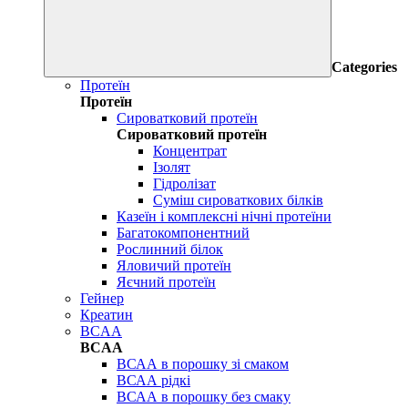
Categories
Протеїн
Протеїн
Сироватковий протеїн
Сироватковий протеїн
Концентрат
Ізолят
Гідролізат
Суміш сироваткових білків
Казеїн і комплексні нічні протеїни
Багатокомпонентний
Рослинний білок
Яловичий протеїн
Яєчний протеїн
Гейнер
Креатин
BCAA
BCAA
ВСАА в порошку зі смаком
ВСАА рідкі
ВСАА в порошку без смаку