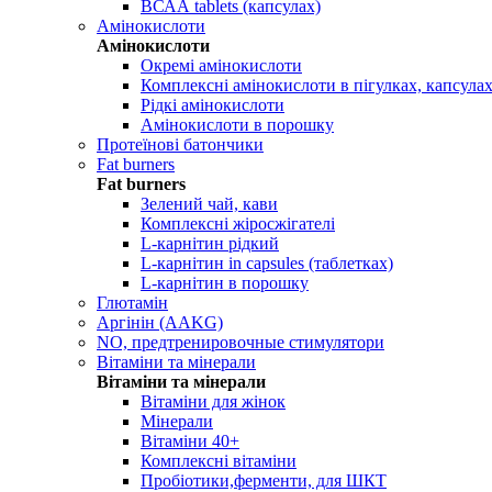
ВСАА tablets (капсулах)
Амінокислоти
Амінокислоти
Окремі амінокислоти
Комплексні амінокислоти в пігулках, капсула
Рідкі амінокислоти
Амінокислоти в порошку
Протеїнові батончики
Fat burners
Fat burners
Зелений чай, кави
Комплексні жіросжігателі
L-карнітин рідкий
L-карнітин in capsules (таблетках)
L-карнітин в порошку
Глютамін
Аргінін (AAKG)
NO, предтренировочные стимулятори
Вітаміни та мінерали
Вітаміни та мінерали
Вітаміни для жінок
Мінерали
Вітаміни 40+
Комплексні вітаміни
Пробіотики,ферменти, для ШКТ