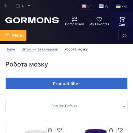
En
Ру
Укр
€
Comparison
My Favorites
Cart
Menu
Home
Вітаміни та мінерали
Робота мозку
Робота мозку
Product filter
Sort By: Default