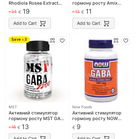
Rhodiola Rosea Extract
гормону росту Amix
500 мг - 90 капс
GreenDay ProVegan GABA
19
11
24
13
€
€
€
€
- 90 веган капс
Add to Cart
Add to Cart
Save
3
€
MST
Now Foods
Активний стимулятор
Активний стимулятор
гормону росту MST GABA
гормону росту NOW
2200 | Гамма-
Foods GABA 500mg 100
13
9
16
€
€
€
аміномасляна кислота
caps
100 капсул
Add to Cart
Add to Cart