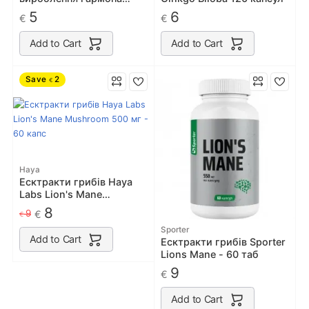
зростання Nosorog GABA,
5
6
€
€
60 капсул
Add to Cart
Add to Cart
Save
2
€
Haya
Есктракти грибів Haya
Labs Lion's Mane
Mushroom 500 мг - 60
8
9
€
€
капс
Sporter
Add to Cart
Есктракти грибів Sporter
Lions Mane - 60 таб
9
€
Add to Cart