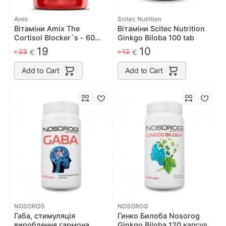
Amix
Scitec Nutrition
Вітаміни Amix The
Вітаміни Scitec Nutrition
Cortisol Blocker´s - 60
Ginkgo Biloba 100 tab
капс
19
10
23
13
€
€
€
€
Add to Cart
Add to Cart
NOSOROG
NOSOROG
Габа, стимуляція
Гинко Билоба Nosorog
вироблення гармона
Ginkgo Biloba 120 капсул