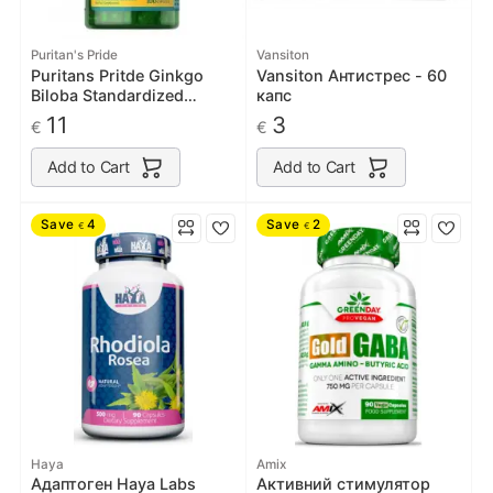
Puritan's Pride
Vansiton
Puritans Pritde Ginkgo
Vansiton Антистрес - 60
Biloba Standardized
капс
Extract 120mg 100caps
11
3
€
€
Add to Cart
Add to Cart
Save
4
Save
2
€
€
Haya
Amix
Адаптоген Haya Labs
Активний стимулятор