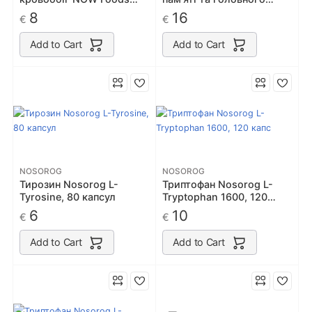
Ginkgo Biloba 60mg caps
мозку NOW Foods True
8
16
€
€
60
Focus 90 caps
Add to Cart
Add to Cart
NOSOROG
NOSOROG
Тирозин Nosorog L-
Триптофан Nosorog L-
Tyrosine, 80 капсул
Tryptophan 1600, 120
капс
6
10
€
€
Add to Cart
Add to Cart