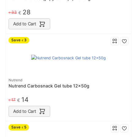
28
33
€
€
Add to Cart
Save
3
€
Nutrend
Nutrend Carbosnack Gel tube 12x50g
14
17
€
€
Add to Cart
Save
5
€