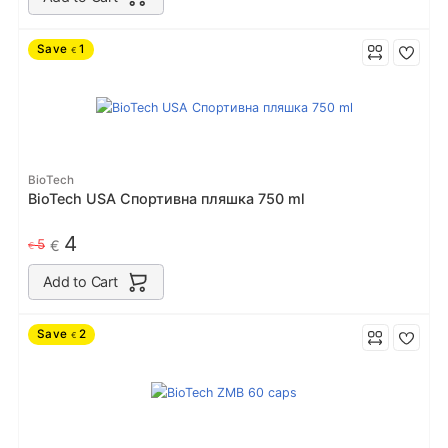
Save
1
€
BioTech
BioTech USA Спортивна пляшка 750 ml
4
5
€
€
Add to Cart
Save
2
€