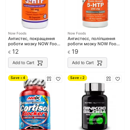
Now Foods
Now Foods
Антистес, покращення
Антистесс, поліпшення
роботи мозку NOW Foods
роботи мозку NOW Foods
5-HTP 50mg 90 caps
5-HTP 200mg 60 caps
12
19
€
€
Add to Cart
Add to Cart
Save
4
Save
2
€
€