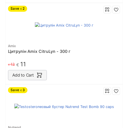
Save
2
€
Amix
Цитрулін Amix CitruLyn - 300 г
11
13
€
€
Add to Cart
Save
3
€
Nutrend