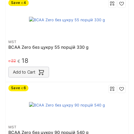
Save
4
€
MST
BCAA Zero без цукру 55 порцiй 330 g
18
22
€
€
Add to Cart
Save
6
€
MST
BCAA Zero без цукру 90 порцiй 540 g