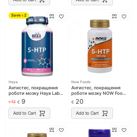
Save
2
€
Haya
Now Foods
Антистес, покращення
Антистес, покращення
роботи мозку Haya Labs
роботи мозку NOW Foods
5-HTP 50 мг - 90 капс
5-HTP 100mg 120 caps
9
20
12
€
€
€
Add to Cart
Add to Cart