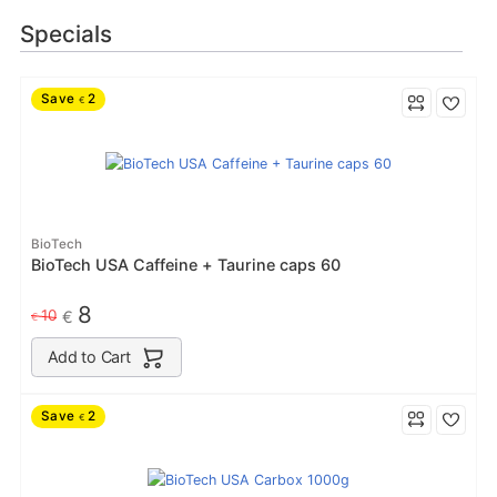
Specials
Save
2
€
BioTech
BioTech USA Caffeine + Taurine caps 60
8
10
€
€
Add to Cart
Save
2
€