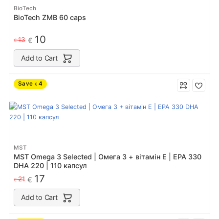
BioTech
BioTech ZMB 60 caps
10
13
€
€
Add to Cart
Save
4
€
MST
MST Omega 3 Selected | Омега 3 + вітамін Е | EPA 330
DHA 220 | 110 капсул
17
21
€
€
Add to Cart