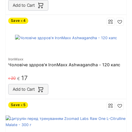
Add to Cart
Save
4
€
IronMaxx
Чоловіче здоров'я IronMaxx Ashwagandha - 120 капс
17
20
€
€
Add to Cart
Save
5
€