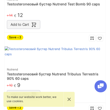
Testosteroneовый бустер Nutrend Test Bomb 90 caps
12
14
€
€
Add to Cart
Save
2
€
Nutrend
Testosteroneовий бустер Nutrend Tribulus Terrestris
90% 60 caps
9
10
€
€
Add to Cart
To make our website work better, we
use cookies.
Save
2
€