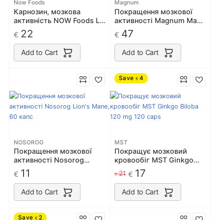
Now Foods
Magnum
Карнозин, мозкова
Покращення мозкової
активність NOW Foods L-
активності Magnum Mane
Carnosine 500mg 50 caps
Brain 60 капс / 30 порцій
22
47
€
€
ноотроп
Add to Cart
Add to Cart
Save
4
€
NOSOROG
MST
Покращення мозкової
Покращує мозковий
активності Nosorog
кровообіг MST Ginkgo
Lion's Mane, 60 капс
Biloba 120 mg 120 caps
11
17
21
€
€
€
Add to Cart
Add to Cart
Save
2
€