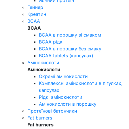
Яєчний протеїн
Гейнер
Креатин
BCAA
BCAA
ВСАА в порошку зі смаком
ВСАА рідкі
ВСАА в порошку без смаку
ВСАА tablets (капсулах)
Амінокислоти
Амінокислоти
Окремі амінокислоти
Комплексні амінокислоти в пігулках,
капсулах
Рідкі амінокислоти
Амінокислоти в порошку
Протеїнові батончики
Fat burners
Fat burners