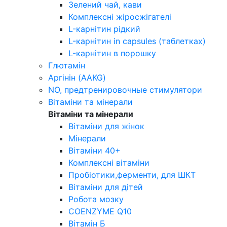
Зелений чай, кави
Комплексні жіросжігателі
L-карнітин рідкий
L-карнітин in capsules (таблетках)
L-карнітин в порошку
Глютамін
Аргінін (AAKG)
NO, предтренировочные стимулятори
Вітаміни та мінерали
Вітаміни та мінерали
Вітаміни для жінок
Мінерали
Вітаміни 40+
Комплексні вітаміни
Пробіотики,ферменти, для ШКТ
Вітаміни для дітей
Робота мозку
COENZYME Q10
Вітамін Б