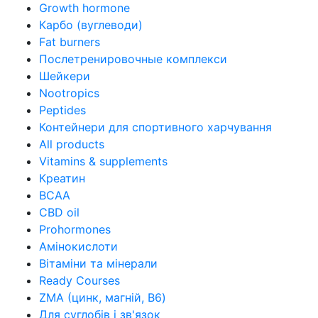
Growth hormone
Карбо (вуглеводи)
Fat burners
Послетренировочные комплекси
Шейкери
Nootropics
Peptides
Контейнери для спортивного харчування
All products
Vitamins & supplements
Креатин
BCAA
CBD oil
Prohormones
Амінокислоти
Вітаміни та мінерали
Ready Courses
ZMA (цинк, магній, В6)
Для суглобів і зв'язок