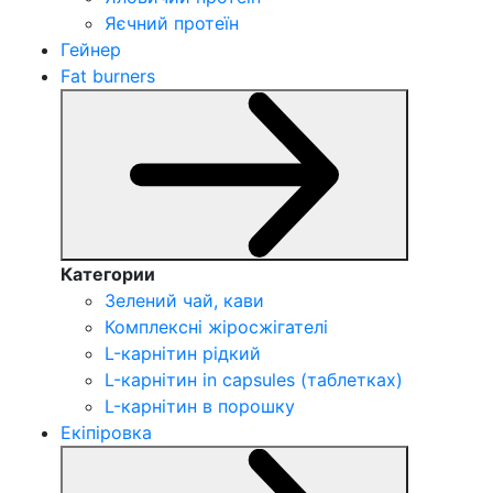
Яєчний протеїн
Гейнер
Fat burners
Категории
Зелений чай, кави
Комплексні жіросжігателі
L-карнітин рідкий
L-карнітин in capsules (таблетках)
L-карнітин в порошку
Екіпіровка