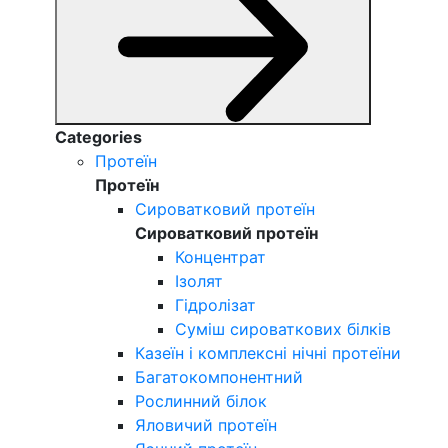
Categories
Протеїн
Протеїн
Сироватковий протеїн
Сироватковий протеїн
Концентрат
Ізолят
Гідролізат
Суміш сироваткових білків
Казеїн і комплексні нічні протеїни
Багатокомпонентний
Рослинний білок
Яловичий протеїн