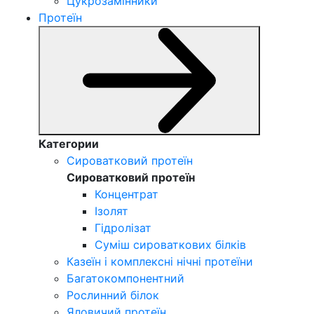
Цукрозамінники
Протеїн
Категории
Сироватковий протеїн
Сироватковий протеїн
Концентрат
Ізолят
Гідролізат
Суміш сироваткових білків
Казеїн і комплексні нічні протеїни
Багатокомпонентний
Рослинний білок
Яловичий протеїн