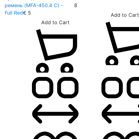
ремень (MFA-450.4 C) -
8
Full Red
€
5
A
Add to Cart