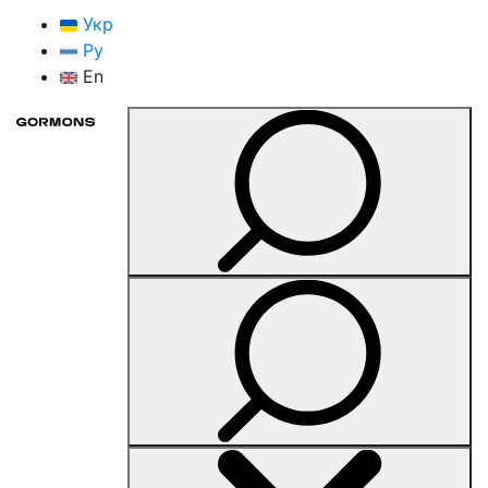
Укр
Ру
En