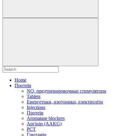
Home
Протеїн
NO, предтренировочные стимулятори
Tablets
Енергетики, изотоники, електроліти
Injections
Протеїн
Aromatase blockers
Аргінін (AAKG)
PCT
Глютамін