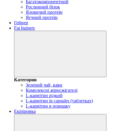
Багатокомпонентний
Рослинний білок
Яловичий протеїн
Яєчний протеїн
Гейнер
Fat burners
Категории
Зелений чай, кави
Комплексні жіросжігателі
L-карнітин рідкий
L-карнітин in capsules (таблетках)
L-карнітин в порошку
Екіпіровка