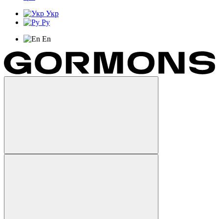
Укр
Ру
En