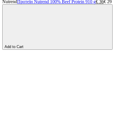
Nutrend
Протеїн Nutrend 100% Beef Protein 910 g
€
36
€
29
Add to Cart