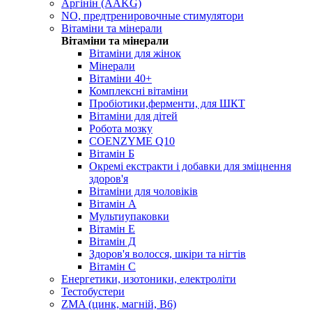
Аргінін (AAKG)
NO, предтренировочные стимулятори
Вітаміни та мінерали
Вітаміни та мінерали
Вітаміни для жінок
Мінерали
Вітаміни 40+
Комплексні вітаміни
Пробіотики,ферменти, для ШКТ
Вітаміни для дітей
Робота мозку
COENZYME Q10
Вітамін Б
Окремі екстракти і добавки для зміцнення
здоров'я
Вітаміни для чоловіків
Вітамін А
Мультиупаковки
Вітамін Е
Вітамін Д
Здоров'я волосся, шкіри та нігтів
Вітамін С
Енергетики, изотоники, електроліти
Тестобустери
ZMA (цинк, магній, В6)