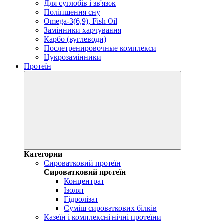
Для суглобів і зв'язок
Поліпшення сну
Omega-3(6,9), Fish Oil
Замінники харчування
Карбо (вуглеводи)
Послетренировочные комплекси
Цукрозамінники
Протеїн
Категории
Сироватковий протеїн
Сироватковий протеїн
Концентрат
Ізолят
Гідролізат
Суміш сироваткових білків
Казеїн і комплексні нічні протеїни