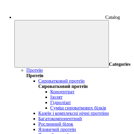
Catalog
Categories
Протеїн
Протеїн
Сироватковий протеїн
Сироватковий протеїн
Концентрат
Ізолят
Гідролізат
Суміш сироваткових білків
Казеїн і комплексні нічні протеїни
Багатокомпонентний
Рослинний білок
Яловичий протеїн