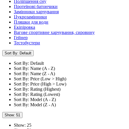
Поліпшення сну
Протеїнові батончики
Замінники харчування
Цукрозамінники
Пляшки для води
Екіпіровка
Вагове спортивне харчування, сировину
Гейнер
Тестобустери
Sort By: Default
Sort By: Default
Sort By: Name (A - Z)
Sort By: Name (Z - A)
Sort By: Price (Low > High)
Sort By: Price (High > Low)
Sort By: Rating (Highest)
Sort By: Rating (Lowest)
Sort By: Model (A - Z)
Sort By: Model (Z - A)
Show: 51
Show: 25