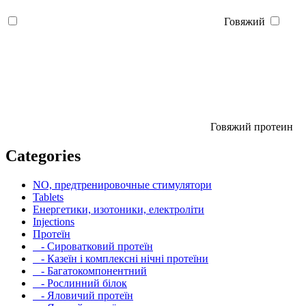
Говяжий
Говяжий протеин
Categories
NO, предтренировочные стимулятори
Tablets
Енергетики, изотоники, електроліти
Injections
Протеїн
- Сироватковий протеїн
- Казеїн і комплексні нічні протеїни
- Багатокомпонентний
- Рослинний білок
- Яловичий протеїн