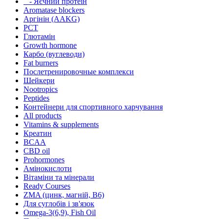
- Яєчний протеїн
Aromatase blockers
Аргінін (AAKG)
PCT
Глютамін
Growth hormone
Карбо (вуглеводи)
Fat burners
Послетренировочные комплекси
Шейкери
Nootropics
Peptides
Контейнери для спортивного харчування
All products
Vitamins & supplements
Креатин
BCAA
CBD oil
Prohormones
Амінокислоти
Вітаміни та мінерали
Ready Courses
ZMA (цинк, магній, В6)
Для суглобів і зв'язок
Omega-3(6,9), Fish Oil