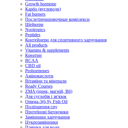
Growth hormone
Карбо (вуглеводи)
Fat burners
Послетренировочные комплекси
Шейкери
Nootropics
Peptides
Контейнери для спортивного харчування
All products
Vitamins & supplements
Креатин
BCAA
CBD oil
Prohormones
Амінокислоти
Вітаміни та мінерали
Ready Courses
ZMA (цинк, магній, В6)
Для суглобів і зв'язок
Omega-3(6,9), Fish Oil
Поліпшення сну
Протеїнові батончики
Замінники харчування
Цукрозамінники
Пляшки для води