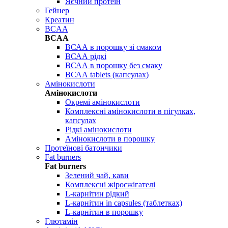
Яєчний протеїн
Гейнер
Креатин
BCAA
BCAA
ВСАА в порошку зі смаком
ВСАА рідкі
ВСАА в порошку без смаку
ВСАА tablets (капсулах)
Амінокислоти
Амінокислоти
Окремі амінокислоти
Комплексні амінокислоти в пігулках,
капсулах
Рідкі амінокислоти
Амінокислоти в порошку
Протеїнові батончики
Fat burners
Fat burners
Зелений чай, кави
Комплексні жіросжігателі
L-карнітин рідкий
L-карнітин in capsules (таблетках)
L-карнітин в порошку
Глютамін