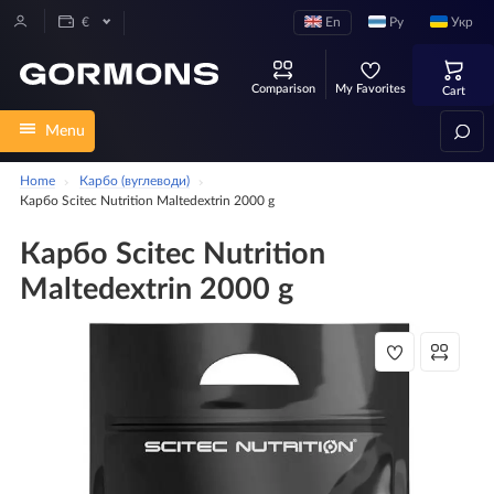
En
Ру
Укр
€
Comparison
My Favorites
Cart
Menu
Home
Карбо (вуглеводи)
Карбо Scitec Nutrition Maltedextrin 2000 g
Карбо Scitec Nutrition
Maltedextrin 2000 g