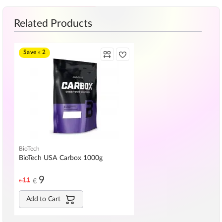
Related Products
Save
2
€
BioTech
BioTech USA Carbox 1000g
9
11
€
€
Add to Cart