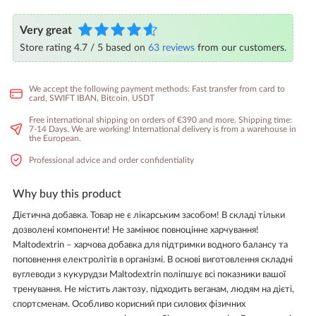
Very great
Store rating 4.7 / 5 based on
63 reviews
from our customers.
We accept the following payment methods: Fast transfer from card to
card, SWIFT IBAN, Bitcoin, USDT
Free international shipping on orders of €390 and more. Shipping time:
7-14 Days. We are working! International delivery is from a warehouse in
the European.
Professional advice and order confidentiality
Why buy this product
Дієтична добавка. Товар не є лікарським засобом! В складі тільки
дозволені компоненти! Не замінює повноцінне харчування!
Maltodextrin – харчова добавка для підтримки водного балансу та
поповнення електролітів в організмі. В основі виготовлення складні
вуглеводи з кукурудзи Maltodextrin поліпшує всі показники вашої
тренування. Не містить лактозу, підходить веганам, людям на дієті,
спортсменам. Особливо корисний при силових фізичних