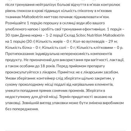
після тренування нейтралізує больові відчуття в м'язах контролює
рівень глюкози в крові підвищує кількість глікогену в м'язових
тканинах Maltodextrin миттєво починає підживлювати м'язи.
Розмішайте 1 порцію порошку в склянці води або вашого
улюбленого напою і зробіть свої тренування ефективніше. 1 порція –
30 грам Денна норма – 1-2 порції Склад Scitec Nutrition Maltodextrin
на 1 порцію (30 г) Кількість жирів – 0 г; Кол-во вуглеводів – 29 м;
Кількість білка – 0 г; Кількість солі – 0 г; Кількість клітковини – 0 р.
Протипоказання: індивідуальна непереносимість компонентів
продукту. Не призначений для використання при вагітності, лактації,
а також особами до 18 років. Перед прийомом препарату
проконсультуйтеся з лікарем. Примітка: не є лікарським засобом.
Умови зберігання: контейнер слід зберігати щільно закритим, у
сухому прохолодному місці подалі від нагрівальних елементів,
уникати попадання прямих сонячних променів. Зберігати в
недоступному для дітей місці. Термін придатності: вказано на
упаковці. Зовнішній вигляд упаковки може бути змінена виробником
без попередження.