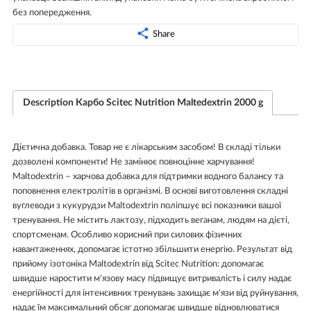
без попередження.
Share
Description Карбо Scitec Nutrition Maltedextrin 2000 g
Дієтична добавка. Товар не є лікарським засобом! В складі тільки
дозволені компоненти! Не замінює повноцінне харчування!
Maltodextrin – харчова добавка для підтримки водного балансу та
поповнення електролітів в організмі. В основі виготовлення складні
вуглеводи з кукурудзи Maltodextrin поліпшує всі показники вашої
тренування. Не містить лактозу, підходить веганам, людям на дієті,
спортсменам. Особливо корисний при силових фізичних
навантаженнях, допомагає істотно збільшити енергію. Результат від
прийому ізотоніка Maltodextrin від Scitec Nutrition: допомагає
швидше наростити м'язову масу підвищує витривалість і силу надає
енергійності для інтенсивних тренувань захищає м'язи від руйнування,
надає їм максимальний обсяг допомагає швидше відновлюватися