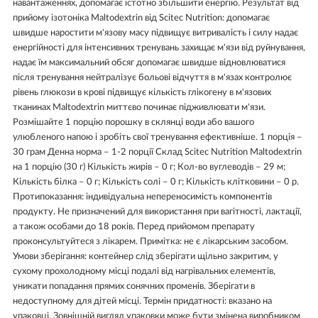
навантаженнях, допомагає істотно збільшити енергію. Результат від
прийому ізотоніка Maltodextrin від Scitec Nutrition: допомагає
швидше наростити м'язову масу підвищує витривалість і силу надає
енергійності для інтенсивних тренувань захищає м'язи від руйнування,
надає їм максимальний обсяг допомагає швидше відновлюватися
після тренування нейтралізує больові відчуття в м'язах контролює
рівень глюкози в крові підвищує кількість глікогену в м'язових
тканинах Maltodextrin миттєво починає підживлювати м'язи.
Розмішайте 1 порцію порошку в склянці води або вашого
улюбленого напою і зробіть свої тренування ефективніше. 1 порція –
30 грам Денна норма – 1-2 порції Склад Scitec Nutrition Maltodextrin
на 1 порцію (30 г) Кількість жирів – 0 г; Кол-во вуглеводів – 29 м;
Кількість білка – 0 г; Кількість солі – 0 г; Кількість клітковини – 0 р.
Протипоказання: індивідуальна непереносимість компонентів
продукту. Не призначений для використання при вагітності, лактації,
а також особами до 18 років. Перед прийомом препарату
проконсультуйтеся з лікарем. Примітка: не є лікарським засобом.
Умови зберігання: контейнер слід зберігати щільно закритим, у
сухому прохолодному місці подалі від нагрівальних елементів,
уникати попадання прямих сонячних променів. Зберігати в
недоступному для дітей місці. Термін придатності: вказано на
упаковці. Зовнішній вигляд упаковки може бути змінена виробником