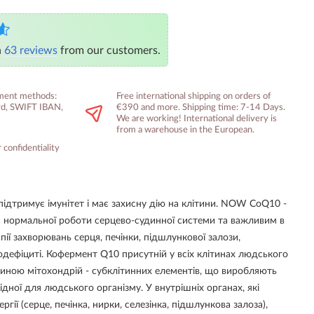
n
63 reviews
from our customers.
yment methods:
Free international shipping on orders of
ard, SWIFT IBAN,
€390 and more. Shipping time: 7-14 Days.
We are working! International delivery is
from a warehouse in the European.
 confidentiality
тримує імунітет і має захисну дію на клітини. NOW CoQ10 -
 нормальної роботи серцево-судинної системи та важливим в
пії захворювань серця, печінки, підшлункової залози,
нодефіциті. Кофермент Q10 присутній у всіх клітинах людського
тиною мітохондрій - субклітинних елементів, що виробляють
хідної для людського організму. У внутрішніх органах, які
гії (серце, печінка, нирки, селезінка, підшлункова залоза),