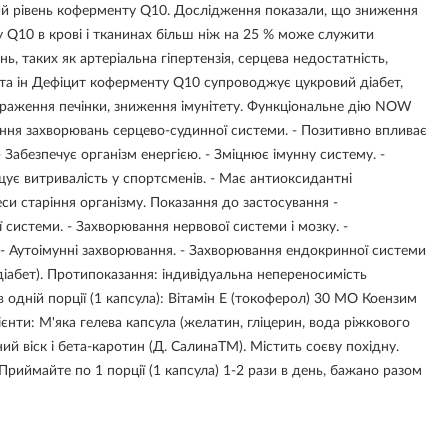
й рівень коферменту Q10. Дослідження показали, що зниження
у Q10 в крові і тканинах більш ніж на 25 % може служити
, таких як артеріальна гіпертензія, серцева недостатність,
 та ін Дефіцит коферменту Q10 супроводжує цукровий діабет,
 ураження печінки, зниження імунітету. Функціональне дію NOW
ння захворювань серцево-судинної системи. - Позитивно впливає
- Забезпечує організм енергією. - Зміцнює імунну систему. -
ує витривалість у спортсменів. - Має антиоксидантні
еси старіння організму. Показання до застосування -
системи. - Захворювання нервової системи і мозку. -
 - Аутоімунні захворювання. - Захворювання ендокринної системи
іабет). Протипоказання: індивідуальна непереносимість
 одній порції (1 капсула): Вітамін Е (токоферол) 30 МО Коензим
єнти: М'яка гелева капсула (желатин, гліцерин, вода ріжкового
ий віск і бета-каротин (Д. СалинаТМ). Містить соєву похідну.
Приймайте по 1 порції (1 капсула) 1-2 рази в день, бажано разом