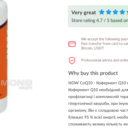
Very great
Store rating 4.7 / 5 based o
We accept the following pa
Fast transfer from card to c
Bitcoin, USDT
Professional advice and order
Why buy this product
NOW CoQ10 - Кофермент Q10 під
Кофермент Q10 необхідний для
профілактиці і комплексній тера
гіпертонічної хвороби, при іму
організму. Він є складовою час
близько 95 % всієї енергії, необ
споживають велику кількість енер