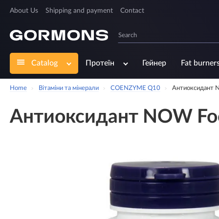
About Us
Shipping and payment
Contact
Catalog
Протеїн
Гейнер
Fat burner
Home
Вітаміни та мінерали
COENZYME Q10
Антиоксидант 
Антиоксидант NOW Foo