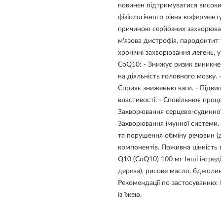
повинен підтримуватися високи
фізіологічного рівня кофермент
причиною серйозних захворювань
м'язова дистрофія, пародонтит
хронічні захворювання легень,
CoQ10: - Знижує ризик виникне
на діяльність головного мозку. 
Сприяє зниженню ваги. - Підвищ
властивості. - Сповільнює проц
Захворювання серцево-судинної 
Захворювання імунної системи.
та порушення обміну речовин (д
компонентів. Поживна цінність в
Q10 (CoQ10) 100 мг Інші інгреді
дерева), рисове масло, бджолин
Рекомендації по застосуванню: 
із їжею.