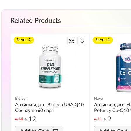
Related Products
Save
2
Save
2
€
€
BioTech
Haya
Антиоксидант BioTech USA Q10
Антиоксидант Ha
Coenzyme 60 caps
Potency Co-Q10 1
капс
12
9
14
11
€
€
€
€