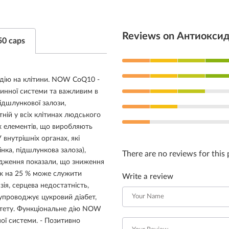
Reviews on Антиокси
0 caps
 дію на клітини. NOW CoQ10 -
инної системи та важливим в
підшлункової залози,
ній у всіх клітинах людського
их елементів, що виробляють
 внутрішніх органах, які
інка, підшлункова залоза),
There are no reviews for this
ідження показали, що зниження
ніж на 25 % може служити
Write a review
ія, серцева недостатність,
упроводжує цукровий діабет,
нітету. Функціональне дію NOW
ої системи. - Позитивно