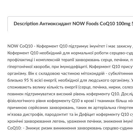
Description Антиоксидант NOW Foods CoQ10 100mg 5
NOW CoQ10 - Кофермент Q10 підтримує імунітет і має захисну
Кофермент Q10 необхідний для нормальної роботи серцево-суд
профілактиці і комплексній терапії захворювань серця, печінки, 
гіпертонічної хвороби, при імунодефіциті. Кофермент Q10 присут
організму. Він є складовою частиною мітохондрій - субклітинн
близько 95 % всієї енергії, необхідної для людського організму. У
споживають велику кількість енергії (серце, печінка, нирки, селез
повинен підтримуватися високий рівень коферменту Q10. Досл
фізіологічного рівня коферменту Q10 в крові і тканинах більш 
причиною серйозних захворювань, таких як артеріальна гіпертенз
м'язова дистрофія, пародонтит та ін Дефіцит коферменту Q10 с
хронічні захворювання легень, ураження печінки, зниження іму
CoQ10: - Знижує ризик виникнення захворювань серцево-судинн