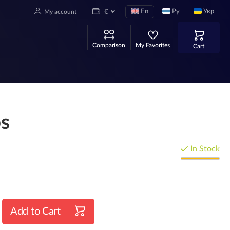
En
Ру
Укр
My account
€
Comparison
My Favorites
Cart
s
In Stock
Add to Cart