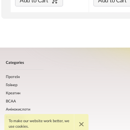
Add to Cart
Add to Cart
Categories
Протеїн
Гейнер
Креатин
BCAA
Амінокислоти
Fat burners
To make our website work better, we
use cookies.