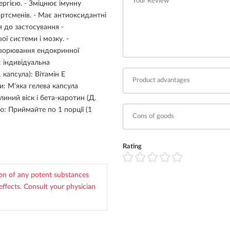
ергією. - Зміцнює імунну
ортсменів. - Має антиоксидантні
я до застосування -
ї системи і мозку. -
ахворювання ендокринної
 індивідуальна
 капсула): Вітамін Е
: М'яка гелева капсула
иний віск і бета-каротин (Д.
ю: Приймайте по 1 порції (1
Rating
ion of any potent substances
effects. Consult your physician