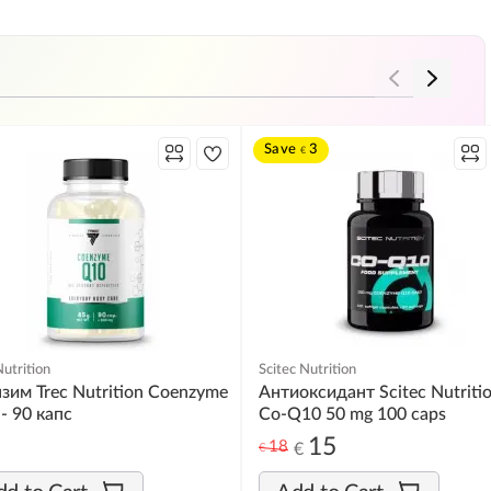
Save
3
€
Nutrition
Scitec Nutrition
зим Trec Nutrition Coenzyme
Антиоксидант Scitec Nutriti
- 90 капс
Co-Q10 50 mg 100 caps
15
18
€
€