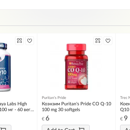
Puritan's Pride
Trec 
ya Labs High
Коэнзим Puritan's Pride CO Q-10
Коен
00 мг - 60 веган
100 mg 30 softgels
Q10 
6
9
€
€