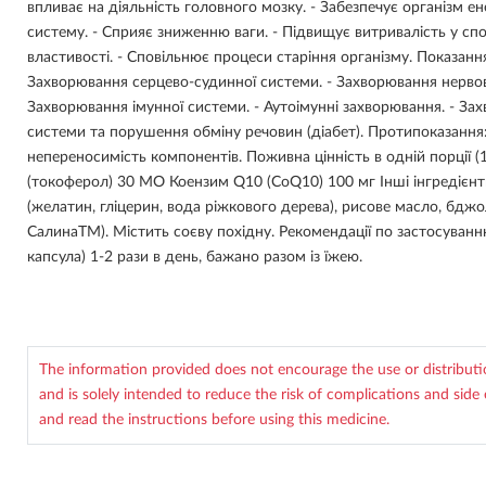
впливає на діяльність головного мозку. - Забезпечує організм ен
систему. - Сприяє зниженню ваги. - Підвищує витривалість у сп
властивості. - Сповільнює процеси старіння організму. Показанн
Захворювання серцево-судинної системи. - Захворювання нервово
Захворювання імунної системи. - Аутоімунні захворювання. - З
системи та порушення обміну речовин (діабет). Протипоказання:
непереносимість компонентів. Поживна цінність в одній порції (1
(токоферол) 30 МО Коензим Q10 (CoQ10) 100 мг Інші інгредієнти
(желатин, гліцерин, вода ріжкового дерева), рисове масло, бджол
СалинаТМ). Містить соєву похідну. Рекомендації по застосуванн
капсула) 1-2 рази в день, бажано разом із їжею.
The information provided does not encourage the use or distribut
and is solely intended to reduce the risk of complications and side 
and read the instructions before using this medicine.