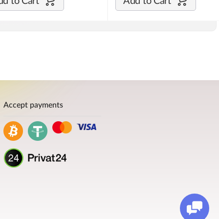
d to Cart
Add to Cart
Accept payments