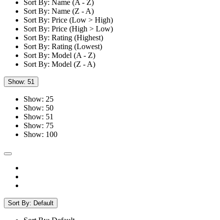
Sort By: Name (A - Z)
Sort By: Name (Z - A)
Sort By: Price (Low > High)
Sort By: Price (High > Low)
Sort By: Rating (Highest)
Sort By: Rating (Lowest)
Sort By: Model (A - Z)
Sort By: Model (Z - A)
Show: 51
Show: 25
Show: 50
Show: 51
Show: 75
Show: 100
Sort By: Default