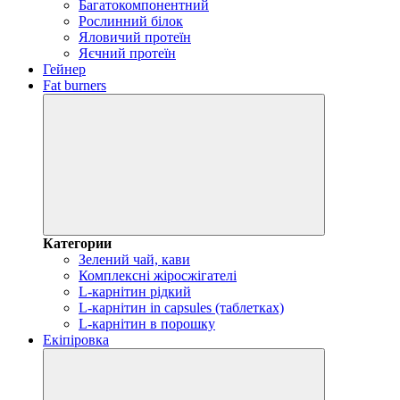
Багатокомпонентний
Рослинний білок
Яловичий протеїн
Яєчний протеїн
Гейнер
Fat burners
Категории
Зелений чай, кави
Комплексні жіросжігателі
L-карнітин рідкий
L-карнітин in capsules (таблетках)
L-карнітин в порошку
Екіпіровка