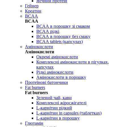
Яєчний протеїн
Гейнер
Креатин
BCAA
BCAA
ВСАА в порошку зі смаком
ВСАА рідкі
ВСАА в порошку без смаку
ВСАА tablets (капсулах)
Амінокислоти
Амінокислоти
Окремі амінокислоти
Комплексні амінокислоти в пігулках,
капсулах
Рідкі амінокислоти
Амінокислоти в порошку
Протеїнові батончики
Fat burners
Fat burners
Зелений чай, кави
Комплексні жіросжігателі
L-карнітин рідкий
L-карнітин in capsules (таблетках)
L-карнітин в порошку
Глютамін