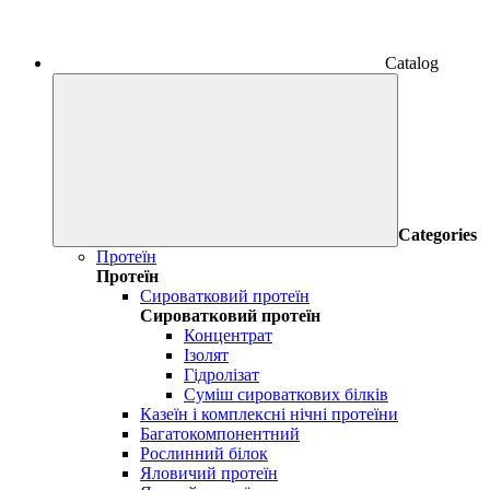
Catalog
Categories
Протеїн
Протеїн
Сироватковий протеїн
Сироватковий протеїн
Концентрат
Ізолят
Гідролізат
Суміш сироваткових білків
Казеїн і комплексні нічні протеїни
Багатокомпонентний
Рослинний білок
Яловичий протеїн