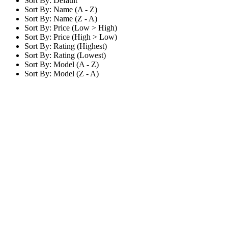
Sort By: Default
Sort By: Name (A - Z)
Sort By: Name (Z - A)
Sort By: Price (Low > High)
Sort By: Price (High > Low)
Sort By: Rating (Highest)
Sort By: Rating (Lowest)
Sort By: Model (A - Z)
Sort By: Model (Z - A)