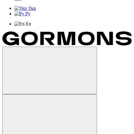
Укр
Ру
En