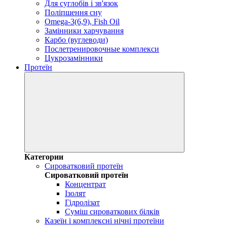
Для суглобів і зв'язок
Поліпшення сну
Omega-3(6,9), Fish Oil
Замінники харчування
Карбо (вуглеводи)
Послетренировочные комплекси
Цукрозамінники
Протеїн
Категории
Сироватковий протеїн
Сироватковий протеїн
Концентрат
Ізолят
Гідролізат
Суміш сироваткових білків
Казеїн і комплексні нічні протеїни