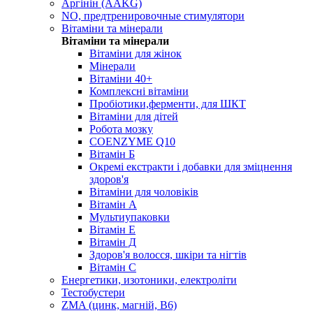
Аргінін (AAKG)
NO, предтренировочные стимулятори
Вітаміни та мінерали
Вітаміни та мінерали
Вітаміни для жінок
Мінерали
Вітаміни 40+
Комплексні вітаміни
Пробіотики,ферменти, для ШКТ
Вітаміни для дітей
Робота мозку
COENZYME Q10
Вітамін Б
Окремі екстракти і добавки для зміцнення
здоров'я
Вітаміни для чоловіків
Вітамін А
Мультиупаковки
Вітамін Е
Вітамін Д
Здоров'я волосся, шкіри та нігтів
Вітамін С
Енергетики, изотоники, електроліти
Тестобустери
ZMA (цинк, магній, В6)