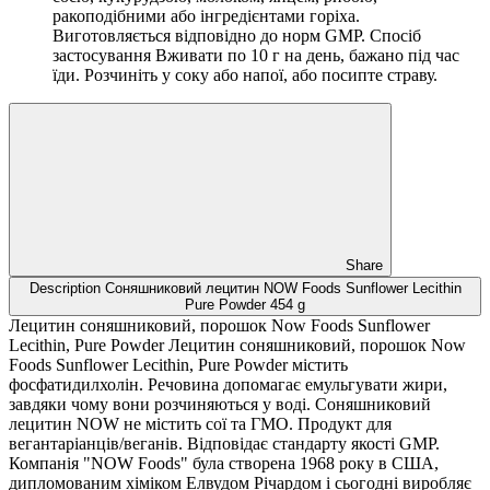
ракоподібними або інгредієнтами горіха.
Виготовляється відповідно до норм GMP. Спосіб
застосування Вживати по 10 г на день, бажано під час
їди. Розчиніть у соку або напої, або посипте страву.
Share
Description Соняшниковий лецитин NOW Foods Sunflower Lecithin
Pure Powder 454 g
Лецитин соняшниковий, порошок Now Foods Sunflower
Lecithin, Pure Powder Лецитин соняшниковий, порошок Now
Foods Sunflower Lecithin, Pure Powder містить
фосфатидилхолін. Речовина допомагає емульгувати жири,
завдяки чому вони розчиняються у воді. Соняшниковий
лецитин NOW не містить сої та ГМО. Продукт для
вегантаріанців/веганів. Відповідає стандарту якості GMP.
Компанія "NOW Foods" була створена 1968 року в США,
дипломованим хіміком Елвудом Річардом і сьогодні виробляє