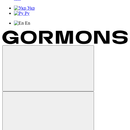
Укр
Ру
En