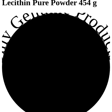
ly Genuine Produc
Lecithin Pure Powder 454 g