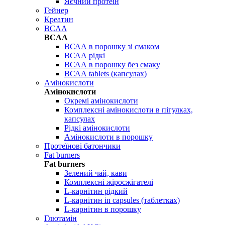
Яєчний протеїн
Гейнер
Креатин
BCAA
BCAA
ВСАА в порошку зі смаком
ВСАА рідкі
ВСАА в порошку без смаку
ВСАА tablets (капсулах)
Амінокислоти
Амінокислоти
Окремі амінокислоти
Комплексні амінокислоти в пігулках,
капсулах
Рідкі амінокислоти
Амінокислоти в порошку
Протеїнові батончики
Fat burners
Fat burners
Зелений чай, кави
Комплексні жіросжігателі
L-карнітин рідкий
L-карнітин in capsules (таблетках)
L-карнітин в порошку
Глютамін