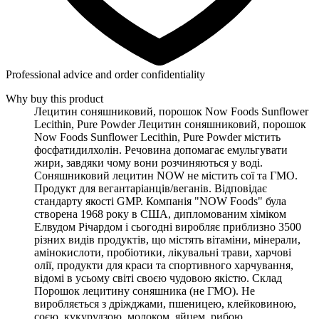
Professional advice and order confidentiality
Why buy this product
Лецитин соняшниковий, порошок Now Foods Sunflower
Lecithin, Pure Powder Лецитин соняшниковий, порошок
Now Foods Sunflower Lecithin, Pure Powder містить
фосфатидилхолін. Речовина допомагає емульгувати
жири, завдяки чому вони розчиняються у воді.
Соняшниковий лецитин NOW не містить сої та ГМО.
Продукт для вегантаріанців/веганів. Відповідає
стандарту якості GMP. Компанія "NOW Foods" була
створена 1968 року в США, дипломованим хіміком
Елвудом Річардом і сьогодні виробляє приблизно 3500
різних видів продуктів, що містять вітаміни, мінерали,
амінокислоти, пробіотики, лікувальні трави, харчові
олії, продукти для краси та спортивного харчування,
відомі в усьому світі своєю чудовою якістю. Склад
Порошок лецитину соняшника (не ГМО). Не
виробляється з дріжджами, пшеницею, клейковиною,
соєю, кукурудзою, молоком, яйцем, рибою,