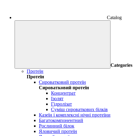
Catalog
Categories
Протеїн
Протеїн
Сироватковий протеїн
Сироватковий протеїн
Концентрат
Ізолят
Гідролізат
Суміш сироваткових білків
Казеїн і комплексні нічні протеїни
Багатокомпонентний
Рослинний білок
Яловичий протеїн