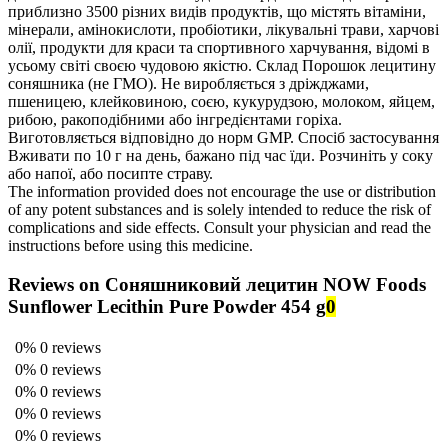
приблизно 3500 різних видів продуктів, що містять вітаміни,
мінерали, амінокислоти, пробіотики, лікувальні трави, харчові
олії, продукти для краси та спортивного харчування, відомі в
усьому світі своєю чудовою якістю. Склад Порошок лецитину
соняшника (не ГМО). Не виробляється з дріжджами,
пшеницею, клейковиною, соєю, кукурудзою, молоком, яйцем,
рибою, ракоподібними або інгредієнтами горіха.
Виготовляється відповідно до норм GMP. Спосіб застосування
Вживати по 10 г на день, бажано під час їди. Розчиніть у соку
або напої, або посипте страву.
The information provided does not encourage the use or distribution
of any potent substances and is solely intended to reduce the risk of
complications and side effects. Consult your physician and read the
instructions before using this medicine.
Reviews on Соняшниковий лецитин NOW Foods
Sunflower Lecithin Pure Powder 454 g
0
0%
0 reviews
0%
0 reviews
0%
0 reviews
0%
0 reviews
0%
0 reviews