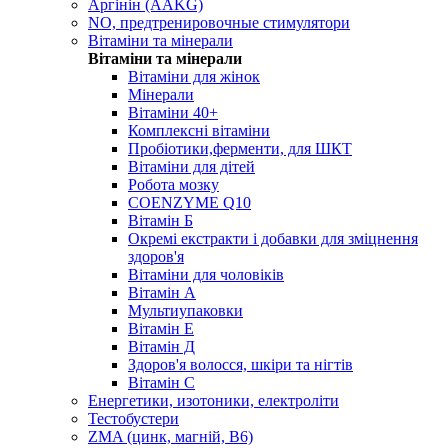
Аргінін (AAKG)
NO, предтренировочные стимулятори
Вітаміни та мінерали
Вітаміни та мінерали
Вітаміни для жінок
Мінерали
Вітаміни 40+
Комплексні вітаміни
Пробіотики,ферменти, для ШКТ
Вітаміни для дітей
Робота мозку
COENZYME Q10
Вітамін Б
Окремі екстракти і добавки для зміцнення
здоров'я
Вітаміни для чоловіків
Вітамін А
Мультиупаковки
Вітамін Е
Вітамін Д
Здоров'я волосся, шкіри та нігтів
Вітамін С
Енергетики, изотоники, електроліти
Тестобустери
ZMA (цинк, магній, В6)