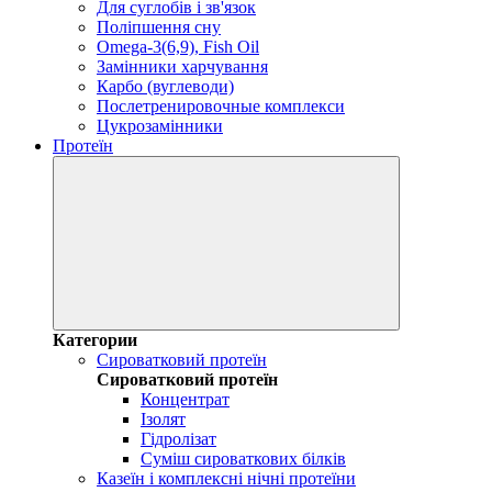
Для суглобів і зв'язок
Поліпшення сну
Omega-3(6,9), Fish Oil
Замінники харчування
Карбо (вуглеводи)
Послетренировочные комплекси
Цукрозамінники
Протеїн
Категории
Сироватковий протеїн
Сироватковий протеїн
Концентрат
Ізолят
Гідролізат
Суміш сироваткових білків
Казеїн і комплексні нічні протеїни