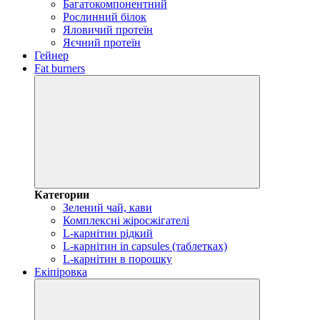
Багатокомпонентний
Рослинний білок
Яловичий протеїн
Яєчний протеїн
Гейнер
Fat burners
Категории
Зелений чай, кави
Комплексні жіросжігателі
L-карнітин рідкий
L-карнітин in capsules (таблетках)
L-карнітин в порошку
Екіпіровка