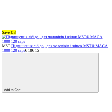
Save
€
3
MST
Підвищення лібідо , для чоловіків і жінок MST® MACA
1000 120 caps
€
18
€
15
Add to Cart