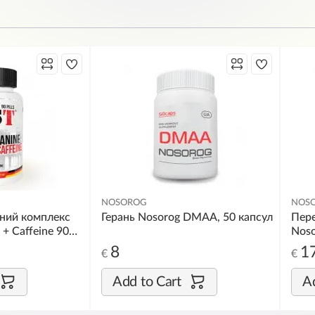
NOSOROG
NOS
ний комплекс
Герань Nosorog DMAA, 50 капсул
Пер
 + Caffeine 90
Noso
капс
8
1
€
€
Add to Cart
Ad