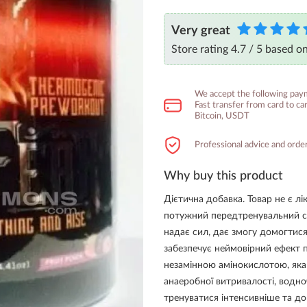
Very great
Store rating 4.7 / 5 based o
We accept the following pa
Fast transfer from card to c
Bitcoin, USDT
Professional advice and order
Why buy this product
Дієтична добавка. Товар не є л
потужний передтренувальний с
надає сил, дає змогу домогтися
забезпечує неймовірний ефект п
незамінною амінокислотою, яка 
анаеробної витривалості, водно
тренуватися інтенсивніше та д