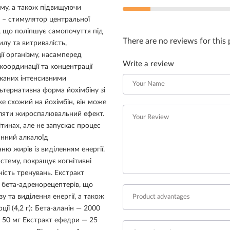
ому, а також підвищуючи
н – стимулятор центральної
, що поліпшує самопочуття під
There are no reviews for this
илу та витривалість,
ї організму, насамперед
Write a review
оординації та концентрації
иканих інтенсивними
ьтернативна форма йохімбіну зі
е схожий на йохімбін, він може
являти жироспалювальний ефект.
инах, але не запускає процес
нний алкалоїд
ю жирів із виділенням енергії.
истему, покращує когнітивні
ність тренувань. Екстракт
 бета-адренорецептерів, що
 та виділення енергії, а також
ії (4,2 г): Бета-аланін — 2000
 50 мг Екстракт ефедри — 25