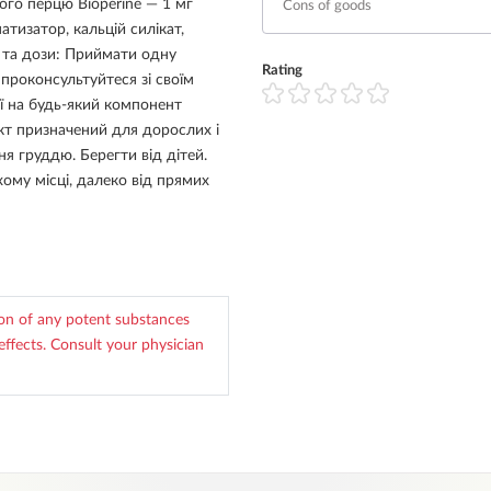
ого перцю Bioperine — 1 мг
тизатор, кальцій силікат,
я та дози: Приймати одну
Rating
проконсультуйтеся зі своїм
ії на будь-який компонент
т призначений для дорослих і
ня груддю. Берегти від дітей.
хому місці, далеко від прямих
ion of any potent substances
effects. Consult your physician