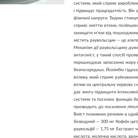
системи, який сприяє вироблен
і підвищує працездатність. Він
фізичної напруги. Таурин стиму
сприяє зняттю втоми, поліпшенн
захищати м'язи від пошкоджень
містить раувольсцин — це альте
Механізм дії раувольсцину дуже
антагоніст, у такий спосіб пр
перешкоджає запасенню жиру в
безпосередньо. Йохімбін гідро
впливу, який сприяє руйнуванню 
вплив на центральну нервову си
дає змогу підвищити інтенсивн
системи та посилює функцію бе
призводить до посилення ліполі
Вміст поживних речовин в одній 
безводний — 300 мг Кофеїн цит
раувольфії — 1,75 мг Екстракт 
кислота, молочна кислота, аром