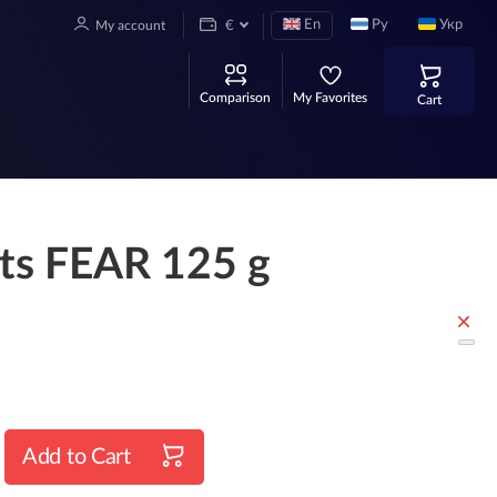
En
Ру
Укр
My account
€
Comparison
My Favorites
Cart
ts FEAR 125 g
Add to Cart