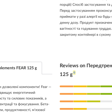
порцій) Спосіб застосування та
Перед застосуванням проконсуль
приймати у разі алергії на бу
денну дозу. Продукт призначен
вагітності та годування груддю.
закритому контейнері в сухому 
Reviews on Передтрен
plements FEAR 125 g
0
125 g
ки дозволені компоненти! Fear —
ідвищує енергетичний
сту та силових показників, а
нтрації та фокусування. Бета-
, продуктивності, м'язової