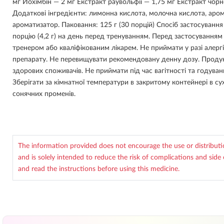
мг Йохімбін — 2 мг Екстракт раувольфії — 1,75 мг Екстракт чорн
Додаткові інгредієнти: лимонна кислота, молочна кислота, арома
ароматизатор. Паковання: 125 г (30 порцій) Спосіб застосуванн
порцію (4,2 г) на день перед тренуванням. Перед застосуванням 
тренером або кваліфікованим лікарем. Не приймати у разі алерг
препарату. Не перевищувати рекомендовану денну дозу. Продук
здорових споживачів. Не приймати під час вагітності та годуван
Зберігати за кімнатної температури в закритому контейнері в су
сонячних променів.
The information provided does not encourage the use or distribut
and is solely intended to reduce the risk of complications and side 
and read the instructions before using this medicine.