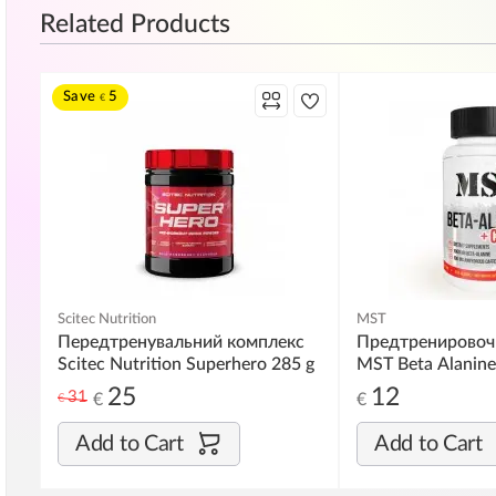
Related Products
Save
5
€
Scitec Nutrition
MST
Передтренувальний комплекс
Предтренировоч
Scitec Nutrition Superhero 285 g
MST Beta Alanine
tab
25
12
31
€
€
€
Add to Cart
Add to Cart