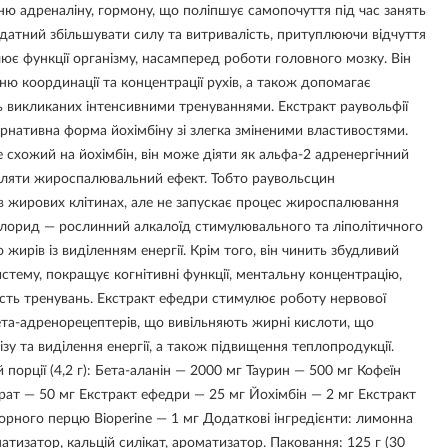
ню адреналіну, гормону, що поліпшує самопочуття під час занять
 здатний збільшувати силу та витривалість, притуплюючи відчуття
лює функції організму, насамперед роботи головного мозку. Він
ю координації та концентрації рухів, а також допомагає
 викликаних інтенсивними тренуваннями. Екстракт раувольфії
рнативна форма йохімбіну зі злегка зміненими властивостями.
 схожий на йохімбін, він може діяти як альфа-2 адренергічний
оявляти жироспалювальний ефект. Тобто раувольсцин
 жирових клітинах, але не запускає процес жироспалювання
хлорид — рослинний алкалоїд стимулювального та ліполітичного
жирів із виділенням енергії. Крім того, він чинить збудливий
стему, покращує когнітивні функції, ментальну концентрацію,
ість тренувань. Екстракт ефедри стимулює роботу нервової
та-адренорецептерів, що вивільняють жирні кислоти, що
зу та виділення енергії, а також підвищення теплопродукції.
порції (4,2 г): Бета-аланін — 2000 мг Таурин — 500 мг Кофеїн
рат — 50 мг Екстракт ефедри — 25 мг Йохімбін — 2 мг Екстракт
чорного перцю Bioperine — 1 мг Додаткові інгредієнти: лимонна
атизатор, кальцій силікат, ароматизатор. Паковання: 125 г (30