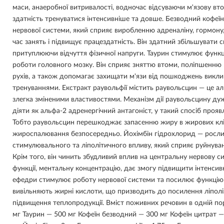
маси, анаеробної витривалості, водночас відсуваючи м'язову вт
здатність тренуватися інтенсивніше та довше. Безводний кофеї
нервової системи, який сприяє виробленню адреналіну, гормону
час занять і підвищує працездатність. Він здатний збільшувати с
притуплюючи відчуття фізичної напруги. Таурин стимулює функці
роботи головного мозку. Він сприяє зняттю втоми, поліпшенню к
рухів, а також допомагає захищати м'язи від пошкоджень викл
тренуваннями. Екстракт раувольфії містить раувольсцин — це ал
злегка зміненими властивостями. Механізм дії раувольсцину дуж
діяти як альфа-2 адренергічний антагоніст, у такий спосіб про
Тобто раувольсцин перешкоджає запасенню жиру в жирових кліт
жироспалювання безпосередньо. Йохімбін гідрохлорид — росли
стимулювального та ліполітичного впливу, який сприяє руйнуванн
Крім того, він чинить збудливий вплив на центральну нервову с
функції, ментальну концентрацію, дає змогу підвищити інтенсив
ефедри стимулює роботу нервової системи та посилює функцію
вивільняють жирні кислоти, що призводить до посилення ліполізу
підвищення теплопродукції. Вміст поживних речовин в одній порц
мг Таурин — 500 мг Кофеїн безводний — 300 мг Кофеїн цитрат —