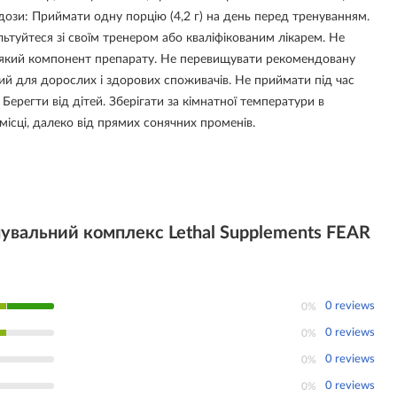
 дози: Приймати одну порцію (4,2 г) на день перед тренуванням.
туйтеся зі своїм тренером або кваліфікованим лікарем. Не
дь-який компонент препарату. Не перевищувати рекомендовану
ий для дорослих і здорових споживачів. Не приймати під час
 Берегти від дітей. Зберігати за кімнатної температури в
місці, далеко від прямих сонячних променів.
увальний комплекс Lethal Supplements FEAR
0 reviews
0%
0 reviews
0%
0 reviews
0%
0 reviews
0%