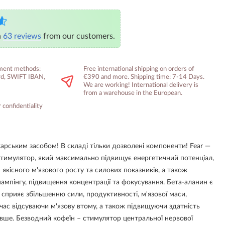
n
63 reviews
from our customers.
yment methods:
Free international shipping on orders of
ard, SWIFT IBAN,
€390 and more. Shipping time: 7-14 Days.
We are working! International delivery is
from a warehouse in the European.
 confidentiality
ікарським засобом! В складі тільки дозволені компоненти! Fear —
тимулятор, який максимально підвищує енергетичний потенціал,
 якісного м'язового росту та силових показників, а також
ампінгу, підвищення концентрації та фокусування. Бета-аланин є
сприяє збільшенню сили, продуктивності, м'язової маси,
час відсуваючи м'язову втому, а також підвищуючи здатність
овше. Безводний кофеїн – стимулятор центральної нервової