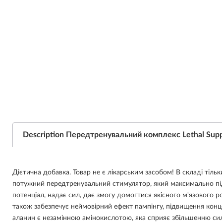
Description Передтренувальний комплекс Lethal Sup
Дієтична добавка. Товар не є лікарським засобом! В складі тіль
потужний передтренувальний стимулятор, який максимально п
потенціал, надає сил, дає змогу домогтися якісного м'язового ро
також забезпечує неймовірний ефект пампінгу, підвищення конце
аланин є незамінною амінокислотою, яка сприяє збільшенню сили