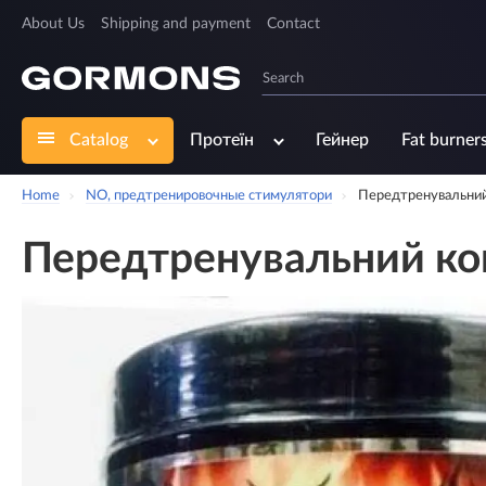
About Us
Shipping and payment
Contact
Catalog
Протеїн
Гейнер
Fat burner
Home
NO, предтренировочные стимулятори
Передтренувальний
Передтренувальний ком