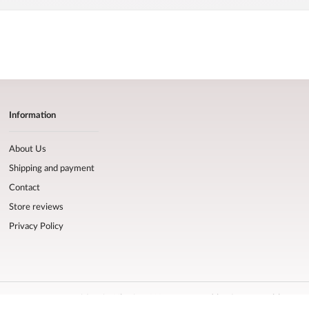
Information
About Us
Shipping and payment
Contact
Store reviews
Privacy Policy
f proven sports nutrition in Ukraine. We are trusted by famous athletes