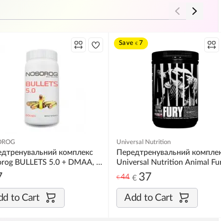
Save
7
€
OROG
Universal Nutrition
едтренувальний комплекс
Передтренувальний компле
rog BULLETS 5.0 + DMAA, 60
Universal Nutrition Animal Fu
ул
500g
7
37
44
€
€
d to Cart
Add to Cart