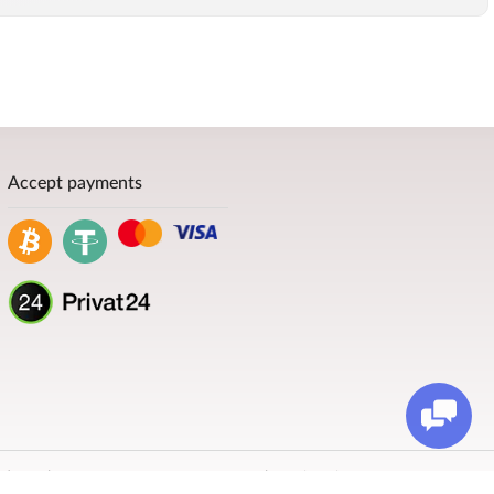
Accept payments
 and coaches, among our customers are champions in