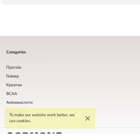
Categories
Протеїн
Гейнер
Креатин
BCAA
Амінокислоти
Fat burners
To make our website work better, we
use cookies.
Online store o