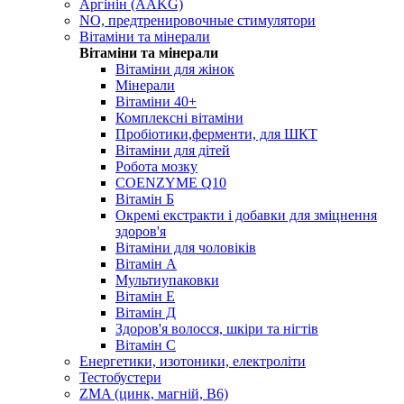
Аргінін (AAKG)
NO, предтренировочные стимулятори
Вітаміни та мінерали
Вітаміни та мінерали
Вітаміни для жінок
Мінерали
Вітаміни 40+
Комплексні вітаміни
Пробіотики,ферменти, для ШКТ
Вітаміни для дітей
Робота мозку
COENZYME Q10
Вітамін Б
Окремі екстракти і добавки для зміцнення
здоров'я
Вітаміни для чоловіків
Вітамін А
Мультиупаковки
Вітамін Е
Вітамін Д
Здоров'я волосся, шкіри та нігтів
Вітамін С
Енергетики, изотоники, електроліти
Тестобустери
ZMA (цинк, магній, В6)