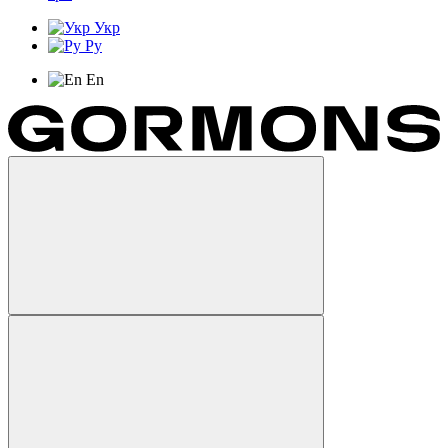
Укр
Ру
En