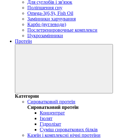
Для суглобів і зв'язок
Поліпшення сну
Omega-3(6,9), Fish Oil
Замінники харчування
Карбо (вуглеводи)
Послетренировочные комплекси
Цукрозамінники
Протеїн
Категории
Сироватковий протеїн
Сироватковий протеїн
Концентрат
Ізолят
Гідролізат
Суміш сироваткових білків
Казеїн і комплексні нічні протеїни