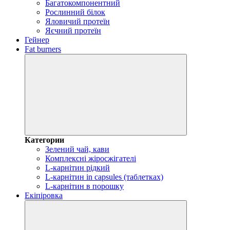
Багатокомпонентний
Рослинний білок
Яловичий протеїн
Яєчний протеїн
Гейнер
Fat burners
Категории
Зелений чай, кави
Комплексні жіросжігателі
L-карнітин рідкий
L-карнітин in capsules (таблетках)
L-карнітин в порошку
Екіпіровка