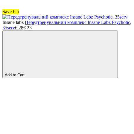
Save
€
5
Insane labz
Передтренувальний комплекс Insane Labz Psychotic,
35serv
€
28
€
23
Add to Cart