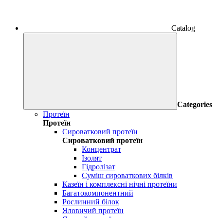
Catalog
Categories
Протеїн
Протеїн
Сироватковий протеїн
Сироватковий протеїн
Концентрат
Ізолят
Гідролізат
Суміш сироваткових білків
Казеїн і комплексні нічні протеїни
Багатокомпонентний
Рослинний білок
Яловичий протеїн