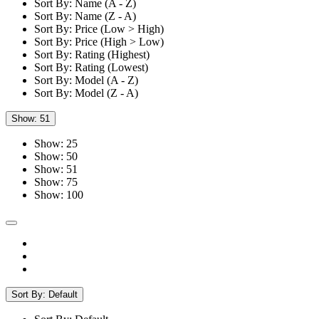
Sort By: Name (A - Z)
Sort By: Name (Z - A)
Sort By: Price (Low > High)
Sort By: Price (High > Low)
Sort By: Rating (Highest)
Sort By: Rating (Lowest)
Sort By: Model (A - Z)
Sort By: Model (Z - A)
Show: 51
Show: 25
Show: 50
Show: 51
Show: 75
Show: 100
Sort By: Default