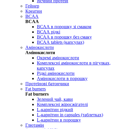
Яєчний протеїн
Гейнер
Креатин
BCAA
BCAA
ВСАА в порошку зі смаком
ВСАА рідкі
ВСАА в порошку без смаку
ВСАА tablets (капсулах)
Амінокислоти
Амінокислоти
Окремі амінокислоти
Комплексні амінокислоти в пігулках,
капсулах
Рідкі амінокислоти
Амінокислоти в порошку
Протеїнові батончики
Fat burners
Fat burners
Зелений чай, кави
Комплексні жіросжігателі
L-карнітин рідкий
L-карнітин in capsules (таблетках)
L-карнітин в порошку
Глютамін