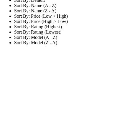
Sort By: Default
Sort By: Name (A - Z)
Sort By: Name (Z - A)
Sort By: Price (Low > High)
Sort By: Price (High > Low)
Sort By: Rating (Highest)
Sort By: Rating (Lowest)
Sort By: Model (A - Z)
Sort By: Model (Z - A)