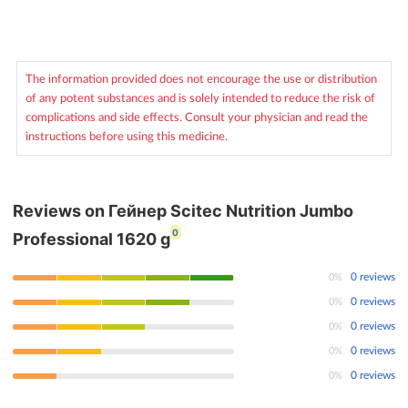
The information provided does not encourage the use or distribution
of any potent substances and is solely intended to reduce the risk of
complications and side effects. Consult your physician and read the
instructions before using this medicine.
Reviews on Гейнер Scitec Nutrition Jumbo
0
Professional 1620 g
0%
0 reviews
0%
0 reviews
0%
0 reviews
0%
0 reviews
0%
0 reviews