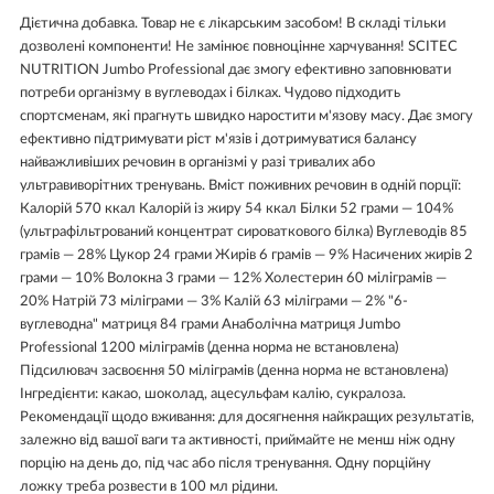
Дієтична добавка. Товар не є лікарським засобом! В складі тільки
дозволені компоненти! Не замінює повноцінне харчування! SCITEC
NUTRITION Jumbo Professional дає змогу ефективно заповнювати
потреби організму в вуглеводах і білках. Чудово підходить
спортсменам, які прагнуть швидко наростити м'язову масу. Дає змогу
ефективно підтримувати ріст м'язів і дотримуватися балансу
найважливіших речовин в організмі у разі тривалих або
ультравиворітних тренувань. Вміст поживних речовин в одній порції:
Калорій 570 ккал Калорій із жиру 54 ккал Білки 52 грами — 104%
(ультрафільтрований концентрат сироваткового білка) Вуглеводів 85
грамів — 28% Цукор 24 грами Жирів 6 грамів — 9% Насичених жирів 2
грами — 10% Волокна 3 грами — 12% Холестерин 60 міліграмів —
20% Натрій 73 міліграми — 3% Калій 63 міліграми — 2% "6-
вуглеводна" матриця 84 грами Анаболічна матриця Jumbo
Professional 1200 міліграмів (денна норма не встановлена)
Підсилювач засвоєння 50 міліграмів (денна норма не встановлена)
Інгредієнти: какао, шоколад, ацесульфам калію, сукралоза.
Рекомендації щодо вживання: для досягнення найкращих результатів,
залежно від вашої ваги та активності, приймайте не менш ніж одну
порцію на день до, під час або після тренування. Одну порційну
ложку треба розвести в 100 мл рідини.