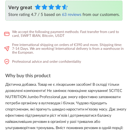
Very great
Store rating 4.7 / 5 based on
63 reviews
from our customers.
We accept the following payment methods: Fast transfer from card to
card, SWIFT IBAN, Bitcoin, USDT
Free international shipping on orders of €390 and more. Shipping time:
7-14 Days. We are working! International delivery is from a warehouse in
the European.
Professional advice and order confidentiality
Why buy this product
Дієтична добавка. Товар не є лікарським засобом! В складі тільки
дозволені компоненти! Не замінює повноцінне харчування! SCITEC
NUTRITION Jumbo Professional дає змогу ефективно заповнювати
потреби організму в вуглеводах і білках. Чудово підходить
спортсменам, які прагнуть швидко наростити м'язову масу. Дає змогу
ефективно підтримувати ріст м'язів і дотримуватися балансу
найважливіших речовин в організмі у разі тривалих або
ультравиворітних тренувань. Вміст поживних речовин в одній порції: