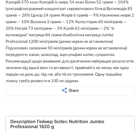
Калорій 570 ккал Калорій із жиру 54 ккал Білки 52 грами — 104%
(ультрафільтрований концентрат сироваткового білка) Вуглеводів 85
грамів — 28% Цукор 24 грами Жирів 6 грамів — 9% Насичених жирів 2
грами — 10% Волокна 3 грами — 12% Холестерин 60 міліграмів —
20% Натрій 73 міліграми — 3% Калій 63 міліграми — 2% "6-
вуглеводна" матриця 84 грами Анаболічна матриця Jumbo
Professional 1200 міліграмів (денна норма не встановлена)
Підсилювач засвоєння 50 міліграмів (денна норма не встановлена)
Інгредієнти: какао, шоколад, ацесульфам калію, сукралоза.
Рекомендації щодо вживання: для досягнення найкращих результатів,
залежно від вашої ваги та активності, приймайте не менш ніж одну
порцію на день до, під час або після тренування. Одну порційну
ложку треба розвести в 100 мл рідини.
Share
Description Гейнер Scitec Nutrition Jumbo
Professional 1620 g