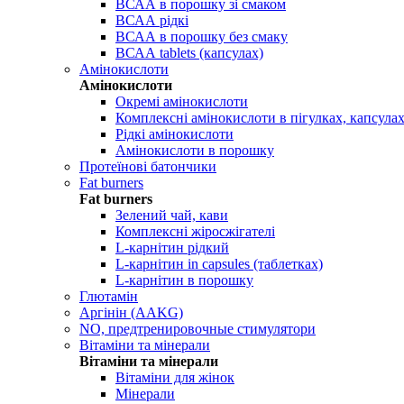
ВСАА в порошку зі смаком
ВСАА рідкі
ВСАА в порошку без смаку
ВСАА tablets (капсулах)
Амінокислоти
Амінокислоти
Окремі амінокислоти
Комплексні амінокислоти в пігулках, капсула
Рідкі амінокислоти
Амінокислоти в порошку
Протеїнові батончики
Fat burners
Fat burners
Зелений чай, кави
Комплексні жіросжігателі
L-карнітин рідкий
L-карнітин in capsules (таблетках)
L-карнітин в порошку
Глютамін
Аргінін (AAKG)
NO, предтренировочные стимулятори
Вітаміни та мінерали
Вітаміни та мінерали
Вітаміни для жінок
Мінерали