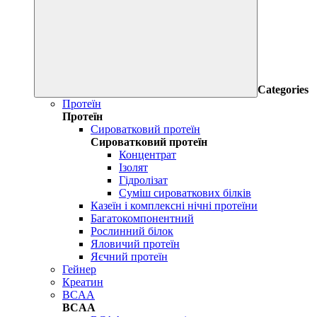
Categories
Протеїн
Протеїн
Сироватковий протеїн
Сироватковий протеїн
Концентрат
Ізолят
Гідролізат
Суміш сироваткових білків
Казеїн і комплексні нічні протеїни
Багатокомпонентний
Рослинний білок
Яловичий протеїн
Яєчний протеїн
Гейнер
Креатин
BCAA
BCAA