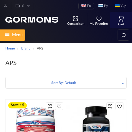
En
Ру
Укр
€
Comparison
My Favorites
Cart
Menu
Home
Brand
APS
APS
Sort By: Default
Save
5
€