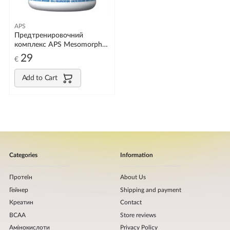
APS
Предтренировочний
комплекс APS Mesomorph
v.3 388g
29
€
Add to Cart
Categories
Information
Протеїн
About Us
Гейнер
Shipping and payment
Креатин
Contact
BCAA
Store reviews
Амінокислоти
Privacy Policy