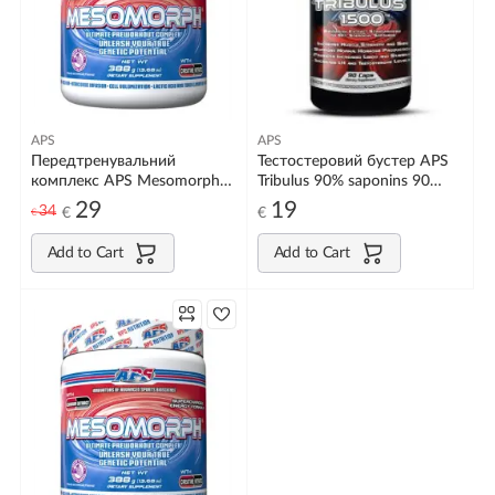
APS
APS
Передтренувальний
Тестостеровий бустер APS
комплекс APS Mesomorph
Tribulus 90% saponins 90
v.4 з геранню 388g
caps
29
19
34
€
€
€
Add to Cart
Add to Cart