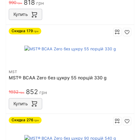
818
990
грн
грн
Купить
Скидка
179
грн
MST
MST® BCAA Zero без цукру 55 порцiй 330 g
852
1032
грн
грн
Купить
Скидка
276
грн