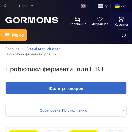
En
Ру
Укр
грн
Сравнение
Избранное
Корзина
Меню
Главная
Вітаміни та мінерали
Пробіотики,ферменти, для ШКТ
Пробіотики,ферменти, для ШКТ
Фильтр товаров
Сортировка: По умолчанию