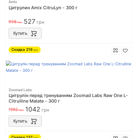
Amix
Цитрулин Amix CitruLyn - 300 г
527
638
грн
грн
Купить
Скидка
219
грн
Zoomad Labs
Цитрулін перед тренуванням Zoomad Labs Raw One L-
Citrulline Malate - 300 г
1042
1262
грн
грн
Купить
Скидка
137
грн