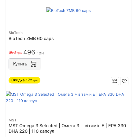
BioTech
BioTech ZMB 60 caps
496
600
грн
грн
Купить
Скидка
172
грн
MST
MST Omega 3 Selected | Омега 3 + вітамін Е | EPA 330
DHA 220 | 110 капсул