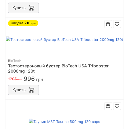
Купить
Скидка
210
грн
BioTech
Тестостероновый бустер BioTech USA Tribooster
2000mg 120t
996
1205
грн
грн
Купить