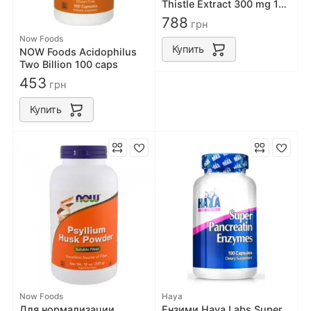
Thistle Extract 300 mg 100
veg caps
788
грн
Now Foods
Купить
NOW Foods Acidophilus
Two Billion 100 caps
453
грн
Купить
Now Foods
Haya
Для нормализации
Ензими Haya Labs Super