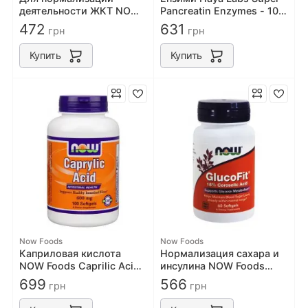
деятельности ЖКТ NOW
Pancreatin Enzymes - 100
Foods Psyllium Husk
капс
472
631
грн
грн
Powder 340 g
Купить
Купить
Now Foods
Now Foods
Каприловая кислота
Нормализация сахара и
NOW Foods Caprilic Acid
инсулина NOW Foods
600mg 100 softgels
Glucofit 60 softgels
699
566
грн
грн