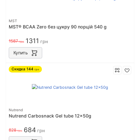
MST
MST® BCAA Zero без цукру 90 порцiй 540 g
1311
1587
грн
грн
Купить
Скидка
144
грн
Nutrend
Nutrend Carbosnack Gel tube 12x50g
684
828
грн
грн