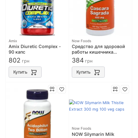
Amix
Now Foods
Amix Diuretic Complex -
Cредство для здоровой
90 капс
работы кишечника
Каскара Саграда NOW
802
384
грн
грн
Foods Cascara Sagrada
450mg 100caps
Купить
Купить
Now Foods
NOW Silymarin Milk