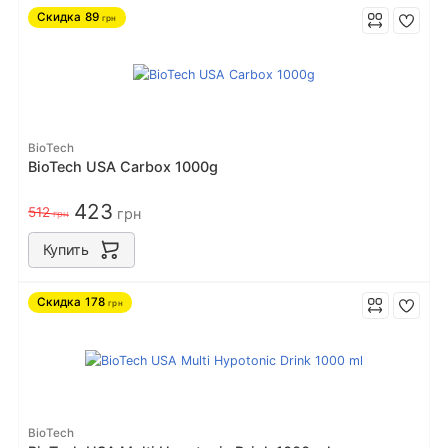
Скидка
89
грн
BioTech
BioTech USA Carbox 1000g
423
512
грн
грн
Купить
Скидка
178
грн
BioTech