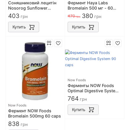
Соняшниковий лецитін
Фермент Haya Labs
Nosorog Sunflower
Bromelain 500 мг - 60
Lecithin Powder, 200 грам
капс
403
380
470
грн
грн
грн
Купить
Купить
Now Foods
Ферменты NOW Foods
Optimal Digestive System
90 caps
764
грн
Now Foods
Купить
Фермент NOW Foods
Bromelain 500mg 60 caps
838
грн