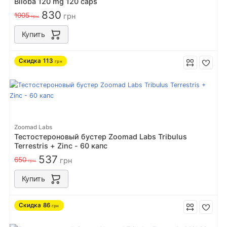
Biloba 120 mg 120 caps
830
1005
грн
грн
Купить
Скидка
113
грн
Zoomad Labs
Тестостероновый бустер Zoomad Labs Tribulus
Terrestris + Zinc - 60 капс
537
650
грн
грн
Купить
Скидка
86
грн