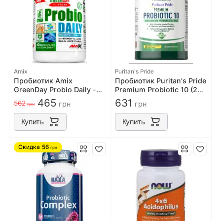
Amix
Puritan's Pride
Пробиотик Amix
Пробиотик Puritan's Pride
GreenDay Probio Daily -
Premium Probiotic 10 (20
60 капс
billion active culturres) 30
465
631
562
грн
грн
грн
Capsules
Купить
Купить
Скидка
56
грн