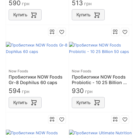
Bifidus 60caps
100caps
590
513
грн
грн
Купить
Купить
Now Foods
Now Foods
Пробиотики NOW Foods
Пробиотики NOW Foods
Gr-8 Dophilus 60 caps
Probiotic - 10 25 Billion 50
caps
594
930
грн
грн
Купить
Купить