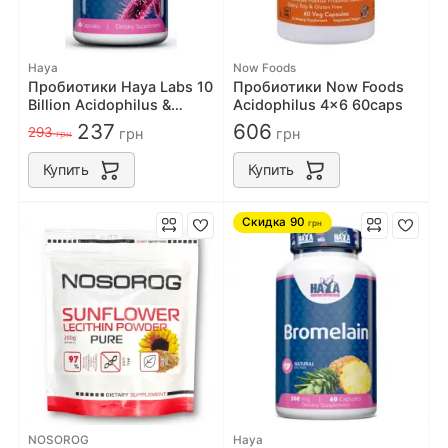
Haya
Now Foods
Пробиотики Haya Labs 10
Пробиотики Now Foods
Billion Acidophilus &
Acidophilus 4x6 60caps
Bifidus Probiotic Complex
237
606
293
грн
грн
грн
- 30 капс
Купить
Купить
Скидка
90
грн
NOSOROG
Haya