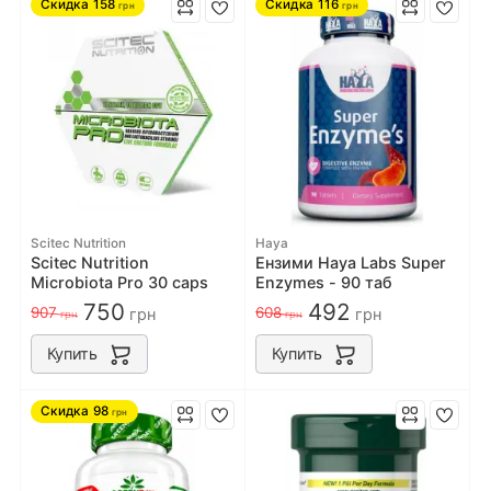
Скидка
158
Скидка
116
грн
грн
Scitec Nutrition
Haya
Scitec Nutrition
Ензими Haya Labs Super
Microbiota Pro 30 caps
Enzymes - 90 таб
750
492
907
608
грн
грн
грн
грн
Купить
Купить
Скидка
98
грн