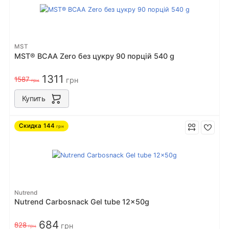
MST
MST® BCAA Zero без цукру 90 порцiй 540 g
1311
1587
грн
грн
Купить
Скидка
144
грн
Nutrend
Nutrend Carbosnack Gel tube 12x50g
684
828
грн
грн