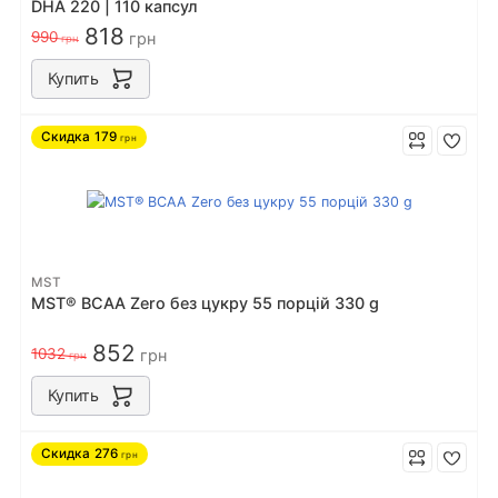
DHA 220 | 110 капсул
818
990
грн
грн
Купить
Скидка
179
грн
MST
MST® BCAA Zero без цукру 55 порцiй 330 g
852
1032
грн
грн
Купить
Скидка
276
грн