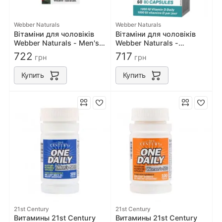
Webber Naturals
Webber Naturals
Вітаміни для чоловіків
Вітаміни для чоловіків
Webber Naturals - Men's
Webber Naturals -
50+ Most Complete Multi
Multsure for men 50+ 80
722
717
грн
грн
90 капс
капс
Купить
Купить
21st Century
21st Century
Витамины 21st Century
Витамины 21st Century