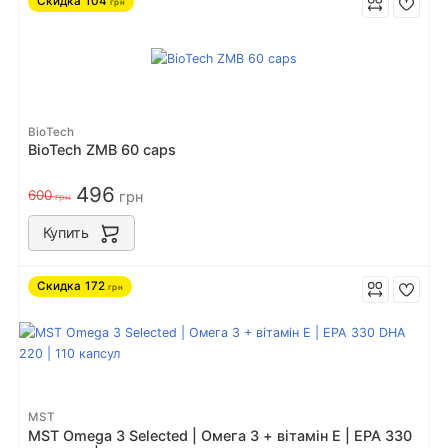
Скидка
104
грн
BioTech
BioTech ZMB 60 caps
496
600
грн
грн
Купить
Скидка
172
грн
MST
MST Omega 3 Selected | Омега 3 + вітамін Е | EPA 330