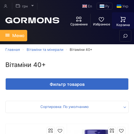
En
Ру
Укр
грн
Сравнение
Избранное
Корзина
Меню
Главная
Вітаміни та мінерали
Вітаміни 40+
Вітаміни 40+
Фильтр товаров
Сортировка: По умолчанию