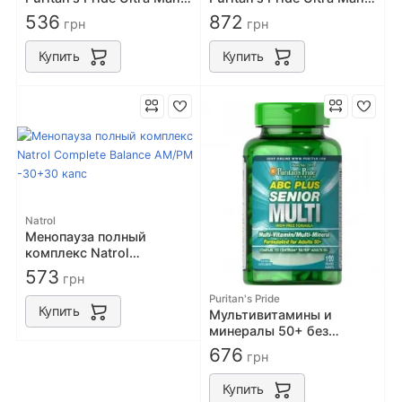
50 Plus 60 Caplets
50 Plus daily multi 120
536
872
грн
грн
caps
Купить
Купить
Natrol
Менопауза полный
комплекс Natrol
Complete Balance AM/PM
573
грн
-30+30 капс
Puritan's Pride
Купить
Мультивитамины и
минералы 50+ без
железа ABC PLUS Senior
676
грн
Multivitamin 120tabs
Купить