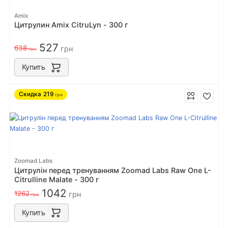
Amix
Цитрулин Amix CitruLyn - 300 г
527
638
грн
грн
Купить
Скидка
219
грн
Zoomad Labs
Цитрулін перед тренуванням Zoomad Labs Raw One L-
Citrulline Malate - 300 г
1042
1262
грн
грн
Купить