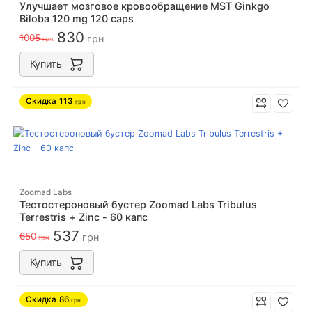
Улучшает мозговое кровообращение MST Ginkgo
Biloba 120 mg 120 caps
830
1005
грн
грн
Купить
Скидка
113
грн
Zoomad Labs
Тестостероновый бустер Zoomad Labs Tribulus
Terrestris + Zinc - 60 капс
537
650
грн
грн
Купить
Скидка
86
грн