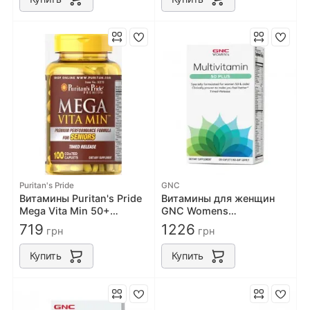
Puritan's Pride
GNC
Витамины Puritan's Pride
Витамины для женщин
Mega Vita Min 50+
GNC Womens
100caps
Multivitamin 50 plus 120
719
1226
грн
грн
caps
Купить
Купить