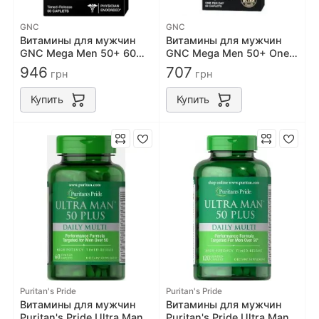
GNC
GNC
Витамины для мужчин
Витамины для мужчин
GNC Mega Men 50+ 60
GNC Mega Men 50+ One
caps
Daily 60caps
946
707
грн
грн
Купить
Купить
Puritan's Pride
Puritan's Pride
Витамины для мужчин
Витамины для мужчин
Puritan's Pride Ultra Man™
Puritan's Pride Ultra Man