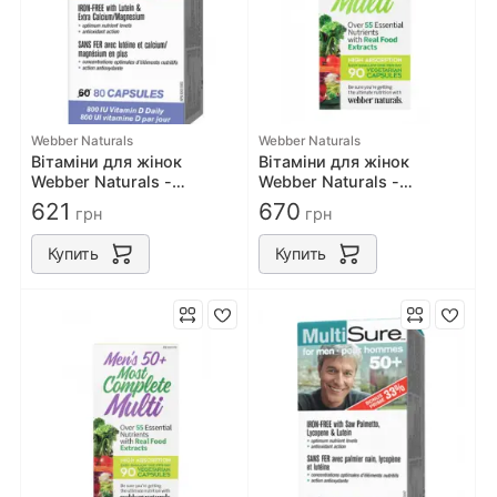
Webber Naturals
Webber Naturals
Вітаміни для жінок
Вітаміни для жінок
Webber Naturals -
Webber Naturals -
Multsure for women 50+
Women's 50+ Most
621
670
грн
грн
80 капс
Complete Multi 90 капс
Купить
Купить