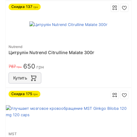
Скидка
137
грн
Nutrend
Цитрулін Nutrend Citrulline Malate 300г
650
787
грн
грн
Купить
Скидка
175
грн
MST