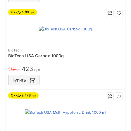
Скидка
89
грн
BioTech
BioTech USA Carbox 1000g
423
512
грн
грн
Купить
Скидка
178
грн