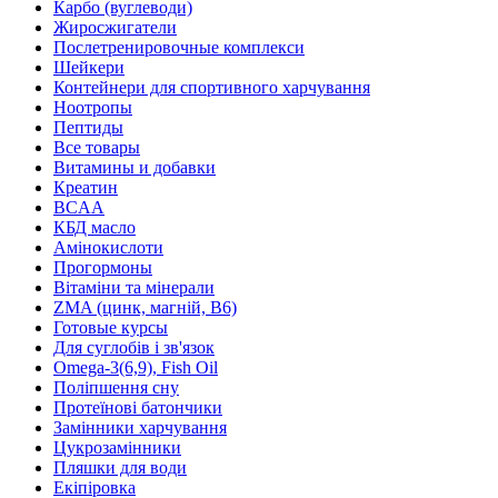
Карбо (вуглеводи)
Жиросжигатели
Послетренировочные комплекси
Шейкери
Контейнери для спортивного харчування
Ноотропы
Пептиды
Все товары
Витамины и добавки
Креатин
BCAA
КБД масло
Амінокислоти
Прогормоны
Вітаміни та мінерали
ZMA (цинк, магній, В6)
Готовые курсы
Для суглобів і зв'язок
Omega-3(6,9), Fish Oil
Поліпшення сну
Протеїнові батончики
Замінники харчування
Цукрозамінники
Пляшки для води
Екіпіровка