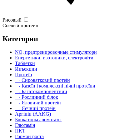
Рисовый
Соевый протеин
Категории
NO, предтренировочные стимулятори
Енергетики, изотоники, електроліти
Таблетки
Инъекции
Протеїн
- Сироватковий протеїн
- Казеїн і комплексні нічні протеїни
- Багатокомпонентний
- Рослинний білок
- Яловичий протеїн
- Яєчний протеїн
Аргінін (AAKG)
Блокаторы ароматазы
Глютамін
ПКТ
Гормон роста