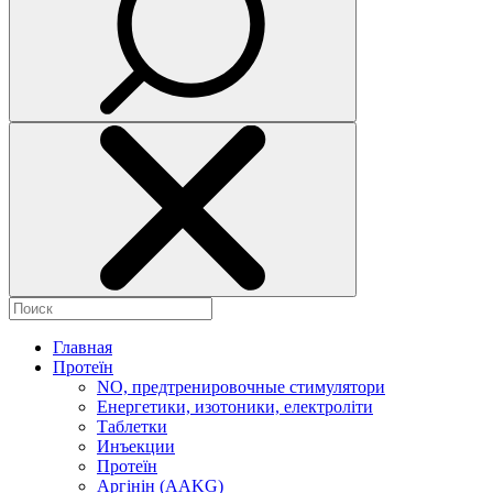
Главная
Протеїн
NO, предтренировочные стимулятори
Енергетики, изотоники, електроліти
Таблетки
Инъекции
Протеїн
Аргінін (AAKG)