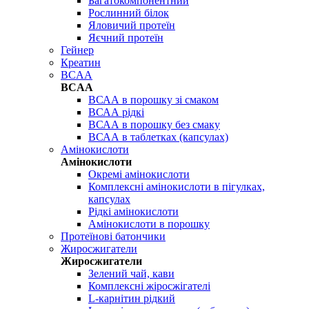
Багатокомпонентний
Рослинний білок
Яловичий протеїн
Яєчний протеїн
Гейнер
Креатин
BCAA
BCAA
ВСАА в порошку зі смаком
ВСАА рідкі
ВСАА в порошку без смаку
ВСАА в таблетках (капсулах)
Амінокислоти
Амінокислоти
Окремі амінокислоти
Комплексні амінокислоти в пігулках,
капсулах
Рідкі амінокислоти
Амінокислоти в порошку
Протеїнові батончики
Жиросжигатели
Жиросжигатели
Зелений чай, кави
Комплексні жіросжігателі
L-карнітин рідкий