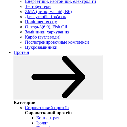
Енергетики, изотоники, електроліти
Тестобустери
ZMA (цинк, магній, В6)
Для суглобів і зв'язок
Поліпшення сну
Omega-3(6,9), Fish Oil
Замінники харчування
Карбо (вуглеводи)
Послетренировочные комплекси
Цукрозамінники
Протеїн
Категории
Сироватковий протеїн
Сироватковий протеїн
Концентрат
Ізолят