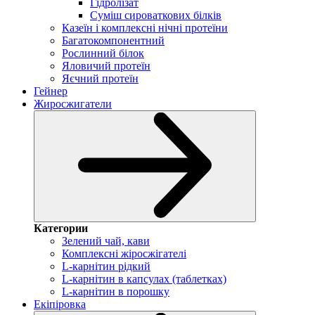
Гідролізат
Суміш сироваткових білків
Казеїн і комплексні нічні протеїни
Багатокомпонентний
Рослинний білок
Яловичий протеїн
Яєчний протеїн
Гейнер
Жиросжигатели
Категории
Зелений чай, кави
Комплексні жіросжігателі
L-карнітин рідкий
L-карнітин в капсулах (таблетках)
L-карнітин в порошку
Екіпіровка