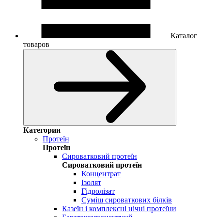
Каталог
товаров
Категории
Протеїн
Протеїн
Сироватковий протеїн
Сироватковий протеїн
Концентрат
Ізолят
Гідролізат
Суміш сироваткових білків
Казеїн і комплексні нічні протеїни