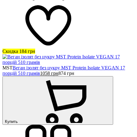
Скидка
184
грн
MST
Веган ізолят без цукру MST Protein Isolate VEGAN 17
порцій 510 грамів
1058
грн
874
грн
Купить