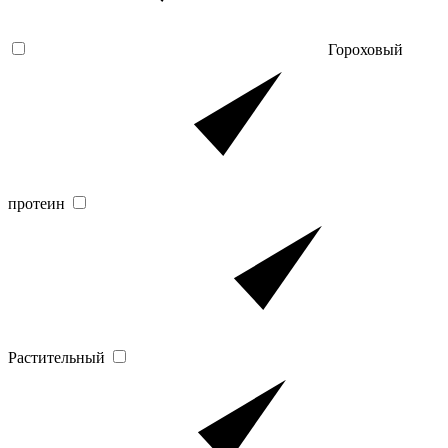
Гороховый
протеин
Растительный