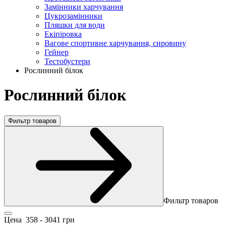
Замінники харчування
Цукрозамінники
Пляшки для води
Екіпіровка
Вагове спортивне харчування, сировину
Гейнер
Тестобустери
Рослинний білок
Рослинний білок
Фильтр товаров
Фильтр товаров
Цена
358
-
3041
грн