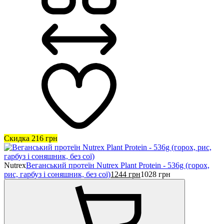
Скидка
216
грн
Nutrex
Веганський протеїн Nutrex Plant Protein - 536g (горох,
рис, гарбуз і соняшник, без сої)
1244
грн
1028
грн