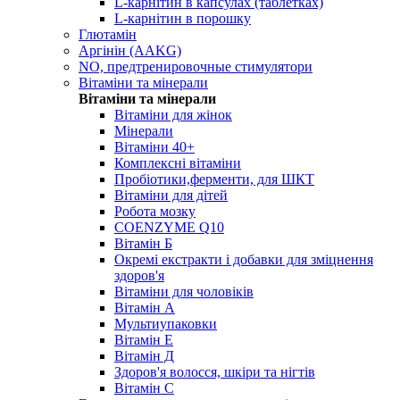
L-карнітин в капсулах (таблетках)
L-карнітин в порошку
Глютамін
Аргінін (AAKG)
NO, предтренировочные стимулятори
Вітаміни та мінерали
Вітаміни та мінерали
Вітаміни для жінок
Мінерали
Вітаміни 40+
Комплексні вітаміни
Пробіотики,ферменти, для ШКТ
Вітаміни для дітей
Робота мозку
COENZYME Q10
Вітамін Б
Окремі екстракти і добавки для зміцнення
здоров'я
Вітаміни для чоловіків
Вітамін А
Мультиупаковки
Вітамін Е
Вітамін Д
Здоров'я волосся, шкіри та нігтів
Вітамін С