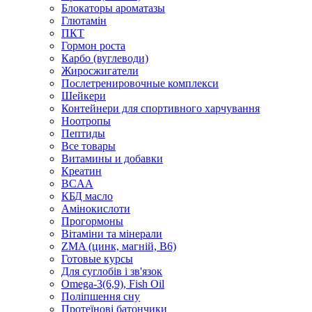
Блокаторы ароматазы
Глютамін
ПКТ
Гормон роста
Карбо (вуглеводи)
Жиросжигатели
Послетренировочные комплекси
Шейкери
Контейнери для спортивного харчування
Ноотропы
Пептиды
Все товары
Витамины и добавки
Креатин
BCAA
КБД масло
Амінокислоти
Прогормоны
Вітаміни та мінерали
ZMA (цинк, магній, В6)
Готовые курсы
Для суглобів і зв'язок
Omega-3(6,9), Fish Oil
Поліпшення сну
Протеїнові батончики