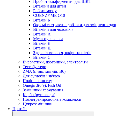
Пробіотики,ферменти, для ШКТ
Вітаміни для дітей
Робота мозку
COENZYME Q10
Вітамін Б
Окремі екстракти і добавки для зміцнення здо
Вітаміни для чоловіків
Вітамін А
Мультиупаковки
Вітамін Е
Вітамін Д
Здоров'я волосся, шкіри та нігтів
Вітамін С
Енергетики, изотоники, електроліти
Тестобустери
ZMA (цинк, магній, В6)
Для суглобів і зв'язок
Поліпшення сну
Omega-3(6,9), Fish Oil
Замінники харчування
Карбо (вуглеводи)
Послетренировочные комплекси
Цукрозамінники
Протеїн