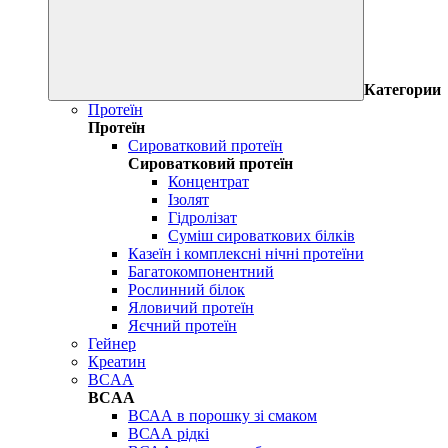
Категории
Протеїн
Протеїн
Сироватковий протеїн
Сироватковий протеїн
Концентрат
Ізолят
Гідролізат
Суміш сироваткових білків
Казеїн і комплексні нічні протеїни
Багатокомпонентний
Рослинний білок
Яловичий протеїн
Яєчний протеїн
Гейнер
Креатин
BCAA
BCAA
ВСАА в порошку зі смаком
ВСАА рідкі