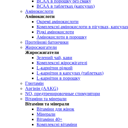
ВСАА в порошку без смаку
ВСАА в таблетках (капсулах)
Амінокислоти
Амінокислоти
Окремі амінокислоти
Комплексні амінокислоти в пігулках, капсула
Рідкі амінокислоти
Амінокислоти в порошку
Протеїнові батончики
Жиросжигатели
Жиросжигатели
Зелений чай, кави
Комплексні жіросжігателі
L-карнітин рідкий
L-карнітин в капсулах (таблетках)
L-карнітин в порошку
Глютамін
Аргінін (AAKG)
NO, предтренировочные стимулятори
Вітаміни та мінерали
Вітаміни та мінерали
Вітаміни для жінок
Мінерали
Вітаміни 40+
Комплексні вітаміни