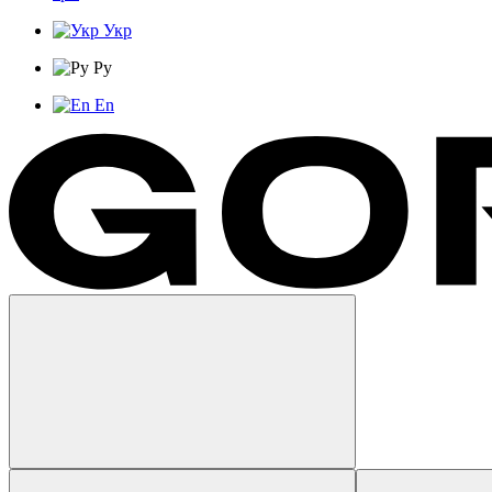
Укр
Ру
En