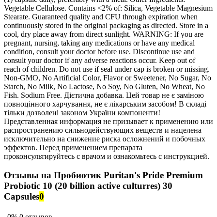
Vegetable Cellulose. Contains <2% of: Silica, Vegetable Magnesium
Stearate. Guaranteed quality and CFU through expiration when
continuously stored in the original packaging as directed. Store in a
cool, dry place away from direct sunlight. WARNING: If you are
pregnant, nursing, taking any medications or have any medical
condition, consult your doctor before use. Discontinue use and
consult your doctor if any adverse reactions occur. Keep out of
reach of children. Do not use if seal under cap is broken or missing.
Non-GMO, No Artificial Color, Flavor or Sweetener, No Sugar, No
Starch, No Milk, No Lactose, No Soy, No Gluten, No Wheat, No
Fish. Sodium Free. Дієтична добавка. Цей товар не є заміною
повноцінного харчування, не є лікарським засобом! В складі
тільки дозволені законом України компоненти!
Представленная информация не призывает к применению или
распространению сильнодействующих веществ и нацелена
исключительно на снижение риска осложнений и побочных
эффектов. Перед применением препарата
проконсультируйтесь с врачом и ознакомьтесь с инструкцией.
Отзывы на Пробиотик Puritan's Pride Premium
Probiotic 10 (20 billion active culturres) 30
Capsules
0
0%
0 отзывов