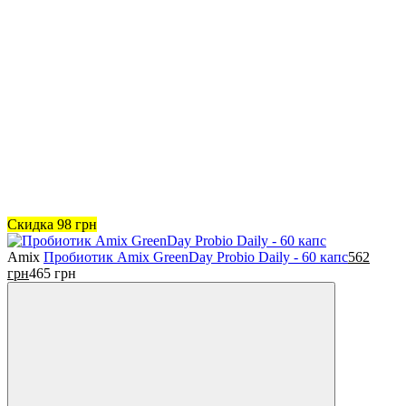
Скидка
98
грн
Amix
Пробиотик Amix GreenDay Probio Daily - 60 капс
562
грн
465
грн