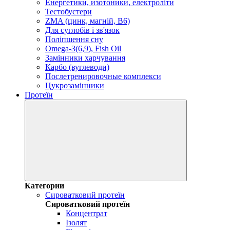
Енергетики, изотоники, електроліти
Тестобустери
ZMA (цинк, магній, В6)
Для суглобів і зв'язок
Поліпшення сну
Omega-3(6,9), Fish Oil
Замінники харчування
Карбо (вуглеводи)
Послетренировочные комплекси
Цукрозамінники
Протеїн
Категории
Сироватковий протеїн
Сироватковий протеїн
Концентрат
Ізолят