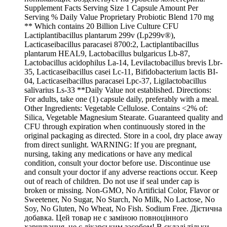
Supplement Facts Serving Size 1 Capsule Amount Per
Serving % Daily Value Proprietary Probiotic Blend 170 mg
** Which contains 20 Billion Live Culture CFU
Lactiplantibacillus plantarum 299v (Lp299v®),
Lacticaseibacillus paracasei 8700:2, Lactiplantibacillus
plantarum HEAL9, Lactobacillus bulgaricus Lb-87,
Lactobacillus acidophilus La-14, Levilactobacillus brevis Lbr-
35, Lacticaseibacillus casei Lc-11, Bifidobacterium lactis BI-
04, Lacticaseibacillus paracasei Lpc-37, Ligilactobacillus
salivarius Ls-33 **Daily Value not established. Directions:
For adults, take one (1) capsule daily, preferably with a meal.
Other Ingredients: Vegetable Cellulose. Contains <2% of:
Silica, Vegetable Magnesium Stearate. Guaranteed quality and
CFU through expiration when continuously stored in the
original packaging as directed. Store in a cool, dry place away
from direct sunlight. WARNING: If you are pregnant,
nursing, taking any medications or have any medical
condition, consult your doctor before use. Discontinue use
and consult your doctor if any adverse reactions occur. Keep
out of reach of children. Do not use if seal under cap is
broken or missing. Non-GMO, No Artificial Color, Flavor or
Sweetener, No Sugar, No Starch, No Milk, No Lactose, No
Soy, No Gluten, No Wheat, No Fish. Sodium Free. Дієтична
добавка. Цей товар не є заміною повноцінного
харчування, не є лікарським засобом! В складі тільки