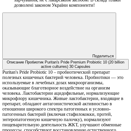
дозволені законом України компоненти!
Поделиться
Описание Пробиотик Puritan's Pride Premium Probiotic 10 (20 billion
active culturres) 30 Capsules
Puritan's Pride Probiotic 10 – пробиотический препарат
полезных кишечных бактерий человека. Пробиотики — это
используемые в лечебных дозах микроорганизмы,
оказывающие благотворное воздействие на организм
человека. Лактобактерии ацидофильные, нормализующие
микрофлору кишечника. Живые лактобактерии, входящие в
препарат, обладают антагонистической активностью в
отношении широкого спектра патогенных и условно-
патогенных бактерий (включая стафилококки, протей,
энтеропатогенную кишечную палочку), нормализуют
пищеварительную деятельность ЖКТ, улучшают обменные
процессы, способствуют восстановлению естественного