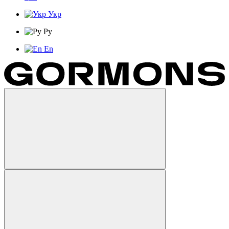
Укр
Ру
En