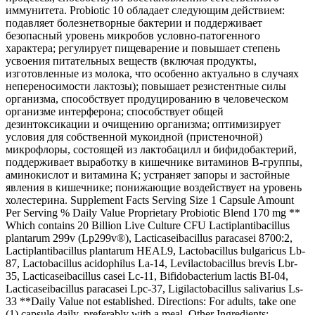
иммунитета. Probiotic 10 обладает следующим действием:
подавляет болезнетворные бактерии и поддерживает
безопасный уровень микробов условно-патогенного
характера; регулирует пищеварение и повышает степень
усвоения питательных веществ (включая продукты,
изготовленные из молока, что особенно актуально в случаях
непереносимости лактозы); повышает резистентные силы
организма, способствует продуцированию в человеческом
организме интерферона; способствует общей
дезинтоксикации и очищению организма; оптимизирует
условия для собственной мукоидной (пристеночной)
микрофлоры, состоящей из лактобацилл и бифидобактерий,
поддерживает выработку в кишечнике витаминов В-группы,
аминокислот и витамина К; устраняет запоры и застойные
явления в кишечнике; понижающие воздействует на уровень
холестерина. Supplement Facts Serving Size 1 Capsule Amount
Per Serving % Daily Value Proprietary Probiotic Blend 170 mg **
Which contains 20 Billion Live Culture CFU Lactiplantibacillus
plantarum 299v (Lp299v®), Lacticaseibacillus paracasei 8700:2,
Lactiplantibacillus plantarum HEAL9, Lactobacillus bulgaricus Lb-
87, Lactobacillus acidophilus La-14, Levilactobacillus brevis Lbr-
35, Lacticaseibacillus casei Lc-11, Bifidobacterium lactis BI-04,
Lacticaseibacillus paracasei Lpc-37, Ligilactobacillus salivarius Ls-
33 **Daily Value not established. Directions: For adults, take one
(1) capsule daily, preferably with a meal. Other Ingredients: