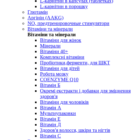
L-карнітин в капсулах (таблетках)
L-карнітин в порошку
Глютамін
Аргінін (AAKG)
NO, предтренировочные стимулятори
Вітаміни та мінерали
Вітаміни та мінерали
Вітаміни для жінок
Мінерали
Вітаміни 40+
Комплексні вітаміни
Пробіотики,ферменти, для ШКТ
Вітаміни для дітей
Робота мозку
COENZYME Q10
Вітамін Б
Окремі екстракти і добавки для зміцнення
здоров'я
Вітаміни для чоловіків
Вітамін А
Мультиупаковки
Вітамін Е
Вітамін Д
Здоров'я волосся, шкіри та нігтів
Вітамін С