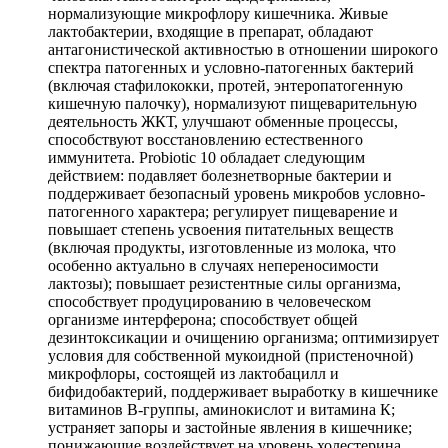
нормализующие микрофлору кишечника. Живые
лактобактерии, входящие в препарат, обладают
антагонистической активностью в отношении широкого
спектра патогенных и условно-патогенных бактерий
(включая стафилококки, протей, энтеропатогенную
кишечную палочку), нормализуют пищеварительную
деятельность ЖКТ, улучшают обменные процессы,
способствуют восстановлению естественного
иммунитета. Probiotic 10 обладает следующим
действием: подавляет болезнетворные бактерии и
поддерживает безопасный уровень микробов условно-
патогенного характера; регулирует пищеварение и
повышает степень усвоения питательных веществ
(включая продукты, изготовленные из молока, что
особенно актуально в случаях непереносимости
лактозы); повышает резистентные силы организма,
способствует продуцированию в человеческом
организме интерферона; способствует общей
дезинтоксикации и очищению организма; оптимизирует
условия для собственной мукоидной (пристеночной)
микрофлоры, состоящей из лактобацилл и
бифидобактерий, поддерживает выработку в кишечнике
витаминов В-группы, аминокислот и витамина К;
устраняет запоры и застойные явления в кишечнике;
понижающие воздействует на уровень холестерина.