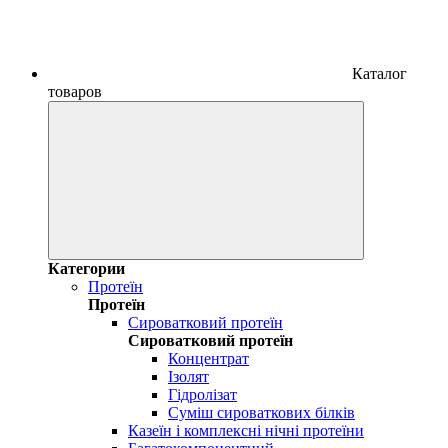
Каталог
товаров
Категории
Протеїн
Протеїн
Сироватковий протеїн
Сироватковий протеїн
Концентрат
Ізолят
Гідролізат
Суміш сироваткових білків
Казеїн і комплексні нічні протеїни