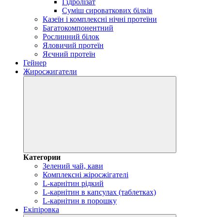
Гідролізат
Суміш сироваткових білків
Казеїн і комплексні нічні протеїни
Багатокомпонентний
Рослинний білок
Яловичий протеїн
Яєчний протеїн
Гейнер
Жиросжигатели
Категории
Зелений чай, кави
Комплексні жіросжігателі
L-карнітин рідкий
L-карнітин в капсулах (таблетках)
L-карнітин в порошку
Екіпіровка