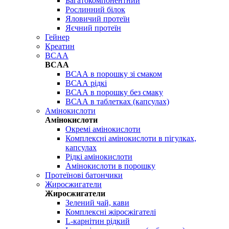
Багатокомпонентний
Рослинний білок
Яловичий протеїн
Яєчний протеїн
Гейнер
Креатин
BCAA
BCAA
ВСАА в порошку зі смаком
ВСАА рідкі
ВСАА в порошку без смаку
ВСАА в таблетках (капсулах)
Амінокислоти
Амінокислоти
Окремі амінокислоти
Комплексні амінокислоти в пігулках,
капсулах
Рідкі амінокислоти
Амінокислоти в порошку
Протеїнові батончики
Жиросжигатели
Жиросжигатели
Зелений чай, кави
Комплексні жіросжігателі
L-карнітин рідкий