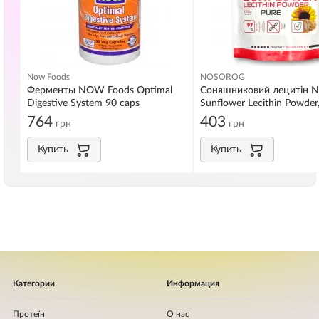
Now Foods
NOSOROG
Ферменты NOW Foods Optimal
Соняшниковий лецитін N
Digestive System 90 caps
Sunflower Lecithin Powder
грам
764
403
грн
грн
Купить
Купить
Категории
Информация
Протеїн
О нас