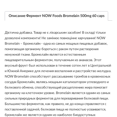
Описание Фермент NOW Foods Bromelain 500mg 60 caps
Дієтична добавка. Товар не є лікарським засобом! В складі тільки
дозволені компоненти! Не замінює повноцінне харчування! NOW
Bromelain – Бромелайн - одна из самых мощных пищевых добавок,
помогающая организму бороться с раком путем растворения
ненужной ткани. Бромелайн является естественным
пищеварительным ферментом, получаемым из ананасов. Этот
вкусный фрукт был использован в течение сотен лет в Центральной
и Южной Америке для лечения воспаления и расстройство желудка.
NOW Bromelain способствует рассасыванию тромбов в кровеносных
сосудах Бромелайн, являясь мощным катализатором углеводного и
белкового обмена, способствующий расщеплению жира помогает
организму на клеточном уровне. Bromelain является одним из самых
сильных природных ферментов для переваривания белковой пищи.
Большинство ферментов, как правило, не до конца справляются с
поставленной задачей, белковая пища не полностью усваивается,
бромелайн же является одним из наиболее биодоступных