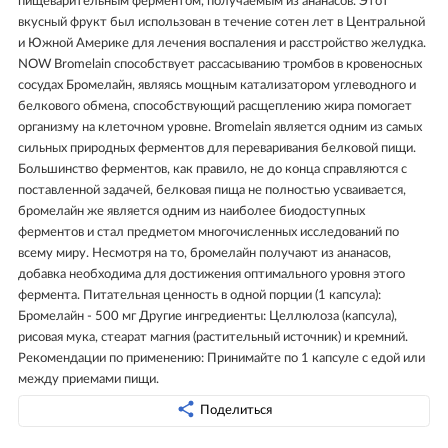
пищеварительным ферментом, получаемым из ананасов. Этот
вкусный фрукт был использован в течение сотен лет в Центральной
и Южной Америке для лечения воспаления и расстройство желудка.
NOW Bromelain способствует рассасыванию тромбов в кровеносных
сосудах Бромелайн, являясь мощным катализатором углеводного и
белкового обмена, способствующий расщеплению жира помогает
организму на клеточном уровне. Bromelain является одним из самых
сильных природных ферментов для переваривания белковой пищи.
Большинство ферментов, как правило, не до конца справляются с
поставленной задачей, белковая пища не полностью усваивается,
бромелайн же является одним из наиболее биодоступных
ферментов и стал предметом многочисленных исследований по
всему миру. Несмотря на то, бромелайн получают из ананасов,
добавка необходима для достижения оптимального уровня этого
фермента. Питательная ценность в одной порции (1 капсула):
Бромелайн - 500 мг Другие ингредиенты: Целлюлоза (капсула),
рисовая мука, стеарат магния (растительный источник) и кремний.
Рекомендации по применению: Принимайте по 1 капсуле с едой или
между приемами пищи.
Поделиться