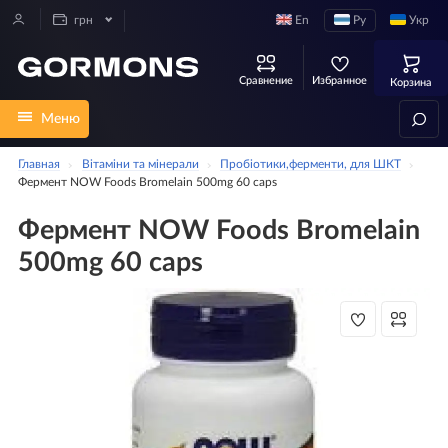
En
Ру
Укр
грн
Сравнение
Избранное
Корзина
Меню
Главная
Вітаміни та мінерали
Пробіотики,ферменти, для ШКТ
Фермент NOW Foods Bromelain 500mg 60 caps
Фермент NOW Foods Bromelain
500mg 60 caps