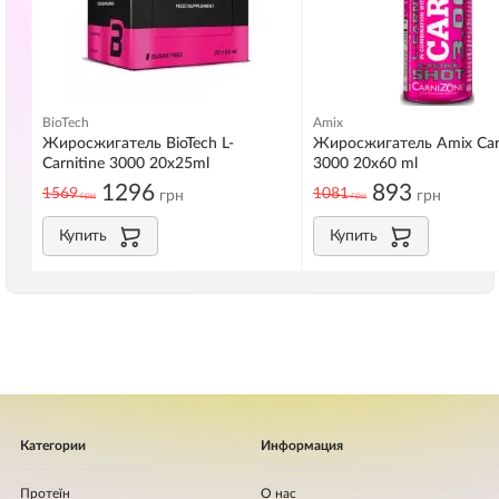
BioTech
Amix
Жиросжигатель BioTech L-
Жиросжигатель Amix Car
Carnitine 3000 20х25ml
3000 20x60 ml
1296
893
1569
1081
грн
грн
грн
грн
Купить
Купить
Категории
Информация
Протеїн
О нас