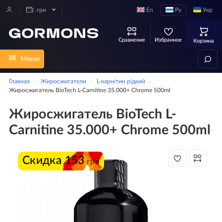
En
Ру
Укр
грн
Сравнение
Избранное
Корзина
Меню
Главная
Жиросжигатели
L-карнітин рідкий
Жиросжигатель BioTech L-Carnitine 35.000+ Chrome 500ml
Жиросжигатель BioTech L-
Carnitine 35.000+ Chrome 500ml
Скидка
153
грн