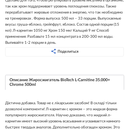
сделано для того, чтобы регулировать уровень инсулина в организме,
так как хром поддерживает уровень поглощения глюкозы. Также
перерабатывает жировые отложения в энергию, что так необходимо
на тренировках . Форма выпуска: 500 мл – 33 порции. Выпускаемые
вкусы: груша-яблоко, грейпфрут, яблоко. Состав одной порции (15
мл): Л-карнитин 1050 мг Хром 150 мкг Кальций 9 мг Способ
применения: Разбавьте 15 мл концентрата в 200-300 мл воды.
Выпивайте 1-2 порции в день.
Поделиться
Описание Жиросжигатель BioTech L-Carnitine 35.000+
Chrome 500ml
Дієтична добавка. Товар не є лікарським засобом! В складі тільки
дозволені компоненти! Л-карнитин с хромом – это жидкая форма
популярного жиросжигателя. Научно доказано, что жидкий л-
карнитин имеет высокий уровень всасывания и усваивается намного
быстрее твердых аналогов. Дополнительно обогащен хромом. Это