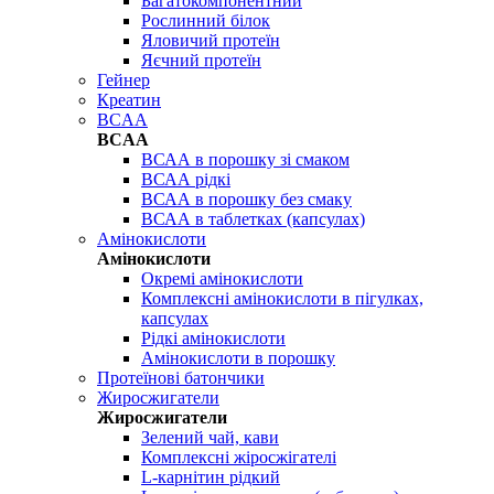
Багатокомпонентний
Рослинний білок
Яловичий протеїн
Яєчний протеїн
Гейнер
Креатин
BCAA
BCAA
ВСАА в порошку зі смаком
ВСАА рідкі
ВСАА в порошку без смаку
ВСАА в таблетках (капсулах)
Амінокислоти
Амінокислоти
Окремі амінокислоти
Комплексні амінокислоти в пігулках,
капсулах
Рідкі амінокислоти
Амінокислоти в порошку
Протеїнові батончики
Жиросжигатели
Жиросжигатели
Зелений чай, кави
Комплексні жіросжігателі
L-карнітин рідкий