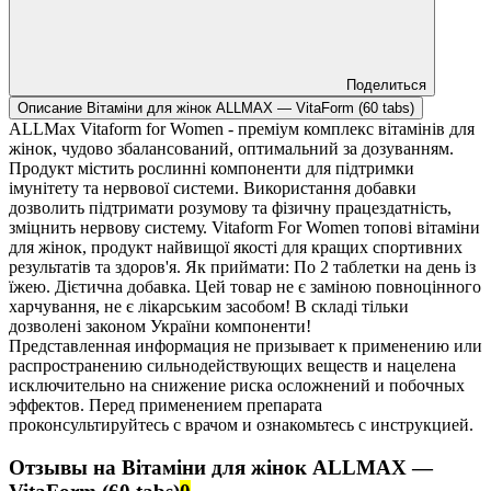
Поделиться
Описание Вітаміни для жінок ALLMAX — VitaForm (60 tabs)
ALLMax​ Vitaform for Women - преміум комплекс вітамінів для
жінок, чудово збалансований, оптимальний за дозуванням.
Продукт містить рослинні компоненти для підтримки
імунітету та нервової системи. Використання добавки
дозволить підтримати розумову та фізичну працездатність,
зміцнить нервову систему. Vitaform For Women топові вітаміни
для жінок, продукт найвищої якості для кращих спортивних
результатів та здоров'я. Як приймати: По 2 таблетки на день із
їжею. Дієтична добавка. Цей товар не є заміною повноцінного
харчування, не є лікарським засобом! В складі тільки
дозволені законом України компоненти!
Представленная информация не призывает к применению или
распространению сильнодействующих веществ и нацелена
исключительно на снижение риска осложнений и побочных
эффектов. Перед применением препарата
проконсультируйтесь с врачом и ознакомьтесь с инструкцией.
Отзывы на Вітаміни для жінок ALLMAX —