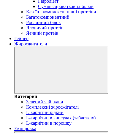
Гідролізат
Суміш сироваткових білків
Казеїн і комплексні нічні протеїни
Багатокомпонентний
Рослинний білок
Яловичий протеїн
Яєчний протеїн
Гейнер
Жиросжигатели
Категории
Зелений чай, кави
Комплексні жіросжігателі
L-карнітин рідкий
L-карнітин в капсулах (таблетках)
L-карнітин в порошку
Екіпіровка