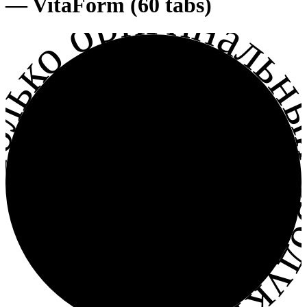
лько оригинальный прод
— VitaForm (60 tabs)