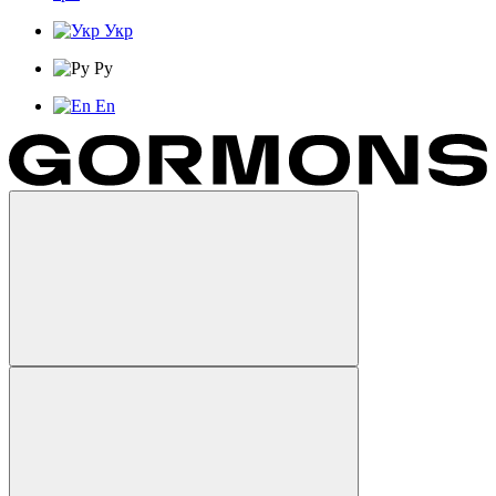
Укр
Ру
En