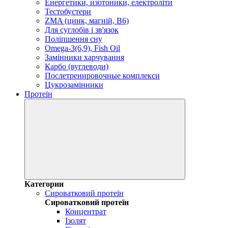
Енергетики, изотоники, електроліти
Тестобустери
ZMA (цинк, магній, В6)
Для суглобів і зв'язок
Поліпшення сну
Omega-3(6,9), Fish Oil
Замінники харчування
Карбо (вуглеводи)
Послетренировочные комплекси
Цукрозамінники
Протеїн
Категории
Сироватковий протеїн
Сироватковий протеїн
Концентрат
Ізолят