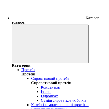
Каталог
товаров
Категории
Протеїн
Протеїн
Сироватковий протеїн
Сироватковий протеїн
Концентрат
Ізолят
Гідролізат
Суміш сироваткових білків
Казеїн і комплексні нічні протеїни