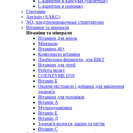
L-карнітин в капсулах (таблетках)
L-карнітин в порошку
Глютамін
Аргінін (AAKG)
NO, предтренировочные стимулятори
Вітаміни та мінерали
Вітаміни та мінерали
Вітаміни для жінок
Мінерали
Вітаміни 40+
Комплексні вітаміни
Пробіотики,ферменти, для ШКТ
Вітаміни для дітей
Робота мозку
COENZYME Q10
Вітамін Б
Окремі екстракти і добавки для зміцнення
здоров'я
Вітаміни для чоловіків
Вітамін А
Мультиупаковки
Вітамін Е
Вітамін Д
Здоров'я волосся, шкіри та нігтів
Вітамін С