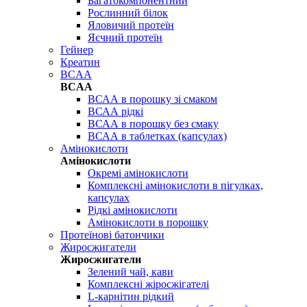
Багатокомпонентний
Рослинний білок
Яловичий протеїн
Яєчний протеїн
Гейнер
Креатин
BCAA
BCAA
ВСАА в порошку зі смаком
ВСАА рідкі
ВСАА в порошку без смаку
ВСАА в таблетках (капсулах)
Амінокислоти
Амінокислоти
Окремі амінокислоти
Комплексні амінокислоти в пігулках,
капсулах
Рідкі амінокислоти
Амінокислоти в порошку
Протеїнові батончики
Жиросжигатели
Жиросжигатели
Зелений чай, кави
Комплексні жіросжігателі
L-карнітин рідкий