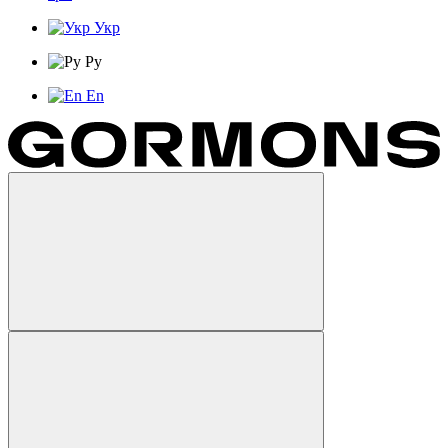
Укр
Ру
En