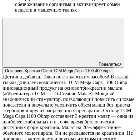
обезвоживание организма и активизирует обмен
веществ в мышечных тканях
Поделиться
Описание Креатин Olimp TCM Mega Caps 1100 400 caps
Дієтична добавка. Товар не є лікарським засобом! В складі
тільки дозволені компоненти! TCM Mega Caps 1100 Olimp —
инновационный продукт на основе три-креатин малата
(аббревиатура ТСМ — Tri-Creatine Malate). Мощный
анаболический стимулятор, позволяющий повысить силовые
показатели и визуально увеличить объем мышц без приема
стероидов и других запрещенных препаратов. Основу TCM
Mega Caps 1100 Olimp составляет 3-креатин малат — одна из
наиболее стабильных и в то же время биологически
доступных форм креатина. Малат на 20% эффективнее
обычного моногидрата. Он не распадается на креатинин. Не
приводит к метеоризму и другим симптоматическим