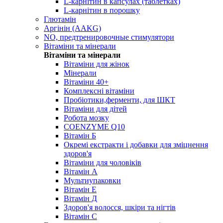
L-карнітин в капсулах (таблетках)
L-карнітин в порошку
Глютамін
Аргінін (AAKG)
NO, предтренировочные стимулятори
Вітаміни та мінерали
Вітаміни та мінерали
Вітаміни для жінок
Мінерали
Вітаміни 40+
Комплексні вітаміни
Пробіотики,ферменти, для ШКТ
Вітаміни для дітей
Робота мозку
COENZYME Q10
Вітамін Б
Окремі екстракти і добавки для зміцнення
здоров'я
Вітаміни для чоловіків
Вітамін А
Мультиупаковки
Вітамін Е
Вітамін Д
Здоров'я волосся, шкіри та нігтів
Вітамін С