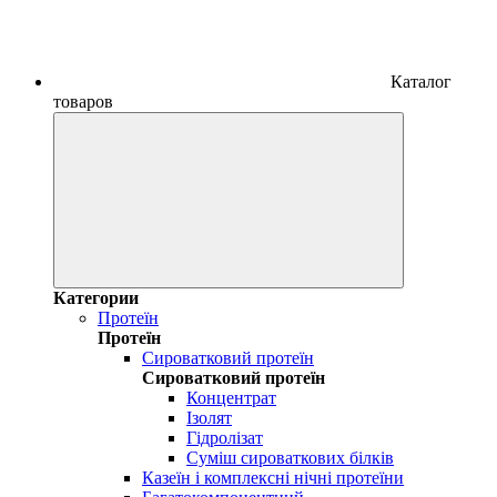
Каталог
товаров
Категории
Протеїн
Протеїн
Сироватковий протеїн
Сироватковий протеїн
Концентрат
Ізолят
Гідролізат
Суміш сироваткових білків
Казеїн і комплексні нічні протеїни