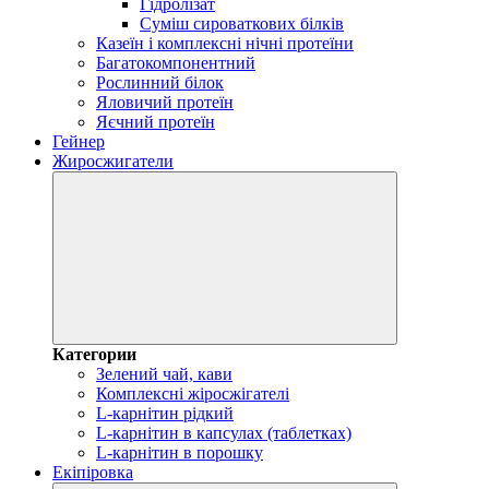
Гідролізат
Суміш сироваткових білків
Казеїн і комплексні нічні протеїни
Багатокомпонентний
Рослинний білок
Яловичий протеїн
Яєчний протеїн
Гейнер
Жиросжигатели
Категории
Зелений чай, кави
Комплексні жіросжігателі
L-карнітин рідкий
L-карнітин в капсулах (таблетках)
L-карнітин в порошку
Екіпіровка