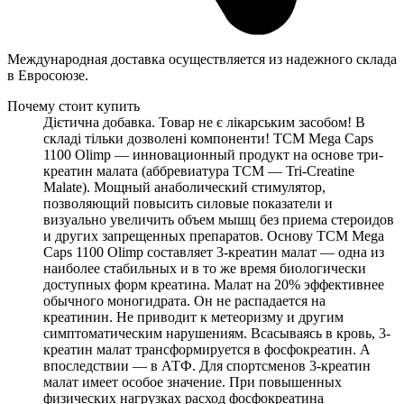
Международная доставка осуществляется из надежного склада
в Евросоюзе.
Почему стоит купить
Дієтична добавка. Товар не є лікарським засобом! В
складі тільки дозволені компоненти! TCM Mega Caps
1100 Olimp — инновационный продукт на основе три-
креатин малата (аббревиатура ТСМ — Tri-Creatine
Malate). Мощный анаболический стимулятор,
позволяющий повысить силовые показатели и
визуально увеличить объем мышц без приема стероидов
и других запрещенных препаратов. Основу TCM Mega
Caps 1100 Olimp составляет 3-креатин малат — одна из
наиболее стабильных и в то же время биологически
доступных форм креатина. Малат на 20% эффективнее
обычного моногидрата. Он не распадается на
креатинин. Не приводит к метеоризму и другим
симптоматическим нарушениям. Всасываясь в кровь, 3-
креатин малат трансформируется в фосфокреатин. А
впоследствии — в АТФ. Для спортсменов 3-креатин
малат имеет особое значение. При повышенных
физических нагрузках расход фосфокреатина