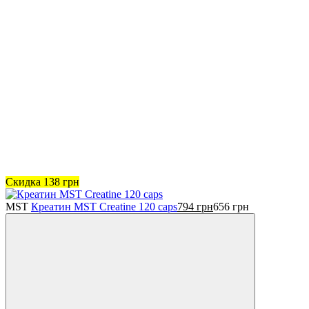
Скидка
138
грн
MST
Креатин MST Creatine 120 caps
794
грн
656
грн