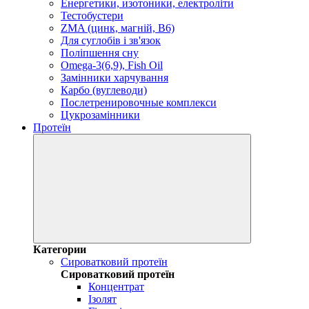
Енергетики, изотоники, електроліти
Тестобустери
ZMA (цинк, магній, В6)
Для суглобів і зв'язок
Поліпшення сну
Omega-3(6,9), Fish Oil
Замінники харчування
Карбо (вуглеводи)
Послетренировочные комплекси
Цукрозамінники
Протеїн
Категории
Сироватковий протеїн
Сироватковий протеїн
Концентрат
Ізолят