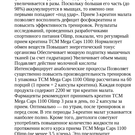
увеличивается в разы. Поскольку большая его часть (до
98%) аккумулируется в мышцах, то именно они
первыми попадают «под удар». Прием 3-креатин малата
позволяет восполнить дефицит фосфокреатина и
повысить эффективность тренировок. Результаты
исследований, проведенных разработчиками
спортивного питания Olimp, показали, что регулярный
прием креатина TCM Mega Caps 1100: Нормализует
обмен веществ Повышает энергетический тонус
организма Обеспечивает мощную подпитку мышечных
тканей (за счет гидратации) Увеличивает объем мышц
Подавляет действие молочной кислоты
Интенсифицирует анаболические процессы Позволяет
существенно повысить производительность тренировок
1 упаковка TCM Mega Caps 1100 Olimp рассчитана на 60
порций (1 прием = 2 капсулы креатина). Каждая порция
продукта содержит 2200 мг три креатин малата.
Фармацевты рекомендуют принимать креатин TCM
Mega Caps 1100 Olimp 3 раза в день, по 2 капсулы за
прием. Оптимально — по утрам, после тренировок и
перед сном. В эти периоды 3-креатин малат усваивается
наиболее полно. Кроме того, диетологи советуют
употреблять повышенное количество жидкости на
протяжении всего курса приема TCM Mega Caps 1100
Olimp (не менее 3,5 л/день). Это предотвратит