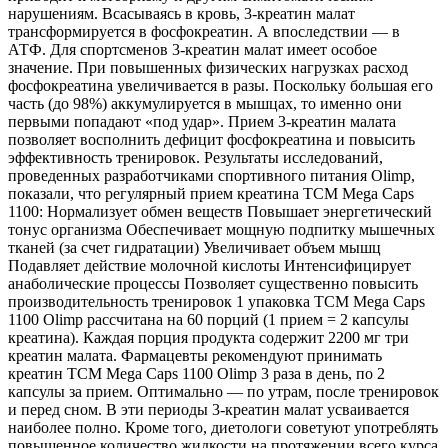
нарушениям. Всасываясь в кровь, 3-креатин малат
трансформируется в фосфокреатин. А впоследствии — в
АТФ. Для спортсменов 3-креатин малат имеет особое
значение. При повышенных физических нагрузках расход
фосфокреатина увеличивается в разы. Поскольку большая его
часть (до 98%) аккумулируется в мышцах, то именно они
первыми попадают «под удар». Прием 3-креатин малата
позволяет восполнить дефицит фосфокреатина и повысить
эффективность тренировок. Результаты исследований,
проведенных разработчиками спортивного питания Olimp,
показали, что регулярный прием креатина TCM Mega Caps
1100: Нормализует обмен веществ Повышает энергетический
тонус организма Обеспечивает мощную подпитку мышечных
тканей (за счет гидратации) Увеличивает объем мышц
Подавляет действие молочной кислоты Интенсифицирует
анаболические процессы Позволяет существенно повысить
производительность тренировок 1 упаковка TCM Mega Caps
1100 Olimp рассчитана на 60 порций (1 прием = 2 капсулы
креатина). Каждая порция продукта содержит 2200 мг три
креатин малата. Фармацевты рекомендуют принимать
креатин TCM Mega Caps 1100 Olimp 3 раза в день, по 2
капсулы за прием. Оптимально — по утрам, после тренировок
и перед сном. В эти периоды 3-креатин малат усваивается
наиболее полно. Кроме того, диетологи советуют употреблять
повышенное количество жидкости на протяжении всего курса