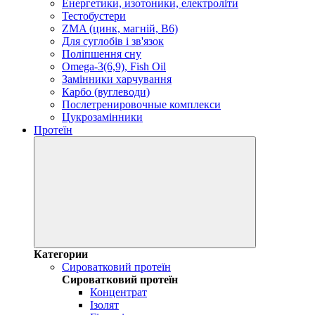
Енергетики, изотоники, електроліти
Тестобустери
ZMA (цинк, магній, В6)
Для суглобів і зв'язок
Поліпшення сну
Omega-3(6,9), Fish Oil
Замінники харчування
Карбо (вуглеводи)
Послетренировочные комплекси
Цукрозамінники
Протеїн
Категории
Сироватковий протеїн
Сироватковий протеїн
Концентрат
Ізолят