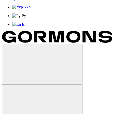
Укр
Ру
En