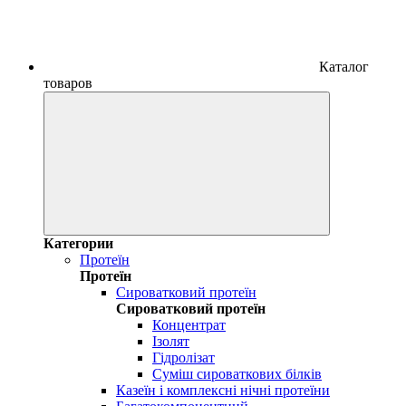
Каталог
товаров
Категории
Протеїн
Протеїн
Сироватковий протеїн
Сироватковий протеїн
Концентрат
Ізолят
Гідролізат
Суміш сироваткових білків
Казеїн і комплексні нічні протеїни