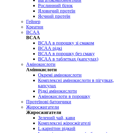
Багатокомпонентний
Рослинний білок
Яловичий протеїн
Яєчний протеїн
Гейнер
Креатин
BCAA
BCAA
ВСАА в порошку зі смаком
ВСАА рідкі
ВСАА в порошку без смаку
ВСАА в таблетках (капсулах)
Амінокислоти
Амінокислоти
Окремі амінокислоти
Комплексні амінокислоти в пігулках,
капсулах
Рідкі амінокислоти
Амінокислоти в порошку
Протеїнові батончики
Жиросжигатели
Жиросжигатели
Зелений чай, кави
Комплексні жіросжігателі
L-карнітин рідкий