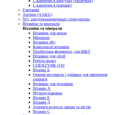
L-карнітин в капсулах (таблетках)
L-карнітин в порошку
Глютамін
Аргінін (AAKG)
NO, предтренировочные стимулятори
Вітаміни та мінерали
Вітаміни та мінерали
Вітаміни для жінок
Мінерали
Вітаміни 40+
Комплексні вітаміни
Пробіотики,ферменти, для ШКТ
Вітаміни для дітей
Робота мозку
COENZYME Q10
Вітамін Б
Окремі екстракти і добавки для зміцнення
здоров'я
Вітаміни для чоловіків
Вітамін А
Мультиупаковки
Вітамін Е
Вітамін Д
Здоров'я волосся, шкіри та нігтів
Вітамін С