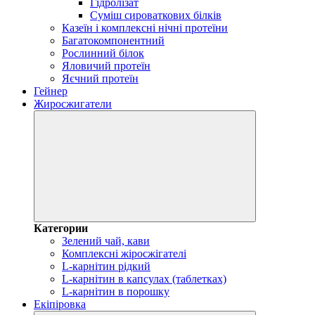
Гідролізат
Суміш сироваткових білків
Казеїн і комплексні нічні протеїни
Багатокомпонентний
Рослинний білок
Яловичий протеїн
Яєчний протеїн
Гейнер
Жиросжигатели
Категории
Зелений чай, кави
Комплексні жіросжігателі
L-карнітин рідкий
L-карнітин в капсулах (таблетках)
L-карнітин в порошку
Екіпіровка