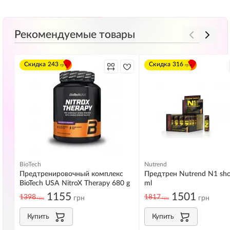
Рекомендуемые товары
Скидка
243
Скидка
316
грн
грн
BioTech
Nutrend
Предтренировочный комплекс
Предтрен Nutrend N1 sho
BioTech USA NitroX Therapy 680 g
ml
1155
1501
1398
1817
грн
грн
грн
грн
Купить
Купить