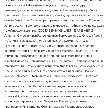
течение нескольких часов после. Нет ничего лучше Insane Veinz на
рынке и Insane Labz сумели поднять планку для всех других
компаний, чтобы попытаться их догнать. Insane Veinz могут быть
смешаны с Психотическими или любыми другими стимуляторами на
основе Вашего любимого предтренеровочного комплекса. Если вы
хотите ощутить лучшую накачку и кровоток, то Insane Veinz создали
такой продукт для вас. СОСТАВ INSANE LABS INSANE VEINZ
Агматин Сульфат - наиболее удачная форма донатора Оксида Азота
— Аргинина. Защищает головной мозг от ишемии, улучшает
настроение, расширяет сосуды и ускоряет кровоток. Обладает
жиросжигающим действием и является бустером анаболических
гормонов. Увеличивает время тренировки за счёт подавления
выработки молочной кислоты в мышцах. Бетаин - понижает уровень
гомоцистеина — токсичного вещества. Является защитником печени
и сердца, улучшает аппетит и способствует наращиванию сухой
мышечной массы. Повышает мышечную выносливость. Экстракт
свеклы - понижает кровяное давление, повышает выносливость и
ускоряет кровоток. Является антиоксидантом и источником
витаминов. Экстракт эстрагола - очищает кровь, избавляет от
головной боли и головокружения. Увеличивает выработку инсулина
и понижает уровень сахара. Эффекты: Более длительные
тренировки; Уменьшение боли в мышцах; Расширение сосудов и