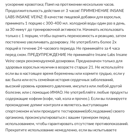
ускорение кровотока; Памп на протяжении нескольких часов.
Продолжительность действия от 3 часов! ПРИМЕНЕНИЕ INSANE
LABS INSANE VEINZ: В качестве пищевой добавки для взрослых,
принимать 1 порцию с 300-400 мл. холодной воды один раз в день,
за 30 минут до тренировочной активности. Начинать использовать
только с 1 порции, чтобы оценить переносимость и реакцию, затем
постепенно увеличивать дозировку. Не употреблять более 2х
порций в течение 24-часового периода. Не принимайте за 4 часа
перед сном. ПРЕДУПРЕЖДЕНИЕ Не принимайте Insane Labs Insane
Veinz сверх рекомендуемой дозировки. Предназначен только для
здоровых взрослых мужчин в возрасте старше 21. Не используйте
если вы в настоящее время беременны или кормите грудью, если у
вас была или есть семейная история сердечных заболеваний,
высокий уровень кровяного давления, инсульта или любой другой
болезни, или с помощью ИМАО. Не употребляйте любые продукты
содержащие кофеин (кофе, чай, кола и прочее.). Если вы планируете
прохождение допинг контроля и являетесь выступающим
спортсменом и/или проходите тестирование(обследование) своего
организма, проконсультироваться с вашим тренером перед
использованием, чтобы гарантировать отсутствие противопоказаний.
Прекратите использование немедленно, если вы испытываете