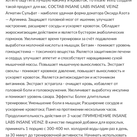
хотите ощутить лучшую накачку и кровоток, то Insane Veinz создали
такой продукт для вас. СОСТАВ INSANE LABS INSANE VEINZ
Агматин Сульфат - наиболее удачная форма донатора Оксида Азота
— Аргинина. Защищает головной мозг от ишемии, улучшает
настроение, расширяет сосуды и ускоряет кровоток. Обладает
жиросжигающим действием и является бустером анаболических
гормонов. Увеличивает время тренировки за счёт подавления
выработки молочной кислоты в мышцах. Бетаин - понижает уровень
гомоцистеина — токсичного вещества. Является защитником печени
и сердца, улучшает аппетит и способствует наращиванию сухой
мышечной массы. Повышает мышечную выносливость. Экстракт
свеклы - понижает кровяное давление, повышает выносливость и
ускоряет кровоток. Является антиоксидантом и источником
витаминов. Экстракт эстрагола - очищает кровь, избавляет от
головной боли и головокружения. Увеличивает выработку инсулина
и понижает уровень сахара. Эффекты: Более длительные
тренировки; Уменьшение боли в мышцах; Расширение сосудов и
ускорение кровотока; Памп на протяжении нескольких часов.
Продолжительность действия от 3 часов! ПРИМЕНЕНИЕ INSANE
LABS INSANE VEINZ: В качестве пищевой добавки для взрослых,
принимать 1 порцию с 300-400 мл. холодной воды один раз в день,
за 30 минут до тренировочной активности. Начинать использовать