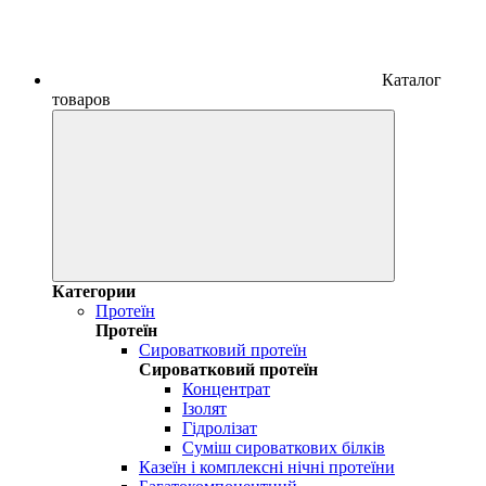
Каталог
товаров
Категории
Протеїн
Протеїн
Сироватковий протеїн
Сироватковий протеїн
Концентрат
Ізолят
Гідролізат
Суміш сироваткових білків
Казеїн і комплексні нічні протеїни