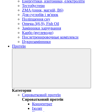
Енергетики, изотоники, електроліти
Тестобустери
ZMA (цинк, магній, В6)
Для суглобів і зв'язок
Поліпшення сну
Omega-3(6,9), Fish Oil
Замінники харчування
Карбо (вуглеводи)
Послетренировочные комплекси
Цукрозамінники
Протеїн
Категории
Сироватковий протеїн
Сироватковий протеїн
Концентрат
Ізолят