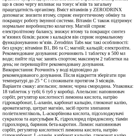
що в свою чергу впливає на тонус м′язів та загальну
працездатність організму. Вміст вітамінів у ZERODRINX
допомагає знизити втому, сприяє енергетичному обміну та
покращує роботу імунної системи. Вітамін С також підтримує
нормальне виробництво колагену. Магній сприяє
електролітному балансу, знижує втому та покращує синтез
м’язових білків; разом з кальцієм він сприяє нормальному
функціонуванню м’язів. Zerodrinx Tabs має такі особливості:
без цукру; вітаміни B1, B6 та C; магній; кальцій; електроліти.
Рекомендоване дозування: розчиняють 1 таблетку в 500 мл
води; пийте під час занять спортом; максимум 2 таблетки на
день; не перевищуйте рекомендовану дозування.
Використання: Розчиніть у воді відповідно до
рекомендованого дозування. Після відкриття зберігати при
температурі до 25 ° C і споживати протягом 3 місяців.
Варіанти смаку: апельсин; лимон; чорна смородина. Упаковка:
18 таблеток у тубі; 6 туб у коробці. Апельсин: наповнювач
сорбіт, регулятор кислотності лимонна кислота, натрію
гідрокарбонат, L-аланін, карбонат кальцію, глюконат калію,
ароматизатор, цитрат магнію, засіб проти злипання
поліетиленгліколь, L-аскорбінова кислота, підсолоджувачі
сукралоза та ацесульфам К, гідрохлорид піридоксину, тіамін
гідрохлорид, барвник бета-каротин. Лимон: наповнювач
сорбіт, регулятор кислотності лимонна кислота, натрію
гідрокарбонат, L-аланін, карбонат кальцію, глюконат калію,