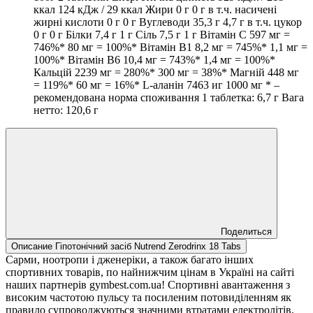
ккал 124 кДж / 29 ккал Жири 0 г 0 г в т.ч. насичені
жирні кислоти 0 г 0 г Вуглеводи 35,3 г 4,7 г в т.ч. цукор
0 г 0 г Білки 7,4 г 1 г Сіль 7,5 г 1 г Вітамін C 597 мг =
746%* 80 мг = 100%* Вітамін B1 8,2 мг = 745%* 1,1 мг =
100%* Вітамін B6 10,4 мг = 743%* 1,4 мг = 100%*
Кальцій 2239 мг = 280%* 300 мг = 38%* Магній 448 мг
= 119%* 60 мг = 16%* L-аланін 7463 иг 1000 мг * –
рекомендована норма споживання 1 таблетка: 6,7 г Вага
нетто: 120,6 г
Поделиться
Описание Гіпотонічний засіб Nutrend Zerodrinx 18 Tabs
Сарми, ноотропи і дженеріки, а також багато інших
спортивних товарів, по найнижчим цінам в Україні на сайті
наших партнерів gymbest.com.ua! Спортивні авантаження з
високим частотою пульсу та посиленим потовиділенням як
правило супроводжуються значними втратами електролітів,