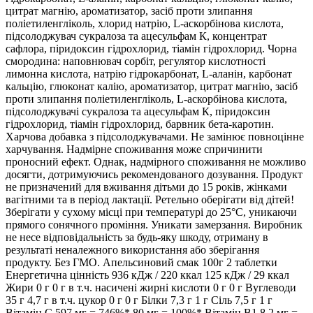
цитрат магнію, ароматизатор, засіб проти злипання
поліетиленгліколь, хлорид натрію, L-аскорбінова кислота,
підсолоджувач сукралоза та ацесульфам К, концентрат
сафлора, піридоксин гідрохлорид, тіамін гідрохлорид. Чорна
смородина: наповнювач сорбіт, регулятор кислотності
лимонна кислота, натрію гідрокарбонат, L-аланін, карбонат
кальцію, глюконат калію, ароматизатор, цитрат магнію, засіб
проти злипання поліетиленгліколь, L-аскорбінова кислота,
підсолоджувачі сукралоза та ацесульфам К, піридоксин
гідрохлорид, тіамін гідрохлорид, барвник бета-каротин.
Харчова добавка з підсолоджувачами. Не замінює повноцінне
харчування. Надмірне споживання може спричинити
проносний ефект. Однак, надмірного споживання не можливо
досягти, дотримуючись рекомендованого дозування. Продукт
не призначений для вживання дітьми до 15 років, жінками
вагітними та в період лактації. Ретельно оберігати від дітей!
Зберігати у сухому місці при температурі до 25°C, уникаючи
прямого сонячного проміння. Уникати замерзання. Виробник
не несе відповідальність за будь-яку шкоду, отриману в
результаті неналежного використання або зберігання
продукту. Без ГМО. Апельсиновий смак 100г 2 таблетки
Енергетична цінність 936 кДж / 220 ккал 125 кДж / 29 ккал
Жири 0 г 0 г в т.ч. насичені жирні кислоти 0 г 0 г Вуглеводи
35 г 4,7 г в т.ч. цукор 0 г 0 г Білки 7,3 г 1 г Сіль 7,5 г 1 г
Вітамін C 597 мг = 746%* 80 мг = 100%* Вітамін B1 8,2 мг =