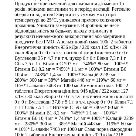
Продукт не призначений для вживання дітьми до 15
років, жінками вагітними та в період лактації. Ретельно
оберігати від дітей! Зберігати у сухому місці при
температурі до 25°C, уникаючи прямого сонячного
проміння. Уникати замерзання. Виробник не несе
відповідальність за будь-яку шкоду, отриману в
результаті неналежного використання або зберігання
продукту. Без ГМО. Апельсиновий смак 100г 2 таблетки
Енергетична цінність 936 кДж / 220 ккал 125 кДж / 29
ккал Жири 0 г 0 г в т.ч. насичені жирні кислоти 0 г 0 г
Вуглеводи 35 г 4,7 г в т.ч. цукор 0 г 0 г Білки 7,3 г 1 г
Сіль 7,5 г 1 г Вітамін C 597 мг = 746%* 80 мг = 100%*
Вітамін B1 8,2 мг = 745%* 1,1 мг = 100%* Вітамін B6
10,4 мг = 743%* 1,4 мг = 100%* Кальцій 2239 мг =
280%* 300 мг = 38%* Магній 448 мг = 119%* 60 мг =
16%* L-аланін 7463 иг 1000 мг Лимонний смак 100г 2
таблетки Енергетична цінність 945 кДж / 222 ккал 127
кДж / 30 ккал Жири 0 г 0 г в т.ч. насичені жирні кислоти
0 г 0 г Вуглеводи 37,8 г 5,1 г в т.ч. цукор 0 г 0 г Білки 7,1
г 1 г Сіль 7,5 г 1 г Вітамін C 597 мг = 746%* 80 мг =
100%* Вітамін B1 8,2 мг = 745%* 1,1 мг = 100%*
Вітамін B6 10,4 мг = 743%* 1,4 мг = 100%* Кальцій 2239
мг = 280%* 300 мг = 38%* Магній 448 мг = 119%* 60 мг
= 16%* L-аланін 7463 иг 1000 мг Смак чорна смородина
100г 2 таблетки Енергетична цінність 929 кДж / 218