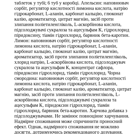
таблеток у тубі; 6 туб у коробці. Апельсин: наповнювач
сорбіт, регулятор кислотності лимонна кислота, натрію
гідрокарбонат, L-аланін, карбонат кальцію, глюконат
калію, ароматизатор, цитрат магнію, засіб проти
злипання поліетиленгліколь, L-аскорбінова кислота,
підсолоджувачі сукралоза та ацесульфам К, гідрохлорид
піридоксину, тіамін гідрохлорид, барвник бета-каротин.
Лимон: наповнювач сорбіт, регулятор кислотності
лимонна кислота, натрію гідрокарбонат, L-аланін,
карбонат кальцію, глюконат калію, цитрат магнію,
ароматизатор, засіб проти злипання поліетиленгліколь,
хлорид натрію, L-аскорбінова кислота, підсолоджувач
сукралоза та ацесульфам К, концентрат сафлора,
піридоксин гідрохлорид, тіамін гідрохлорид. Чорна
смородина: наповнювач сорбіт, регулятор кислотності
лимонна кислота, натрію гідрокарбонат, L-аланін,
карбонат кальцію, глюконат калію, ароматизатор, цитрат
магнію, засіб проти злипання поліетиленгліколь, L-
аскорбінова кислота, підсолоджувачі сукралоза та
ацесульфам К, піридоксин гідрохлорид, тіамін
гідрохлорид, барвник бета-каротин. Харчова добавка з
підсолоджувачами. Не замінює повноцінне харчування.
Надмірне споживання може спричинити проносний
ефект. Однак, надмірного споживання не можливо
досягти, дотримуючись рекомендованого дозування.