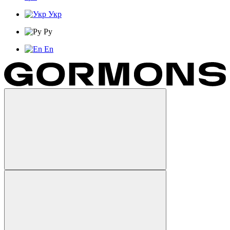
Укр
Ру
En