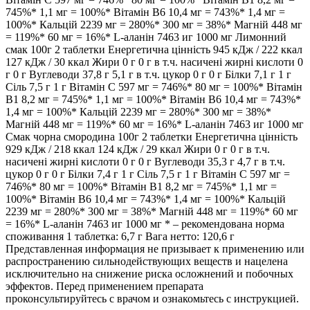
745%* 1,1 мг = 100%* Вітамін B6 10,4 мг = 743%* 1,4 мг =
100%* Кальцій 2239 мг = 280%* 300 мг = 38%* Магній 448 мг
= 119%* 60 мг = 16%* L-аланін 7463 иг 1000 мг Лимонний
смак 100г 2 таблетки Енергетична цінність 945 кДж / 222 ккал
127 кДж / 30 ккал Жири 0 г 0 г в т.ч. насичені жирні кислоти 0
г 0 г Вуглеводи 37,8 г 5,1 г в т.ч. цукор 0 г 0 г Білки 7,1 г 1 г
Сіль 7,5 г 1 г Вітамін C 597 мг = 746%* 80 мг = 100%* Вітамін
B1 8,2 мг = 745%* 1,1 мг = 100%* Вітамін B6 10,4 мг = 743%*
1,4 мг = 100%* Кальцій 2239 мг = 280%* 300 мг = 38%*
Магній 448 мг = 119%* 60 мг = 16%* L-аланін 7463 иг 1000 мг
Смак чорна смородина 100г 2 таблетки Енергетична цінність
929 кДж / 218 ккал 124 кДж / 29 ккал Жири 0 г 0 г в т.ч.
насичені жирні кислоти 0 г 0 г Вуглеводи 35,3 г 4,7 г в т.ч.
цукор 0 г 0 г Білки 7,4 г 1 г Сіль 7,5 г 1 г Вітамін C 597 мг =
746%* 80 мг = 100%* Вітамін B1 8,2 мг = 745%* 1,1 мг =
100%* Вітамін B6 10,4 мг = 743%* 1,4 мг = 100%* Кальцій
2239 мг = 280%* 300 мг = 38%* Магній 448 мг = 119%* 60 мг
= 16%* L-аланін 7463 иг 1000 мг * – рекомендована норма
споживання 1 таблетка: 6,7 г Вага нетто: 120,6 г
Представленная информация не призывает к применению или
распространению сильнодействующих веществ и нацелена
исключительно на снижение риска осложнений и побочных
эффектов. Перед применением препарата
проконсультируйтесь с врачом и ознакомьтесь с инструкцией.