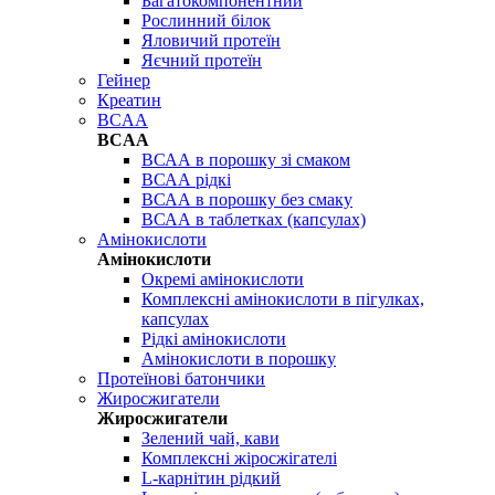
Багатокомпонентний
Рослинний білок
Яловичий протеїн
Яєчний протеїн
Гейнер
Креатин
BCAA
BCAA
ВСАА в порошку зі смаком
ВСАА рідкі
ВСАА в порошку без смаку
ВСАА в таблетках (капсулах)
Амінокислоти
Амінокислоти
Окремі амінокислоти
Комплексні амінокислоти в пігулках,
капсулах
Рідкі амінокислоти
Амінокислоти в порошку
Протеїнові батончики
Жиросжигатели
Жиросжигатели
Зелений чай, кави
Комплексні жіросжігателі
L-карнітин рідкий