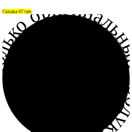
лько оригинальный прод
Скидка
67
грн