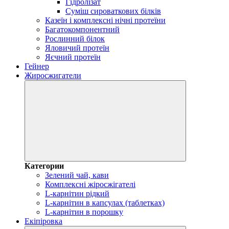
Гідролізат
Суміш сироваткових білків
Казеїн і комплексні нічні протеїни
Багатокомпонентний
Рослинний білок
Яловичий протеїн
Яєчний протеїн
Гейнер
Жиросжигатели
Категории
Зелений чай, кави
Комплексні жіросжігателі
L-карнітин рідкий
L-карнітин в капсулах (таблетках)
L-карнітин в порошку
Екіпіровка