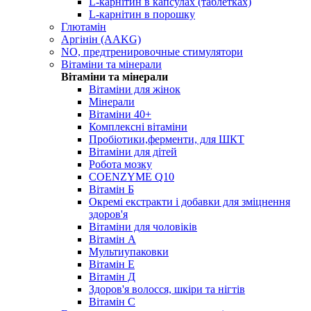
L-карнітин в капсулах (таблетках)
L-карнітин в порошку
Глютамін
Аргінін (AAKG)
NO, предтренировочные стимулятори
Вітаміни та мінерали
Вітаміни та мінерали
Вітаміни для жінок
Мінерали
Вітаміни 40+
Комплексні вітаміни
Пробіотики,ферменти, для ШКТ
Вітаміни для дітей
Робота мозку
COENZYME Q10
Вітамін Б
Окремі екстракти і добавки для зміцнення
здоров'я
Вітаміни для чоловіків
Вітамін А
Мультиупаковки
Вітамін Е
Вітамін Д
Здоров'я волосся, шкіри та нігтів
Вітамін С