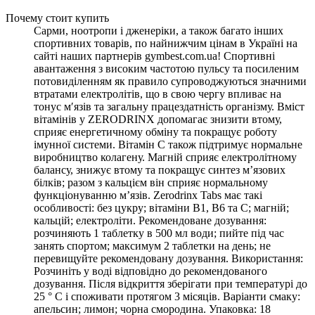
Почему стоит купить
Сарми, ноотропи і дженеріки, а також багато інших
спортивних товарів, по найнижчим цінам в Україні на
сайті наших партнерів gymbest.com.ua! Спортивні
авантаження з високим частотою пульсу та посиленим
потовиділенням як правило супроводжуються значними
втратами електролітів, що в свою чергу впливає на
тонус м′язів та загальну працездатність організму. Вміст
вітамінів у ZERODRINX допомагає знизити втому,
сприяє енергетичному обміну та покращує роботу
імунної системи. Вітамін С також підтримує нормальне
виробництво колагену. Магній сприяє електролітному
балансу, знижує втому та покращує синтез м’язових
білків; разом з кальцієм він сприяє нормальному
функціонуванню м’язів. Zerodrinx Tabs має такі
особливості: без цукру; вітаміни B1, B6 та C; магній;
кальцій; електроліти. Рекомендоване дозування:
розчиняють 1 таблетку в 500 мл води; пийте під час
занять спортом; максимум 2 таблетки на день; не
перевищуйте рекомендовану дозування. Використання:
Розчиніть у воді відповідно до рекомендованого
дозування. Після відкриття зберігати при температурі до
25 ° C і споживати протягом 3 місяців. Варіанти смаку:
апельсин; лимон; чорна смородина. Упаковка: 18