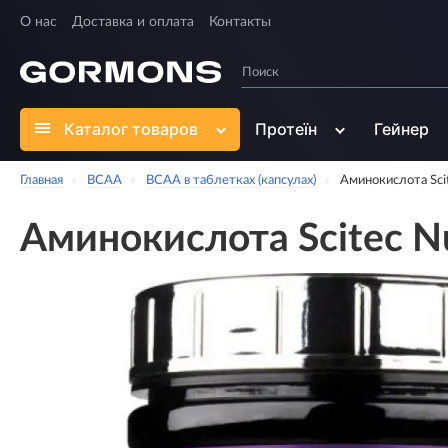
О нас
Доставка и оплата
Контакты
Каталог товаров
Протеїн
Гейнер
Главная
BCAA
ВСАА в таблетках (капсулах)
Аминокислота Sci
Аминокислота Scitec N