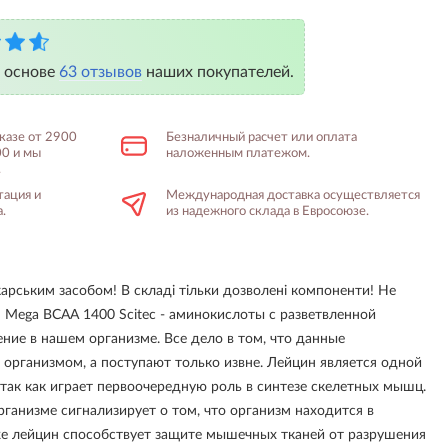
а основе
63 отзывов
наших покупателей.
аказе от 2900
Безналичный расчет или оплата
00 и мы
наложенным платежом.
.
тация и
Международная доставка осуществляется
.
из надежного склада в Евросоюзе.
ікарським засобом! В складі тільки дозволені компоненти! Не
! Mega BCAA 1400 Scitec - аминокислоты с разветвленной
ние в нашем организме. Все дело в том, что данные
организмом, а поступают только извне. Лейцин является одной
так как играет первоочередную роль в синтезе скелетных мышц.
рганизме сигнализирует о том, что организм находится в
же лейцин способствует защите мышечных тканей от разрушения