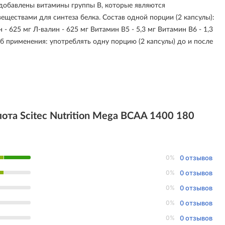
 добавлены витамины группы В, которые являются
ществами для синтеза белка. Состав одной порции (2 капсулы):
 - 625 мг Л-валин - 625 мг Витамин В5 - 5,3 мг Витамин В6 - 1,3
об применения: употреблять одну порцию (2 капсулы) до и после
та Scitec Nutrition Mega BCAA 1400 180
0%
0 отзывов
0%
0 отзывов
0%
0 отзывов
0%
0 отзывов
0%
0 отзывов