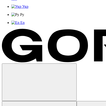
Укр
Ру
En