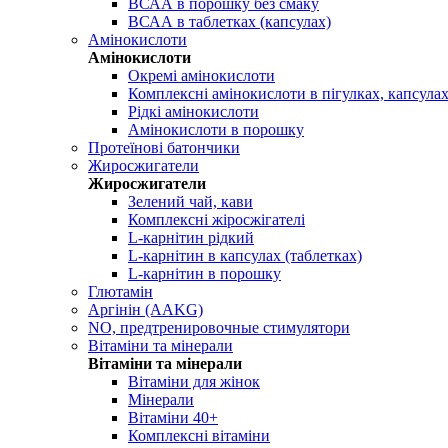
ВСАА в порошку без смаку
ВСАА в таблетках (капсулах)
Амінокислоти
Амінокислоти
Окремі амінокислоти
Комплексні амінокислоти в пігулках, капсула
Рідкі амінокислоти
Амінокислоти в порошку
Протеїнові батончики
Жиросжигатели
Жиросжигатели
Зелений чай, кави
Комплексні жіросжігателі
L-карнітин рідкий
L-карнітин в капсулах (таблетках)
L-карнітин в порошку
Глютамін
Аргінін (AAKG)
NO, предтренировочные стимулятори
Вітаміни та мінерали
Вітаміни та мінерали
Вітаміни для жінок
Мінерали
Вітаміни 40+
Комплексні вітаміни