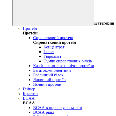
Категории
Протеїн
Протеїн
Сироватковий протеїн
Сироватковий протеїн
Концентрат
Ізолят
Гідролізат
Суміш сироваткових білків
Казеїн і комплексні нічні протеїни
Багатокомпонентний
Рослинний білок
Яловичий протеїн
Яєчний протеїн
Гейнер
Креатин
BCAA
BCAA
ВСАА в порошку зі смаком
ВСАА рідкі