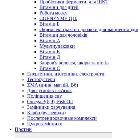
Пробіотики,ферменти, для ШКТ
Вітаміни для дітей
Робота мозку
COENZYME Q10
Вітамін Б
Окремі екстракти і добавки для зміцнення здо
Вітаміни для чоловіків
Вітамін А
Мультиупаковки
Вітамін Е
Вітамін Д
Здоров'я волосся, шкіри та нігтів
Вітамін С
Енергетики, изотоники, електроліти
Тестобустери
ZMA (цинк, магній, В6)
Для суглобів і зв'язок
Поліпшення сну
Omega-3(6,9), Fish Oil
Замінники харчування
Карбо (вуглеводи)
Послетренировочные комплекси
Цукрозамінники
Протеїн