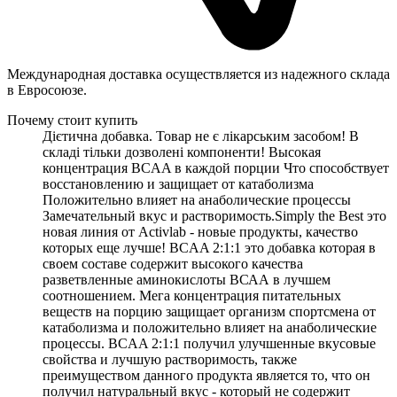
Международная доставка осуществляется из надежного склада
в Евросоюзе.
Почему стоит купить
Дієтична добавка. Товар не є лікарським засобом! В
складі тільки дозволені компоненти! Высокая
концентрация BCAA в каждой порции Что способствует
восстановлению и защищает от катаболизма
Положительно влияет на анаболические процессы
Замечательный вкус и растворимость. ​Simply the Best это
новая линия от Activlab - новые продукты, качество
которых еще лучше! BCAA 2:1:1 это добавка которая в
своем составе содержит высокого качества
разветвленные аминокислоты ВСАА в лучшем
соотношением. Мега концентрация питательных
веществ на порцию защищает организм спортсмена от
катаболизма и положительно влияет на анаболические
процессы. BCAA 2:1:1 получил улучшенные вкусовые
свойства и лучшую растворимость, также
преимуществом данного продукта является то, что он
получил натуральный вкус - который не содержит