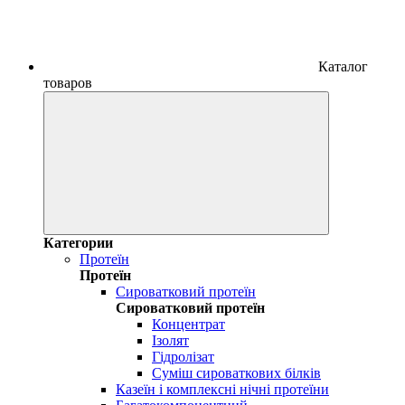
Каталог
товаров
Категории
Протеїн
Протеїн
Сироватковий протеїн
Сироватковий протеїн
Концентрат
Ізолят
Гідролізат
Суміш сироваткових білків
Казеїн і комплексні нічні протеїни