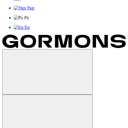
Укр
Ру
En