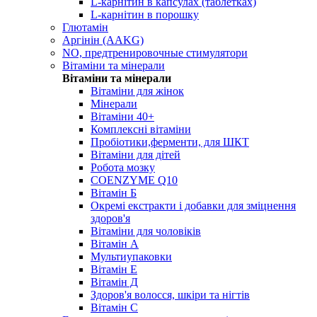
L-карнітин в капсулах (таблетках)
L-карнітин в порошку
Глютамін
Аргінін (AAKG)
NO, предтренировочные стимулятори
Вітаміни та мінерали
Вітаміни та мінерали
Вітаміни для жінок
Мінерали
Вітаміни 40+
Комплексні вітаміни
Пробіотики,ферменти, для ШКТ
Вітаміни для дітей
Робота мозку
COENZYME Q10
Вітамін Б
Окремі екстракти і добавки для зміцнення
здоров'я
Вітаміни для чоловіків
Вітамін А
Мультиупаковки
Вітамін Е
Вітамін Д
Здоров'я волосся, шкіри та нігтів
Вітамін С