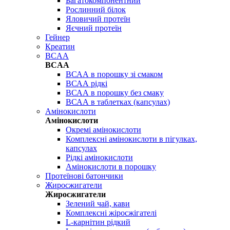
Багатокомпонентний
Рослинний білок
Яловичий протеїн
Яєчний протеїн
Гейнер
Креатин
BCAA
BCAA
ВСАА в порошку зі смаком
ВСАА рідкі
ВСАА в порошку без смаку
ВСАА в таблетках (капсулах)
Амінокислоти
Амінокислоти
Окремі амінокислоти
Комплексні амінокислоти в пігулках,
капсулах
Рідкі амінокислоти
Амінокислоти в порошку
Протеїнові батончики
Жиросжигатели
Жиросжигатели
Зелений чай, кави
Комплексні жіросжігателі
L-карнітин рідкий