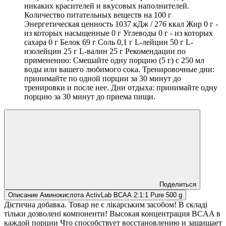
никаких красителей и вкусовых наполнителей.
Количество питательных веществ на 100 г
Энергетическая ценность 1037 кДж / 276 ккал Жир 0 г -
из которых насыщенные 0 г Углеводы 0 г - из которых
сахара 0 г Белок 69 г Соль 0,1 г L-лейцин 50 г L-
изолейцин 25 г L-валин 25 г Рекомендации по
применению: Смешайте одну порцию (5 г) с 250 мл
воды или вашего любимого сока. Тренировочные дни:
принимайте по одной порции за 30 минут до
тренировки и после нее. Дни отдыха: принимайте одну
порцию за 30 минут до приема пищи.
Поделиться
Описание Аминокислота ActivLab BCAA 2:1:1 Pure 500 g
Дієтична добавка. Товар не є лікарським засобом! В складі
тільки дозволені компоненти! Высокая концентрация BCAA в
каждой порции Что способствует восстановлению и защищает