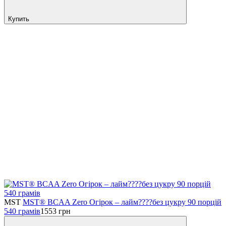
Купить
MST
MST® BCAA Zero Огірок – лайм????без цукру 90 порцiй
540 грамів
1553
грн