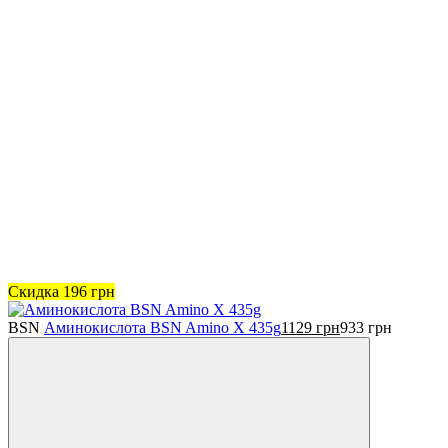
Скидка
196
грн
BSN
Аминокислота BSN Amino X 435g
1129
грн
933
грн