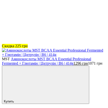
Скидка
225
грн
MST
Аминокислоты MST BCAA Essential Professional
Fermented + Глютамін | Цитрулін | B6 | 414g
1296
грн
1071
грн
Купить