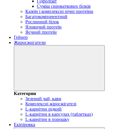
Гідролізат
Суміш сироваткових білків
Казеїн і комплексні нічні протеїни
Багатокомпонентний
Рослинний білок
Яловичий протеїн
Яєчний протеїн
Гейнер
Жиросжигатели
Категории
Зелений чай, кави
Комплексні жіросжігателі
L-карнітин рідкий
L-карнітин в капсулах (таблетках)
L-карнітин в порошку
Екіпіровка