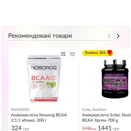
Рекомендовані товари
Знижка
303
грн
NOSOROG
Scitec Nutrition
Амінокислоти Nosorog BCAA
Амінокислота Scitec Nutri
2:1:1 яблуко, 200 г
BCAA Xpress 700 g
324
1441
1745
грн
грн
грн