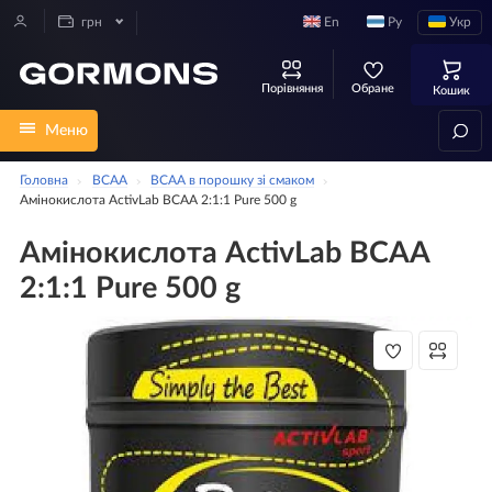
En
Ру
Укр
грн
Порівняння
Обране
Кошик
Меню
Головна
BCAA
ВСАА в порошку зі смаком
Амінокислота ActivLab BCAA 2:1:1 Pure 500 g
Амінокислота ActivLab BCAA
2:1:1 Pure 500 g