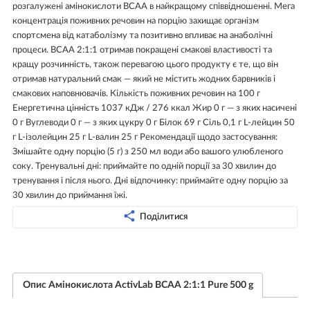
розгалужені амінокислоти BCAA в найкращому співвідношенні. Мега
концентрація поживних речовин на порцію захищає організм
спортсмена від катаболізму та позитивно впливає на анаболічні
процеси. BCAA 2:1:1 отримав покращені смакові властивості та
кращу розчинність, також перевагою цього продукту є те, що він
отримав натуральний смак — який не містить жодних барвників і
смакових наповнювачів. Кількість поживних речовин на 100 г
Енергетична цінність 1037 кДж / 276 ккал Жир 0 г — з яких насичені
0 г Вуглеводи 0 г — з яких цукру 0 г Білок 69 г Сіль 0,1 г L-лейцин 50
г L-ізолейцин 25 г L-валин 25 г Рекомендації щодо застосування:
Змішайте одну порцію (5 г) з 250 мл води або вашого улюбленого
соку. Тренувальні дні: приймайте по одній порції за 30 хвилин до
тренування і після нього. Дні відпочинку: приймайте одну порцію за
30 хвилин до приймання їжі.
Поділитися
Опис Амінокислота ActivLab BCAA 2:1:1 Pure 500 g