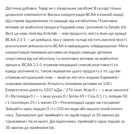
Дієтична добавка. Товар не є лікарським засобом! В складі тільки
дозволені компоненти! Висока концентрація BCAA в кожній порції
Що сприяє відновленню та захищає від катаболізму Позитивно
впливає на анаболічні процеси Чудовий смак і розчинність. ​Simply the
Best це нова лінія від Activlab — нові продукти, якість яких ще краща!
BCAA 2:1:1 — це домішка, яка у своєму складі містить високої якості
розгалужені амінокислоти BCAA в найкращому співвідношенні. Мега
концентрація поживних речовин на порцію захищає організм
спортсмена від катаболізму та позитивно впливає на анаболічні
процеси. BCAA 2:1:1 отримав покращені смакові властивості та
кращу розчинність, також перевагою цього продукту є те, що він
отримав натуральний смак — який не містить жодних барвників і
смакових наповнювачів. Кількість поживних речовин на 100 г
Енергетична цінність 1037 кДж / 276 ккал Жир 0 г — з яких насичені
0 г Вуглеводи 0 г — з яких цукру 0 г Білок 69 г Сіль 0,1 г L-лейцин 50
г L-ізолейцин 25 г L-валин 25 г Рекомендації щодо застосування:
Змішайте одну порцію (5 г) з 250 мл води або вашого улюбленого
соку. Тренувальні дні: приймайте по одній порції за 30 хвилин до
тренування і після нього. Дні відпочинку: приймайте одну порцію за
30 хвилин до приймання їжі.