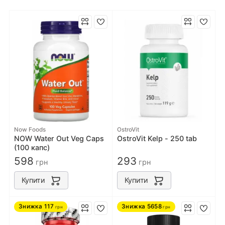
Now Foods
OstroVit
NOW Water Out Veg Caps
OstroVit Kelp - 250 tab
(100 капс)
598
293
грн
грн
Купити
Купити
Знижка
117
Знижка
5658
грн
грн