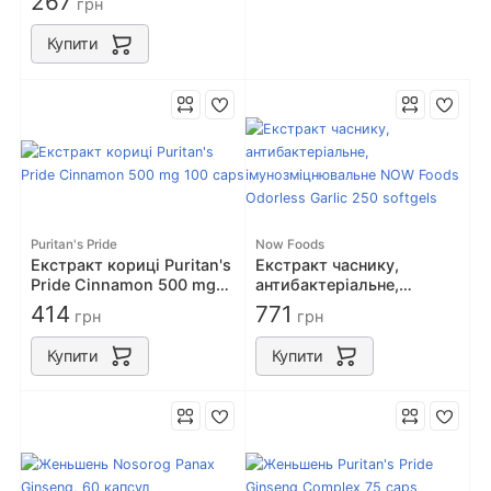
267
грн
Купити
Puritan's Pride
Now Foods
Екстракт кориці Puritan's
Екстракт часнику,
Pride Cinnamon 500 mg
антибактеріальне,
100 caps
імунозміцнювальне NOW
414
771
грн
грн
Foods Odorless Garlic 250
softgels
Купити
Купити