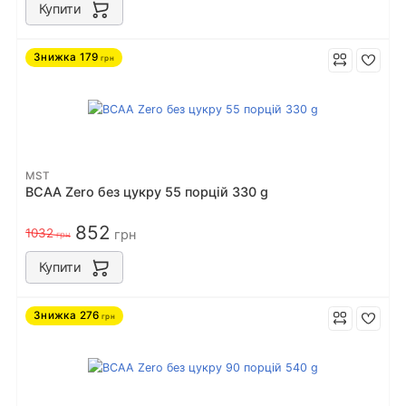
Купити
Знижка
179
грн
MST
BCAA Zero без цукру 55 порцiй 330 g
852
1032
грн
грн
Купити
Знижка
276
грн