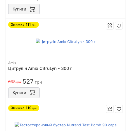
Купити
Знижка
111
грн
Amix
Цитрулін Amix CitruLyn - 300 г
527
638
грн
грн
Купити
Знижка
119
грн