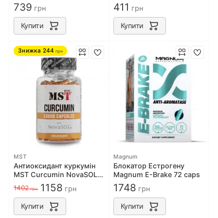
Foods Candida Support 90
100mg 50 caps
739
411
грн
грн
caps
Купити
Купити
Знижка
244
грн
MST
Magnum
Антиоксидант куркумін
Блокатор Естрогену
MST Curcumin NovaSOL®
Magnum E-Brake 72 caps
60 liquid caps
1158
1748
1402
грн
грн
грн
Купити
Купити