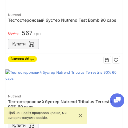
Nutrend
Тестостероновый бустер Nutrend Test Bomb 90 caps
567
687
грн
грн
Купити
Знижка
86
грн
Nutrend
Тестостероновий бустер Nutrend Tribulus Terrestris
90% 60 caps
Щоб наш сайт працював краще, ми
408
493
грн
грн
використовуємо cookie.
Купити