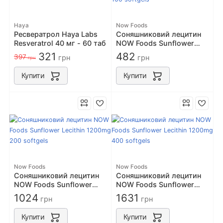
Haya
Now Foods
Ресвератрол Haya Labs
Соняшниковий лецитин
Resveratrol 40 мг - 60 таб
NOW Foods Sunflower
Lecithin 1200mg 100
321
482
397
грн
грн
грн
softgels
Купити
Купити
Now Foods
Now Foods
Соняшниковий лецитин
Соняшниковий лецитин
NOW Foods Sunflower
NOW Foods Sunflower
Lecithin 1200mg 200
Lecithin 1200mg 400
1024
1631
грн
грн
softgels
softgels
Купити
Купити