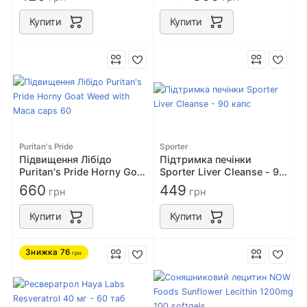
100
90 таб
Купити
Купити
Puritan's Pride
Sporter
Підвищення Лібідо
Підтримка печінки
Puritan's Pride Horny Goat
Sporter Liver Cleanse - 90
Weed with Maca caps 60
капс
660
449
грн
грн
Купити
Купити
Знижка
76
грн