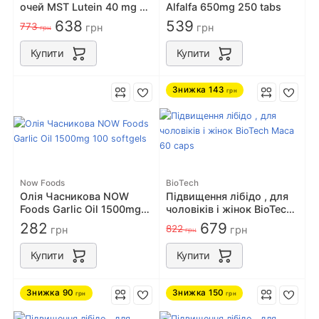
очей MST Lutein 40 mg +
Alfalfa 650mg 250 tabs
zeaxanthin 2 mg 60 caps
638
539
773
грн
грн
грн
Купити
Купити
Знижка
143
грн
Now Foods
BioTech
Олія Часникова NOW
Підвищення лібідо , для
Foods Garlic Oil 1500mg
чоловіків і жінок BioTech
100 softgels
Maca 60 caps
282
679
822
грн
грн
грн
Купити
Купити
Знижка
90
Знижка
150
грн
грн