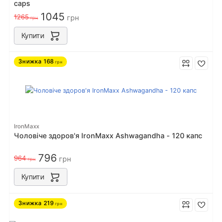
caps
1045
1265
грн
грн
Купити
Знижка
168
грн
IronMaxx
Чоловіче здоров'я IronMaxx Ashwagandha - 120 капс
796
964
грн
грн
Купити
Знижка
219
грн