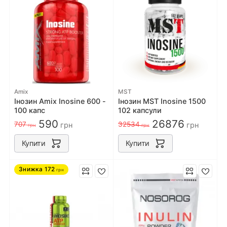
Amix
MST
Інозин Amix Inosine 600 -
Інозин MST Inosine 1500
100 капс
102 капсули
590
26876
707
32534
грн
грн
грн
грн
Купити
Купити
Знижка
172
грн