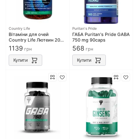
Country Life
Puritan's Pride
Вітаміни для очей
ГАБА Puritan's Pride GABA
Country Life Лютеин 20
750 mg 90caps
мг 60 капсул ТМ Кантрі
1139
568
грн
грн
Лайф
Купити
Купити