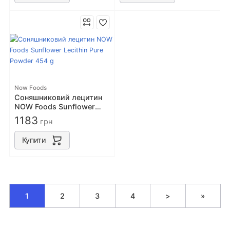
Now Foods
Соняшниковий лецитин
NOW Foods Sunflower
Lecithin Pure Powder 454
1183
грн
g
Купити
1
2
3
4
>
»