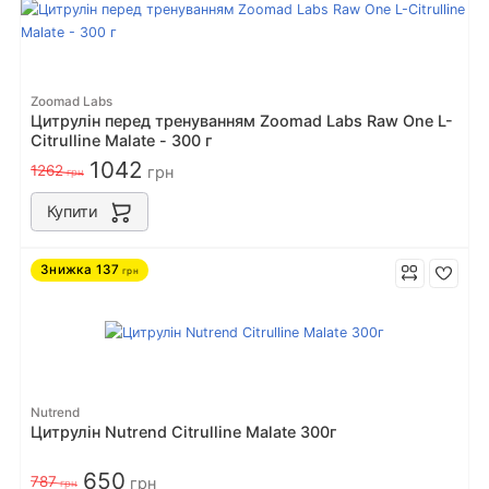
Zoomad Labs
Цитрулін перед тренуванням Zoomad Labs Raw One L-
Citrulline Malate - 300 г
1042
1262
грн
грн
Купити
Знижка
137
грн
Nutrend
Цитрулін Nutrend Citrulline Malate 300г
650
787
грн
грн