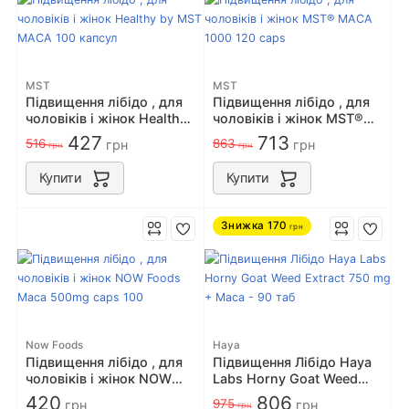
MST
MST
Підвищення лібідо , для
Підвищення лібідо , для
чоловіків і жінок Healthy
чоловіків і жінок MST®
by MST MACA 100 капсул
MACA 1000 120 caps
427
713
516
863
грн
грн
грн
грн
Купити
Купити
Знижка
170
грн
Now Foods
Haya
Підвищення лібідо , для
Підвищення Лібідо Haya
чоловіків і жінок NOW
Labs Horny Goat Weed
Foods Maca 500mg caps
Extract 750 mg + Maca -
420
806
975
грн
грн
грн