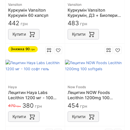
Vansiton
Vansiton
Куркумін Vansiton
Куркумін Vansiton
Куркумін 60 капсул
Куркумін, Д3 + Биоперин
- 60 капсул
442
483
грн
грн
Купити
Купити
Знижка
90
грн
Haya
Now Foods
Лецитин Haya Labs
Лецитин NOW Foods
Lecithin 1200 мг - 100
Lecithin 1200mg 100
софт гель
softgels
380
454
470
грн
грн
грн
Купити
Купити