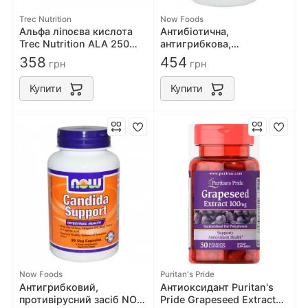
Trec Nutrition
Now Foods
Альфа ліпоєва кислота
Антибіотична,
Trec Nutrition ALA 250
антигрибкова,
60caps
імуномодулювальна NOW
358
454
грн
грн
Foods Pau D Arco 500 mg
100 caps
Купити
Купити
Now Foods
Puritan's Pride
Антигрибковий,
Антиоксидант Puritan's
противірусний засіб NOW
Pride Grapeseed Extract