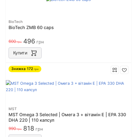
BioTech
BioTech ZMB 60 caps
496
600
грн
грн
Купити
Знижка
172
грн
MST
MST Omega 3 Selected | Омега 3 + вітамін Е | EPA 330
DHA 220 | 110 капсул
818
990
грн
грн