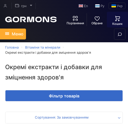
En
Ру
Укр
грн
Порівняння
Обране
Кошик
Меню
Головна
Вітаміни та мінерали
Окремі екстракти і добавки для зміцнення здоров'я
Окремі екстракти і добавки для
зміцнення здоров'я
Фільтр товарів
Сортування: За замовчуванням