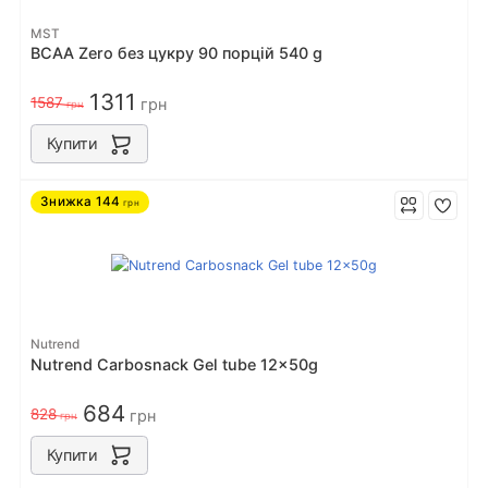
MST
BCAA Zero без цукру 90 порцiй 540 g
1311
1587
грн
грн
Купити
Знижка
144
грн
Nutrend
Nutrend Carbosnack Gel tube 12x50g
684
828
грн
грн
Купити