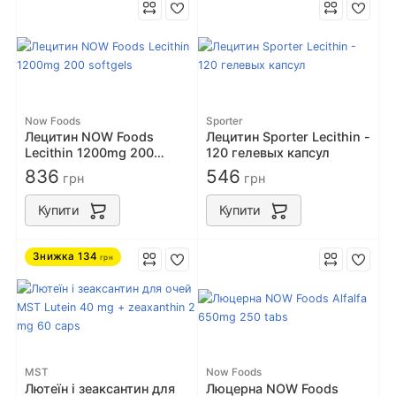
Now Foods
Sporter
Лецитин NOW Foods
Лецитин Sporter Lecithin -
Lecithin 1200mg 200
120 гелевых капсул
softgels
836
546
грн
грн
Купити
Купити
Знижка
134
грн
MST
Now Foods
Лютеїн і зеаксантин для
Люцерна NOW Foods