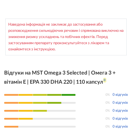
Наведена інформація не закликає до застосування або
розповсюдження сильнодіючих речовин і спрямована виключно на
зниження ризику ускладнень та побічних ефектів. Перед
застосуванням препарату проконсультуйтеся з лікарем та
ознайомтеся з інструкцією.
Відгуки на MST Omega 3 Selected | Омега 3 +
0
вітамін Е | EPA 330 DHA 220 | 110 капсул
0%
0 відгуків
0%
0 відгуків
0%
0 відгуків
0%
0 відгуків
0%
0 відгуків