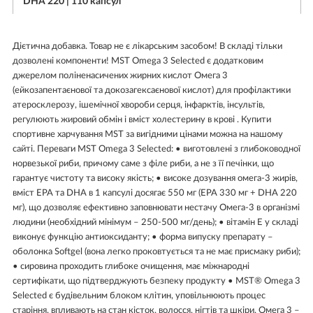
DHA 220 | 110 капсул
Дієтична добавка. Товар не є лікарським засобом! В складі тільки
дозволені компоненти! MST Omega 3 Selected є додатковим
джерелом поліненасичених жирних кислот Омега 3
(ейкозапентаєнової та докозагексаєнової кислот) для профілактики
атеросклерозу, ішемічної хвороби серця, інфарктів, інсультів,
регулюють жировий обмін і вміст холестерину в крові . Купити
спортивне харчування MST за вигідними цінами можна на нашому
сайті. Переваги MST Omega 3 Selected: • виготовлені з глибоководної
норвезької риби, причому саме з філе риби, а не з її печінки, що
гарантує чистоту та високу якість; • високе дозування омега-3 жирів,
вміст EPA та DHA в 1 капсулі досягає 550 мг (EPA 330 мг + DHA 220
мг), що дозволяє ефективно заповнювати нестачу Омега-3 в організмі
людини (необхідний мінімум – 250-500 мг/день); • вітамін Е у складі
виконує функцію антиоксиданту; • форма випуску препарату –
оболонка Softgel (вона легко проковтується та не має присмаку риби);
• сировина проходить глибоке очищення, має міжнародні
сертифікати, що підтверджують безпеку продукту • MST® Omega 3
Selected є будівельним блоком клітин, уповільнюють процес
старіння, впливають на стан кісток, волосся, нігтів та шкіри. Омега 3 –