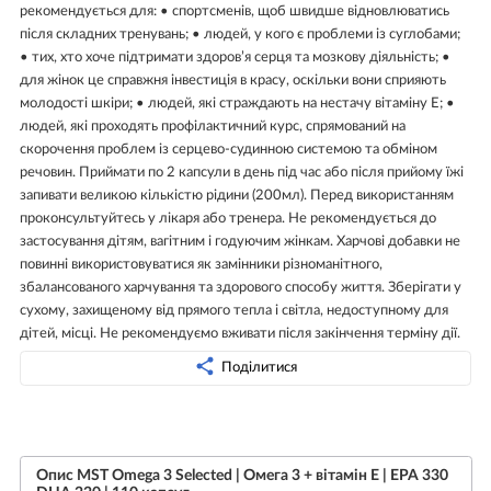
рекомендується для: • спортсменів, щоб швидше відновлюватись
після складних тренувань; • людей, у кого є проблеми із суглобами;
• тих, хто хоче підтримати здоров’я серця та мозкову діяльність; •
для жінок це справжня інвестиція в красу, оскільки вони сприяють
молодості шкіри; • людей, які страждають на нестачу вітаміну Е; •
людей, які проходять профілактичний курс, спрямований на
скорочення проблем із серцево-судинною системою та обміном
речовин. Приймати по 2 капсули в день під час або після прийому їжі
запивати великою кількістю рідини (200мл). Перед використанням
проконсультуйтесь у лікаря або тренера. Не рекомендується до
застосування дітям, вагітним і годуючим жінкам. Харчові добавки не
повинні використовуватися як замінники різноманітного,
збалансованого харчування та здорового способу життя. Зберігати у
сухому, захищеному від прямого тепла і світла, недоступному для
дітей, місці. Не рекомендуємо вживати після закінчення терміну дії.
Поділитися
Опис MST Omega 3 Selected | Омега 3 + вітамін Е | EPA 330