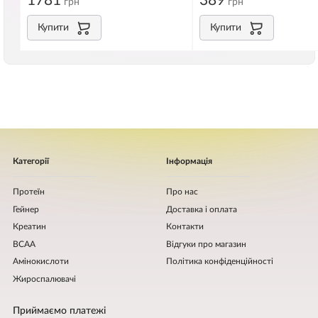
1781
389
грн
грн
Купити
Купити
Категорії
Інформація
Протеїн
Про нас
Гейнер
Доставка і оплата
Креатин
Контакти
BCAA
Відгуки про магазин
Амінокислоти
Політика конфіденційності
Жироспалювачі
Приймаємо платежі