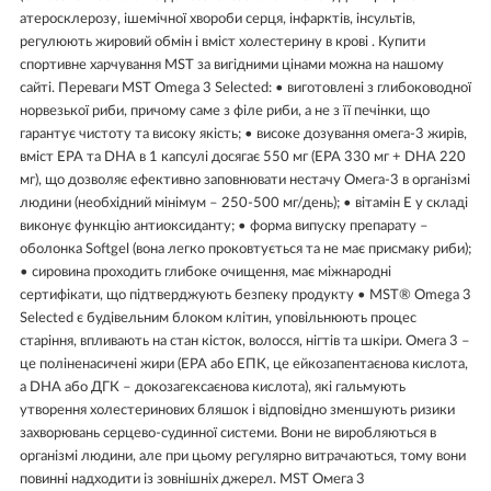
атеросклерозу, ішемічної хвороби серця, інфарктів, інсультів,
регулюють жировий обмін і вміст холестерину в крові . Купити
спортивне харчування MST за вигідними цінами можна на нашому
сайті. Переваги MST Omega 3 Selected: • виготовлені з глибоководної
норвезької риби, причому саме з філе риби, а не з її печінки, що
гарантує чистоту та високу якість; • високе дозування омега-3 жирів,
вміст EPA та DHA в 1 капсулі досягає 550 мг (EPA 330 мг + DHA 220
мг), що дозволяє ефективно заповнювати нестачу Омега-3 в організмі
людини (необхідний мінімум – 250-500 мг/день); • вітамін Е у складі
виконує функцію антиоксиданту; • форма випуску препарату –
оболонка Softgel (вона легко проковтується та не має присмаку риби);
• сировина проходить глибоке очищення, має міжнародні
сертифікати, що підтверджують безпеку продукту • MST® Omega 3
Selected є будівельним блоком клітин, уповільнюють процес
старіння, впливають на стан кісток, волосся, нігтів та шкіри. Омега 3 –
це поліненасичені жири (ЕРА або ЕПК, це ейкозапентаєнова кислота,
а DHA або ДГК – докозагексаєнова кислота), які гальмують
утворення холестеринових бляшок і відповідно зменшують ризики
захворювань серцево-судинної системи. Вони не виробляються в
організмі людини, але при цьому регулярно витрачаються, тому вони
повинні надходити із зовнішніх джерел. MST Омега 3