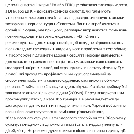
це поліненасичені жири (ЕРА або ЕПК, це ейкозапентаєнова кислота,
а DHA або ДГК – докозагексаєнова кислота), які гальмують
утворення холестеринових бляшок і відповідно зменшують ризики
захворювань серцево-судинної системи. Вони не виробляються в
організмі людини, але при цьому регулярно витрачаються, тому вони
повинні надходити із зовнішніх джерел. MST Омега 3
рекомендується для: • спортсменів, щоб швидше відновлюватись
після складних тренувань; • людей, у кого є проблеми із суглобами;
• тих, хто хоче підтримати здоров’я серця та мозкову діяльність; •
для жінок це справжня інвестиція в красу, оскільки вони сприяють
молодості шкіри; • людей, які страждають на нестачу вітаміну Е; •
людей, які проходять профілактичний курс, спрямований на
скорочення проблем із серцево-судинною системою та обміном
речовин. Приймати по 2 капсули в день під час або після прийому їжі
запивати великою кількістю рідини (200мл). Перед використанням
проконсультуйтесь у лікаря або тренера. Не рекомендується до
застосування дітям, вагітним і годуючим жінкам. Харчові добавки не
повинні використовуватися як замінники різноманітного,
збалансованого харчування та здорового способу життя. Зберігати у
сухому, захищеному від прямого тепла і світла, недоступному для
дітей, місці. Не рекомендуємо вживати після закінчення терміну дії.