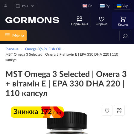
En
Ру
Укр
грн
Порівняння
Обране
Кошик
Меню
Головна
Omega-3(6,9), Fish Oil
MST Omega 3 Selected | Омега 3 + вітамін Е | EPA 330 DHA 220 | 110
капсул
MST Omega 3 Selected | Омега 3
+ вітамін Е | EPA 330 DHA 220 |
110 капсул
Знижка
172
грн