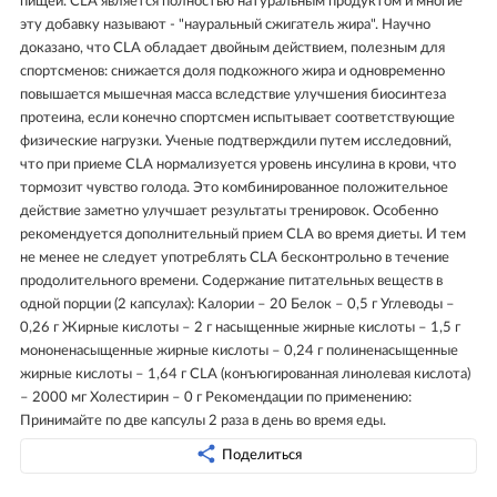
пищей. CLA является полностью натуральным продуктом и многие
эту добавку называют - "науральный сжигатель жира". Научно
доказано, что CLA обладает двойным действием, полезным для
спортсменов: снижается доля подкожного жира и одновременно
повышается мышечная масса вследствие улучшения биосинтеза
протеина, если конечно спортсмен испытывает соответствующие
физические нагрузки. Ученые подтверждили путем исследовний,
что при приеме CLA нормализуется уровень инсулина в крови, что
тормозит чувство голода. Это комбинированное положительное
действие заметно улучшает результаты тренировок. Особенно
рекомендуется дополнительный прием CLA во время диеты. И тем
не менее не следует употреблять CLA бесконтрольно в течение
продолительного времени. Содержание питательных веществ в
одной порции (2 капсулах): Калории – 20 Белок – 0,5 г Углеводы –
0,26 г Жирные кислоты – 2 г насыщенные жирные кислоты – 1,5 г
мононенасыщенные жирные кислоты – 0,24 г полиненасыщенные
жирные кислоты – 1,64 г CLA (конъюгированная линолевая кислота)
– 2000 мг Холестирин – 0 г Рекомендации по применению:
Принимайте по две капсулы 2 раза в день во время еды.
Поделиться