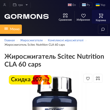
En
Ру
Укр
грн
Сравнение
Избранное
Корзина
Меню
Главная
Жиросжигатели
Комплексні жіросжігателі
Жиросжигатель Scitec Nutrition CLA 60 caps
Жиросжигатель Scitec Nutrition
CLA 60 caps
Скидка
107
грн