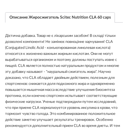
Описание Жиросжигатель Scitec Nutrition CLA 60 caps
Дієтична добавка. Товар не є лікарським засобом! В складі тільки
дозволені компоненти! Не замінює повноцінне харчування! CLA
(Conjugated Linolic Acid - конъюгированная линолевая кислота)
относится к жизненно важным жирным кислотам. Они не могут
вырабатываться организмом и поэтому должны поступать извне с
пищей. CLA является полностью натуральным продуктом и многие
эту добавку называют - "науральный сжигатель жира". Научно
доказано, что CLA обладает двойным действием, полезным для
спортсменов: снижается доля подкожного жира и одновременно
повышается мышечная масса вследствие улучшения биосинтеза
протеина, если конечно спортсмен испытывает соответствующие
физические нагрузки. Ученые подтверждили путем исследовний,
что при приеме CLA нормализуется уровень инсулина в крови, что
тормозит чувство голода. Это комбинированное положительное
действие заметно улучшает результаты тренировок. Особенно
рекомендуется дополнительный прием CLA во время диеты. И тем