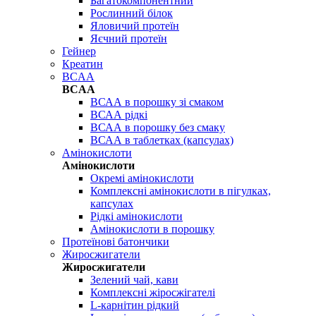
Багатокомпонентний
Рослинний білок
Яловичий протеїн
Яєчний протеїн
Гейнер
Креатин
BCAA
BCAA
ВСАА в порошку зі смаком
ВСАА рідкі
ВСАА в порошку без смаку
ВСАА в таблетках (капсулах)
Амінокислоти
Амінокислоти
Окремі амінокислоти
Комплексні амінокислоти в пігулках,
капсулах
Рідкі амінокислоти
Амінокислоти в порошку
Протеїнові батончики
Жиросжигатели
Жиросжигатели
Зелений чай, кави
Комплексні жіросжігателі
L-карнітин рідкий