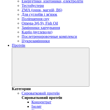
Енергетики, изотоники, електроліти
Тестобустери
ZMA (цинк, магній, В6)
Для суглобів і зв'язок
Поліпшення сну
Omega-3(6,9), Fish Oil
Замінники харчування
Карбо (вуглеводи)
Послетренировочные комплекси
Цукрозамінники
Протеїн
Категории
Сироватковий протеїн
Сироватковий протеїн
Концентрат
Ізолят