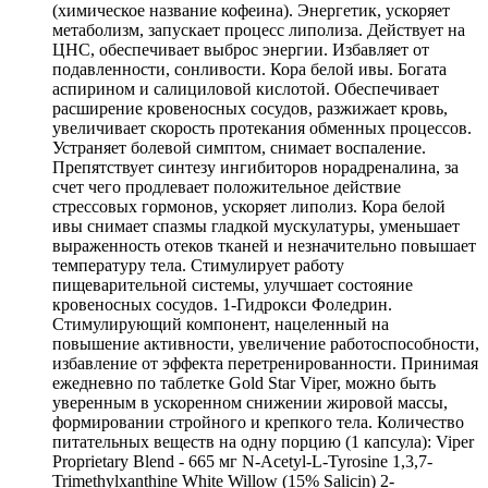
(химическое название кофеина). Энергетик, ускоряет
метаболизм, запускает процесс липолиза. Действует на
ЦНС, обеспечивает выброс энергии. Избавляет от
подавленности, сонливости. Кора белой ивы. Богата
аспирином и салициловой кислотой. Обеспечивает
расширение кровеносных сосудов, разжижает кровь,
увеличивает скорость протекания обменных процессов.
Устраняет болевой симптом, снимает воспаление.
Препятствует синтезу ингибиторов норадреналина, за
счет чего продлевает положительное действие
стрессовых гормонов, ускоряет липолиз. Кора белой
ивы снимает спазмы гладкой мускулатуры, уменьшает
выраженность отеков тканей и незначительно повышает
температуру тела. Стимулирует работу
пищеварительной системы, улучшает состояние
кровеносных сосудов. 1-Гидрокси Фоледрин.
Стимулирующий компонент, нацеленный на
повышение активности, увеличение работоспособности,
избавление от эффекта перетренированности. Принимая
ежедневно по таблетке Gold Star Viper, можно быть
уверенным в ускоренном снижении жировой массы,
формировании стройного и крепкого тела. Количество
питательных веществ на одну порцию (1 капсула): Viper
Proprietary Blend - 665 мг N-Acetyl-L-Tyrosine 1,3,7-
Trimethylxanthine White Willow (15% Salicin) 2-