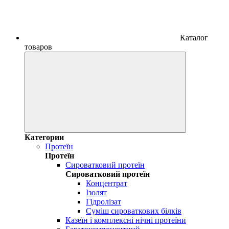
Каталог
товаров
Категории
Протеїн
Протеїн
Сироватковий протеїн
Сироватковий протеїн
Концентрат
Ізолят
Гідролізат
Суміш сироваткових білків
Казеїн і комплексні нічні протеїни