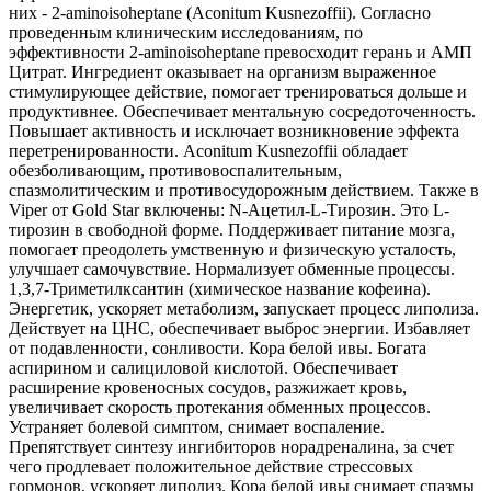
них - 2-aminoisoheptane (Aconitum Kusnezoffii). Согласно
проведенным клиническим исследованиям, по
эффективности 2-aminoisoheptane превосходит герань и АМП
Цитрат. Ингредиент оказывает на организм выраженное
стимулирующее действие, помогает тренироваться дольше и
продуктивнее. Обеспечивает ментальную сосредоточенность.
Повышает активность и исключает возникновение эффекта
перетренированности. Aconitum Kusnezoffii обладает
обезболивающим, противовоспалительным,
спазмолитическим и противосудорожным действием. Также в
Viper от Gold Star включены: N-Ацетил-L-Тирозин. Это L-
тирозин в свободной форме. Поддерживает питание мозга,
помогает преодолеть умственную и физическую усталость,
улучшает самочувствие. Нормализует обменные процессы.
1,3,7-Триметилксантин (химическое название кофеина).
Энергетик, ускоряет метаболизм, запускает процесс липолиза.
Действует на ЦНС, обеспечивает выброс энергии. Избавляет
от подавленности, сонливости. Кора белой ивы. Богата
аспирином и салициловой кислотой. Обеспечивает
расширение кровеносных сосудов, разжижает кровь,
увеличивает скорость протекания обменных процессов.
Устраняет болевой симптом, снимает воспаление.
Препятствует синтезу ингибиторов норадреналина, за счет
чего продлевает положительное действие стрессовых
гормонов, ускоряет липолиз. Кора белой ивы снимает спазмы