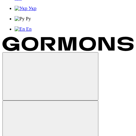
Укр
Ру
En