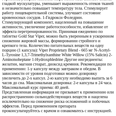
гладкой мускулатуры, уменьшает выраженность отеков тканей
и незначительно повышает температуру тела. Стимулирует
работу пищеварительной системы, улучшает состояние
кровеносных сосудов. 1-Гидрокси Фоледрин.
Стимулирующий компонент, нацеленный на повышение
активности, увеличение работоспособности, избавление от
эффекта перетренированности. Принимая ежедневно по
таблетке Gold Star Viper, можно быть уверенным в ускоренном
снижении жировой массы, формировании стройного и
крепкого тела. Количество питательных веществ на одну
порцию (1 капсула): Viper Proprietary Blend - 665 мг N-Acetyl-
L-Tyrosine 1,3,7-Trimethylxanthine White Willow (15% Salicin) 2-
Aminoisoheptane 1-Hydroxphledrine Другие ингредиенты:
желатин, магния стеарат, диоксид кремния. Рекомендации по
применению: 1-у капсулу между завтраком и обедом. В
зависимости от уровня подготовки можно дозировку
увеличить до 2-х капсул. 2-ю капсулу необходимо выпить за 6
часов до сна. Максимальная дозировка: 2-е капсулы в 24 часа.
Максимальный курс приема: 40 дней.
Представленная информация не призывает к применению или
распространению сильнодействующих веществ и нацелена
исключительно на снижение риска осложнений и побочных
эффектов. Перед применением препарата
проконсультируйтесь с врачом и ознакомьтесь с инструкцией.