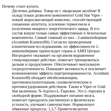
Почему стоит купить
Дієтична добавка. Товар не є лікарським засобом! В
складі тільки дозволені компоненти! Gold Star Viper –
новый жиросжигающий комплекс, способствующий
снижению аппетита, усилению термогенеза и
получению мощного энергетического заряда. В его
состав вошли только самые эффективные и безопасные
компоненты. Самый главный из них - 2-aminoisoheptane
(Aconitum Kusnezoffii). Согласно проведенным
клиническим исследованиям, по эффективности 2-
aminoisoheptane превосходит герань и АМП Цитрат.
Ингредиент оказывает на организм выраженное
стимулирующее действие, помогает тренироваться
дольше и продуктивнее. Обеспечивает ментальную
сосредоточенность. Повышает активность и исключает
возникновение эффекта перетренированности. Aconitum
Kusnezoffii обладает обезболивающим,
противовоспалительным, спазмолитическим и
противосудорожным действием. Также в Viper от Gold
Star включены: N-Ацетил-L-Тирозин. Это L-тирозин в
свободной форме. Поддерживает питание мозга,
помогает преодолеть умственную и физическую
усталость, улучшает самочувствие. Нормализует
обменные процессы. 1,3,7-Триметилксантин