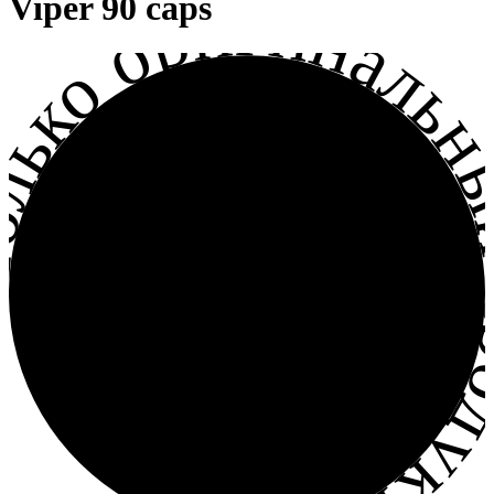
лько оригинальный прод
Viper 90 сaps