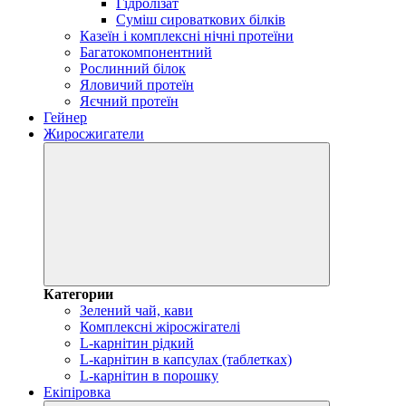
Гідролізат
Суміш сироваткових білків
Казеїн і комплексні нічні протеїни
Багатокомпонентний
Рослинний білок
Яловичий протеїн
Яєчний протеїн
Гейнер
Жиросжигатели
Категории
Зелений чай, кави
Комплексні жіросжігателі
L-карнітин рідкий
L-карнітин в капсулах (таблетках)
L-карнітин в порошку
Екіпіровка