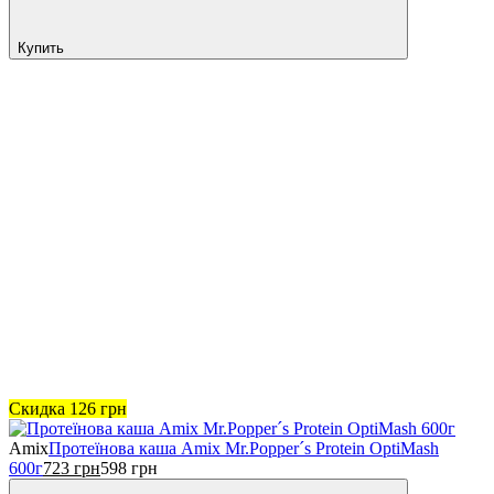
Купить
Скидка
126
грн
Amix
Протеїнова каша Amix Mr.Popper´s Protein OptiMash
600г
723
грн
598
грн