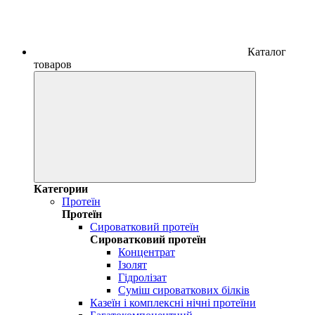
Каталог
товаров
Категории
Протеїн
Протеїн
Сироватковий протеїн
Сироватковий протеїн
Концентрат
Ізолят
Гідролізат
Суміш сироваткових білків
Казеїн і комплексні нічні протеїни