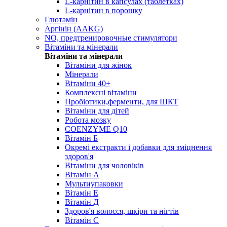
L-карнітин в капсулах (таблетках)
L-карнітин в порошку
Глютамін
Аргінін (AAKG)
NO, предтренировочные стимулятори
Вітаміни та мінерали
Вітаміни та мінерали
Вітаміни для жінок
Мінерали
Вітаміни 40+
Комплексні вітаміни
Пробіотики,ферменти, для ШКТ
Вітаміни для дітей
Робота мозку
COENZYME Q10
Вітамін Б
Окремі екстракти і добавки для зміцнення
здоров'я
Вітаміни для чоловіків
Вітамін А
Мультиупаковки
Вітамін Е
Вітамін Д
Здоров'я волосся, шкіри та нігтів
Вітамін С