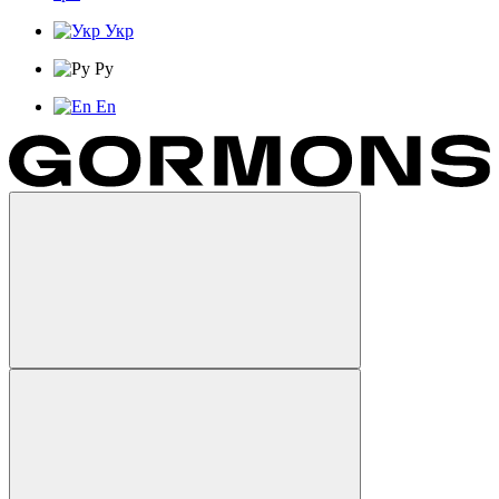
Укр
Ру
En