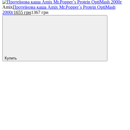
Amix
Протеїнова каша Amix Mr.Popper´s Protein OptiMash
2000г
1655
грн
1367
грн
Купить