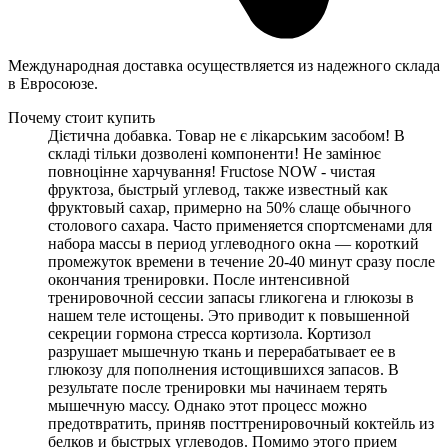
Международная доставка осуществляется из надежного склада
в Евросоюзе.
Почему стоит купить
Дієтична добавка. Товар не є лікарським засобом! В
складі тільки дозволені компоненти! Не замінює
повноцінне харчування! Fructose NOW - чистая
фруктоза, быстрый углевод, также известный как
фруктовый сахар, примерно на 50% слаще обычного
столового сахара. Часто применяется спортсменами для
набора массы в период углеводного окна — короткий
промежуток времени в течение 20-40 минут сразу после
окончания тренировки. После интенсивной
тренировочной сессии запасы гликогена и глюкозы в
нашем теле истощены. Это приводит к повышенной
секреции гормона стресса кортизола. Кортизол
разрушает мышечную ткань и перерабатывает ее в
глюкозу для пополнения истощившихся запасов. В
результате после тренировки мы начинаем терять
мышечную массу. Однако этот процесс можно
предотвратить, приняв посттренировочный коктейль из
белков и быстрых углеводов. Помимо этого прием