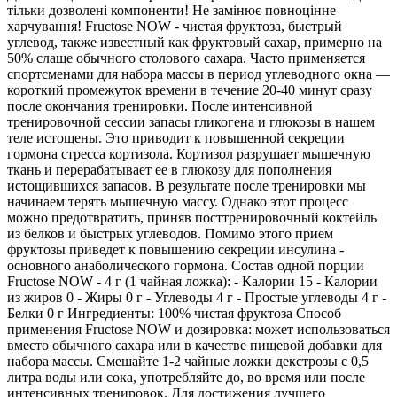
тільки дозволені компоненти! Не замінює повноцінне
харчування! Fructose NOW - чистая фруктоза, быстрый
углевод, также известный как фруктовый сахар, примерно на
50% слаще обычного столового сахара. Часто применяется
спортсменами для набора массы в период углеводного окна —
короткий промежуток времени в течение 20-40 минут сразу
после окончания тренировки. После интенсивной
тренировочной сессии запасы гликогена и глюкозы в нашем
теле истощены. Это приводит к повышенной секреции
гормона стресса кортизола. Кортизол разрушает мышечную
ткань и перерабатывает ее в глюкозу для пополнения
истощившихся запасов. В результате после тренировки мы
начинаем терять мышечную массу. Однако этот процесс
можно предотвратить, приняв посттренировочный коктейль
из белков и быстрых углеводов. Помимо этого прием
фруктозы приведет к повышению секреции инсулина -
основного анаболического гормона. Состав одной порции
Fructose NOW - 4 г (1 чайная ложка): - Калории 15 - Калории
из жиров 0 - Жиры 0 г - Углеводы 4 г - Простые углеводы 4 г -
Белки 0 г Ингредиенты: 100% чистая фруктоза Способ
применения Fructose NOW и дозировка: может использоваться
вместо обычного сахара или в качестве пищевой добавки для
набора массы. Смешайте 1-2 чайные ложки декстрозы с 0,5
литра воды или сока, употребляйте до, во время или после
интенсивных тренировок. Для достижения лучшего