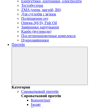
Енергетики, изотоники, електроліти
Тестобустери
ZMA (цинк, магній, В6)
Для суглобів і зв'язок
Поліпшення сну
Omega-3(6,9), Fish Oil
Замінники харчування
Карбо (вуглеводи)
Послетренировочные комплекси
Цукрозамінники
Протеїн
Категории
Сироватковий протеїн
Сироватковий протеїн
Концентрат
Ізолят