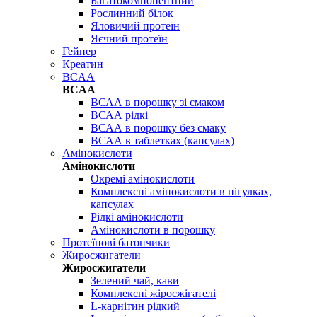
Багатокомпонентний
Рослинний білок
Яловичий протеїн
Яєчний протеїн
Гейнер
Креатин
BCAA
BCAA
ВСАА в порошку зі смаком
ВСАА рідкі
ВСАА в порошку без смаку
ВСАА в таблетках (капсулах)
Амінокислоти
Амінокислоти
Окремі амінокислоти
Комплексні амінокислоти в пігулках,
капсулах
Рідкі амінокислоти
Амінокислоти в порошку
Протеїнові батончики
Жиросжигатели
Жиросжигатели
Зелений чай, кави
Комплексні жіросжігателі
L-карнітин рідкий