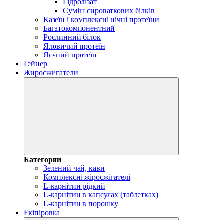
Гідролізат
Суміш сироваткових білків
Казеїн і комплексні нічні протеїни
Багатокомпонентний
Рослинний білок
Яловичий протеїн
Яєчний протеїн
Гейнер
Жиросжигатели
Категории
Зелений чай, кави
Комплексні жіросжігателі
L-карнітин рідкий
L-карнітин в капсулах (таблетках)
L-карнітин в порошку
Екіпіровка