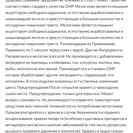
здоровья Семейное предприятие основано в 1968 г. Имеет гарантию
соответствия стандарту качества GMP Мелатонин является мощным
акцептором свободных радикалов, естественно вырабатываемых в
шишковидной железе и присутствующих в большом количестве в
желудочно-кишечном тракте. Мелатонин является мощным
акцептором свободных радикалов, естественно вырабатываемых в
шишковидной железе и присутствующих в большом количестве в
желудочно-кишечном тракте. Рекомендации по Применению
Принимать по 1 капсуле перед сном с водой. Другие Ингредиенты
Рисовая мука и желатин (капсула). Не производится с добавлением
ингредиентов пшеницы, клейковины, сои, кукурузы, молока, яиц,
рыбы, моллюсков или орехов. Производится в установке GMP,
которая обрабатывает другие ингредиенты, содержащие эти
аллергены. В этом изделии возможны естественные изменения
цвета. Предупреждения После открытия хранить в прохладном,
сухом месте. Предупреждение: только для взрослых. Может
вызвать сонливость. Не рекомендуется управлять транспортным
средством или тяжелой техникой после потребления мелатонина.
Проконсультируйтесь с врачом в случае беременности/грудного
вскармлывания, приема лекарств (особенно седативных препаратов и
антидепрессантов) или наличия заболеваний (в том числе депрессии,
высокого кровяного давления и эпилепсии). Хранить в недоступном