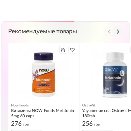
Рекомендуемые товары
Now Foods
OstroVit
Витамины NOW Foods Melatonin
Улучшение сна OstroVit M
5mg 60 caps
180tab
276
256
грн
грн