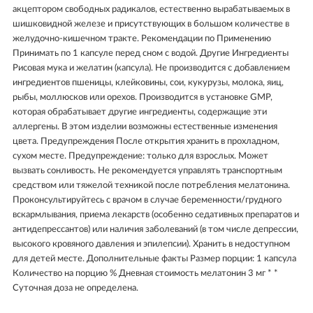
акцептором свободных радикалов, естественно вырабатываемых в
шишковидной железе и присутствующих в большом количестве в
желудочно-кишечном тракте. Рекомендации по Применению
Принимать по 1 капсуле перед сном с водой. Другие Ингредиенты
Рисовая мука и желатин (капсула). Не производится с добавлением
ингредиентов пшеницы, клейковины, сои, кукурузы, молока, яиц,
рыбы, моллюсков или орехов. Производится в установке GMP,
которая обрабатывает другие ингредиенты, содержащие эти
аллергены. В этом изделии возможны естественные изменения
цвета. Предупреждения После открытия хранить в прохладном,
сухом месте. Предупреждение: только для взрослых. Может
вызвать сонливость. Не рекомендуется управлять транспортным
средством или тяжелой техникой после потребления мелатонина.
Проконсультируйтесь с врачом в случае беременности/грудного
вскармлывания, приема лекарств (особенно седативных препаратов и
антидепрессантов) или наличия заболеваний (в том числе депрессии,
высокого кровяного давления и эпилепсии). Хранить в недоступном
для детей месте. Дополнительные факты Размер порции: 1 капсула
Количество на порцию % Дневная стоимость мелатонин 3 мг * *
Суточная доза не определена.