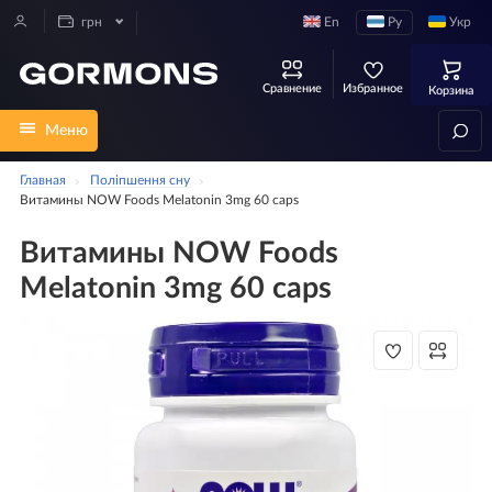
En
Ру
Укр
грн
Сравнение
Избранное
Корзина
Меню
Главная
Поліпшення сну
Витамины NOW Foods Melatonin 3mg 60 caps
Витамины NOW Foods
Melatonin 3mg 60 caps