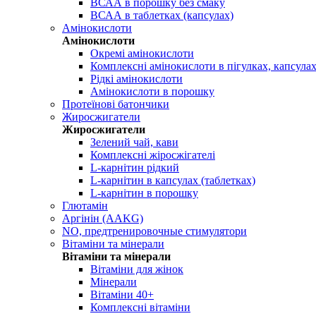
ВСАА в порошку без смаку
ВСАА в таблетках (капсулах)
Амінокислоти
Амінокислоти
Окремі амінокислоти
Комплексні амінокислоти в пігулках, капсула
Рідкі амінокислоти
Амінокислоти в порошку
Протеїнові батончики
Жиросжигатели
Жиросжигатели
Зелений чай, кави
Комплексні жіросжігателі
L-карнітин рідкий
L-карнітин в капсулах (таблетках)
L-карнітин в порошку
Глютамін
Аргінін (AAKG)
NO, предтренировочные стимулятори
Вітаміни та мінерали
Вітаміни та мінерали
Вітаміни для жінок
Мінерали
Вітаміни 40+
Комплексні вітаміни