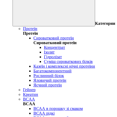
Категории
Протеїн
Протеїн
Сироватковий протеїн
Сироватковий протеїн
Концентрат
Ізолят
Гідролізат
Суміш сироваткових білків
Казеїн і комплексні нічні протеїни
Багатокомпонентний
Рослинний білок
Яловичий протеїн
Яєчний протеїн
Гейнер
Креатин
BCAA
BCAA
ВСАА в порошку зі смаком
ВСАА рідкі