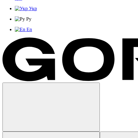
Укр
Ру
En