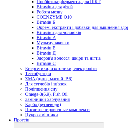
Пробіотики,ферменти, для ШКТ
Вітаміни для дітей
Робота мозку
COENZYME Q10
Вітамін Б
Окремі екстракти і добавки для зміцнення здо
Вітаміни для чоловіків
Вітамін А
Мультиупаковки
Вітамін Е
Вітамін Д
Здоров'я волосся, шкіри та нігтів
Вітамін С
Енергетики, изотоники, електроліти
Тестобустери
ZMA (цинк, магній, В6)
Для суглобів і зв'язок
Поліпшення сну
Omega-3(6,9), Fish Oil
Замінники харчування
Карбо (вуглеводи)
Послетренировочные комплекси
Цукрозамінники
Протеїн