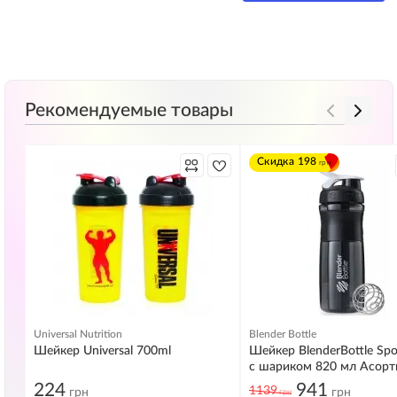
Рекомендуемые товары
Скидка
198
грн
Universal Nutrition
Blender Bottle
Шейкер Universal 700ml
Шейкер BlenderBottle Spo
с шариком 820 мл Асор
кольорів уточнюйте в ме
224
941
1139
грн
грн
грн