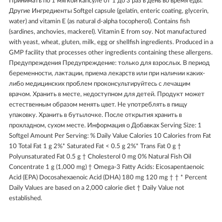
Принимать по 1 мягкой капсуле от 1 до 3 раз в день во время еды.
Другие Ингредиенты Softgel capsule (gelatin, enteric coating, glycerin,
water) and vitamin E (as natural d-alpha tocopherol). Contains fish
(sardines, anchovies, mackerel). Vitamin E from soy. Not manufactured
with yeast, wheat, gluten, milk, egg or shellfish ingredients. Produced in a
GMP facility that processes other ingredients containing these allergens.
Предупреждения Предупреждение: только для взрослых. В период
беременности, лактации, приема лекарств или при наличии каких-
либо медицинских проблем проконсультируйтесь с лечащим
врачом. Хранить в месте, недоступном для детей. Продукт может
естественным образом менять цвет. Не употреблять в пищу
упаковку. Хранить в бутылочке. После открытия хранить в
прохладном, сухом месте. Информация о Добавках Serving Size: 1
Softgel Amount Per Serving: % Daily Value Calories 10 Calories from Fat
10 Total Fat 1 g 2%* Saturated Fat < 0.5 g 2%* Trans Fat 0 g †
Polyunsaturated Fat 0.5 g † Cholesterol 0 mg 0% Natural Fish Oil
Concentrate 1 g (1,000 mg) † Omega-3 Fatty Acids: Eicosapentaenoic
Acid (EPA) Docosahexaenoic Acid (DHA) 180 mg 120 mg † † * Percent
Daily Values are based on a 2,000 calorie diet † Daily Value not
established.