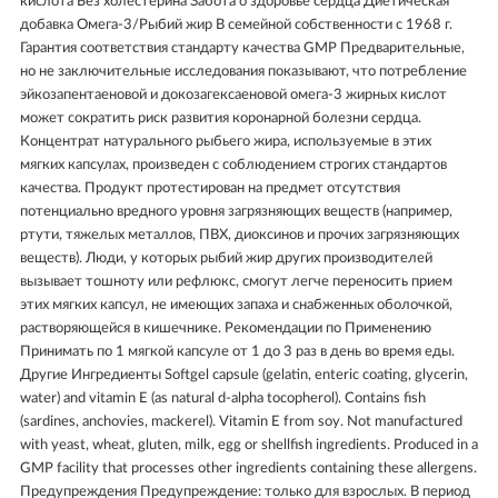
кислота Без холестерина Забота о здоровье сердца Диетическая
добавка Омега-3/Рыбий жир В семейной собственности с 1968 г.
Гарантия соответствия стандарту качества GMP Предварительные,
но не заключительные исследования показывают, что потребление
эйкозапентаеновой и докозагексаеновой омега-3 жирных кислот
может сократить риск развития коронарной болезни сердца.
Концентрат натурального рыбьего жира, используемые в этих
мягких капсулах, произведен с соблюдением строгих стандартов
качества. Продукт протестирован на предмет отсутствия
потенциально вредного уровня загрязняющих веществ (например,
ртути, тяжелых металлов, ПВХ, диоксинов и прочих загрязняющих
веществ). Люди, у которых рыбий жир других производителей
вызывает тошноту или рефлюкс, смогут легче переносить прием
этих мягких капсул, не имеющих запаха и снабженных оболочкой,
растворяющейся в кишечнике. Рекомендации по Применению
Принимать по 1 мягкой капсуле от 1 до 3 раз в день во время еды.
Другие Ингредиенты Softgel capsule (gelatin, enteric coating, glycerin,
water) and vitamin E (as natural d-alpha tocopherol). Contains fish
(sardines, anchovies, mackerel). Vitamin E from soy. Not manufactured
with yeast, wheat, gluten, milk, egg or shellfish ingredients. Produced in a
GMP facility that processes other ingredients containing these allergens.
Предупреждения Предупреждение: только для взрослых. В период