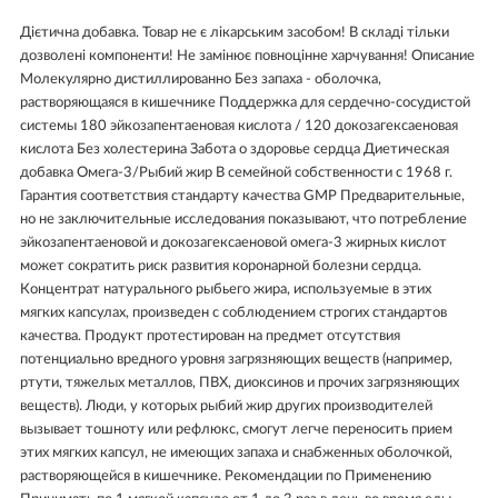
Дієтична добавка. Товар не є лікарським засобом! В складі тільки
дозволені компоненти! Не замінює повноцінне харчування! Описание
Молекулярно дистиллированно Без запаха - оболочка,
растворяющаяся в кишечнике Поддержка для сердечно-сосудистой
системы 180 эйкозапентаеновая кислота / 120 докозагексаеновая
кислота Без холестерина Забота о здоровье сердца Диетическая
добавка Омега-3/Рыбий жир В семейной собственности с 1968 г.
Гарантия соответствия стандарту качества GMP Предварительные,
но не заключительные исследования показывают, что потребление
эйкозапентаеновой и докозагексаеновой омега-3 жирных кислот
может сократить риск развития коронарной болезни сердца.
Концентрат натурального рыбьего жира, используемые в этих
мягких капсулах, произведен с соблюдением строгих стандартов
качества. Продукт протестирован на предмет отсутствия
потенциально вредного уровня загрязняющих веществ (например,
ртути, тяжелых металлов, ПВХ, диоксинов и прочих загрязняющих
веществ). Люди, у которых рыбий жир других производителей
вызывает тошноту или рефлюкс, смогут легче переносить прием
этих мягких капсул, не имеющих запаха и снабженных оболочкой,
растворяющейся в кишечнике. Рекомендации по Применению