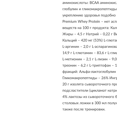
аминокислоты: ВСАА аминокисл
глобулин и гликомакропептиды,
укреплению здоровья подобно 
Premium Whey Protein – нет ас
веществ на 100 г продукта: Кал
Жиры – 4,5 г Натрий – 0,22 г 
Кальций – 420 мг (53%) L-глюта
L-аргинин – 2,0 г L-аспарагинов
14,9 г L-глютамин – 83,6 г L-гли
L-метионин – 2,1 г L-лизин – 9,0
треонин – 6,2 г L-триптофан – 1
фракций: Альфа-лактоглобулин
Гликомакропептиды – 26% Ингре
20 г изолята сывороточного пр
подсластители (цикламат натрия
4% лактозы из сывороточного 
столовых ложки в 300 мл полужи
также после тренировки.