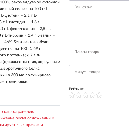
г (100% рекомендуемой суточной
отный состав на 100 г: L-
L-цистеин – 2,1 г L-
 г L-гистидин – 1,6 г L-
,0 г L-фенилаланин – 2,8 г L-
 г L-тирозин – 2,4 г L-валин –
 – 46% Бета-лактоглобулин –
нты (на 100 г): 69 г
го протеина; 6.7 г л-
и (цикламат натрия, ацесульфам
 сывороточного белка.
жки в 300 мл полужирного
сле тренировки.
Рейтинг
 распространению
нижение риска осложнений и
ьтируйтесь с врачом и