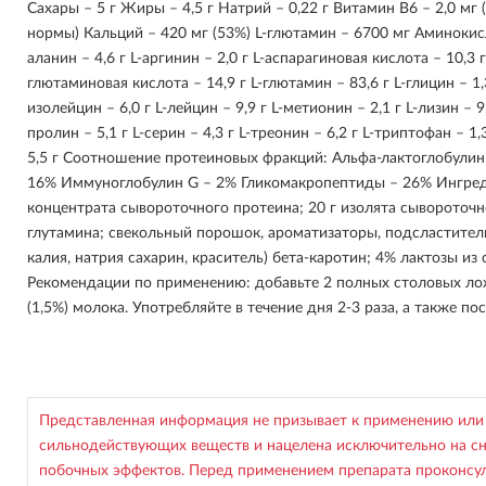
Сахары – 5 г Жиры – 4,5 г Натрий – 0,22 г Витамин В6 – 2,0 м
нормы) Кальций – 420 мг (53%) L-глютамин – 6700 мг Аминокисл
аланин – 4,6 г L-аргинин – 2,0 г L-аспарагиновая кислота – 10,3 г 
глютаминовая кислота – 14,9 г L-глютамин – 83,6 г L-глицин – 1,3
изолейцин – 6,0 г L-лейцин – 9,9 г L-метионин – 2,1 г L-лизин – 9
пролин – 5,1 г L-серин – 4,3 г L-треонин – 6,2 г L-триптофан – 1,3
5,5 г Соотношение протеиновых фракций: Альфа-лактоглобулин
16% Иммуноглобулин G – 2% Гликомакропептиды – 26% Ингредие
концентрата сывороточного протеина; 20 г изолята сывороточно
глутамина; свекольный порошок, ароматизаторы, подсластител
калия, натрия сахарин, краситель) бета-каротин; 4% лактозы из
Рекомендации по применению: добавьте 2 полных столовых ло
(1,5%) молока. Употребляйте в течение дня 2-3 раза, а также по
Представленная информация не призывает к применению или
сильнодействующих веществ и нацелена исключительно на с
побочных эффектов. Перед применением препарата проконсул