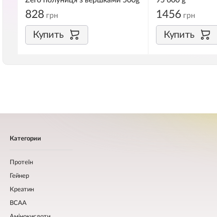
Zero полуниця з вершками 500g
95 600 g
828
1456
грн
грн
Купить
Купить
Категории
Протеїн
Гейнер
Креатин
BCAA
Амінокислоти