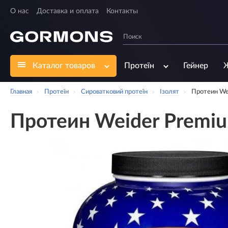
О нас
Доставка и оплата
Контакты
Каталог товаров
Протеїн
Гейнер
Главная
Протеїн
Сироватковий протеїн
Ізолят
Протеин We
Протеин Weider Premi