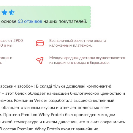
а основе
63 отзывов
наших покупателей.
аказе от 2900
Безналичный расчет или оплата
00 и мы
наложенным платежом.
.
тация и
Международная доставка осуществляется
.
из надежного склада в Евросоюзе.
ікарським засобом! В складі тільки дозволені компоненти!
r – этот белок обладает наивысшей биологической ценностью и
низмом. Компания Weider разработала высококачественный
обладает отличным вкусом и отвечает полностью всем
. Протеин Premium Whey Protein был произведен методом
изкой температуре и низком давлении, что значит сохранились
 В состав Premium Whey Protein входят важнейшие