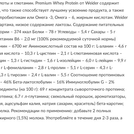
оты и глютамин. Premium Whey Protein от Weider содержит
 что также способствует лучшему усвоению продукта, а также
пробиотикам или Омега -3, Омега – 6, жирным кислотам. Weider
партама, низкое содержание лактозы. Содержание питательных
ории – 374 ккал Белки – 78 г Углеводы – 5,4 г Сахары – 5 г
Витамин В6 – 2,0 мг (100% рекомендуемой суточной нормы)
мин – 6700 мг Аминокислотный состав на 100 г: L-аланин – 4,6 г
ая кислота – 10,3 г L-цистеин – 2,1 г L-глютаминовая кислота –
цин – 1,3 г L-гистидин – 1,6 г L-изолейцин – 6,0 г L-лейцин – 9,9 г
 г L-фенилаланин – 2,8 г L-пролин – 5,1 г L-серин – 4,3 г L-
,3 г L-тирозин – 2,4 г L-валин – 5,5 г Соотношение протеиновых
 – 46% Бета-лактоглобулин – 16% Иммуноглобулин G – 2%
диенты (на 100 г): 69 г концентрата сывороточного протеина;
отеина; 6.7 г л-глутамина; свекольный порошок, ароматизаторы,
, ацесульфам калия, натрия сахарин, краситель) бета-каротин;
белка. Рекомендации по применению: добавьте 2 полных
рного (1,5%) молока. Употребляйте в течение дня 2-3 раза, а