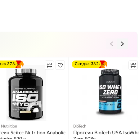
дка
378
Скидка
382
грн
грн
 Nutrition
BioTech
еин Scitec Nutrition Anabolic
Протеин BioTech USA IsoWh