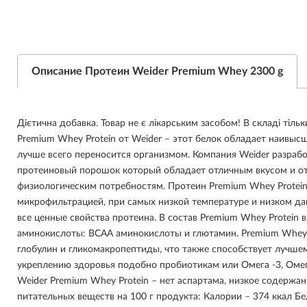
Описание Протеин Weider Premium Whey 2300 g
Дієтична добавка. Товар не є лікарським засобом! В складі тіль
Premium Whey Protein от Weider – этот белок обладает наивыс
лучше всего переносится организмом. Компания Weider разраб
протеиновый порошок который обладает отличным вкусом и от
физиологическим потребностям. Протеин Premium Whey Protei
микрофильтрацией, при самых низкой температуре и низком дав
все ценные свойства протеина. В состав Premium Whey Protein
аминокислоты: ВСАА аминокислоты и глютамин. Premium Whey 
глобулин и гликомакропептиды, что также способствует лучшем
укреплению здоровья подобно пробиотикам или Омега -3, Омег
Weider Premium Whey Protein – нет аспартама, низкое содержа
питательных веществ на 100 г продукта: Калории – 374 ккал Бел