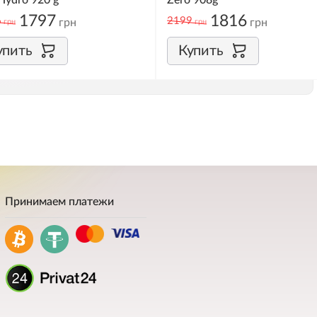
Hydro 920 g
Zero 908g
1797
1816
6
2199
грн
грн
грн
грн
упить
Купить
Принимаем платежи