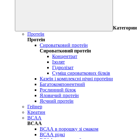
Категории
Протеїн
Протеїн
Сироватковий протеїн
Сироватковий протеїн
Концентрат
Ізолят
Гідролізат
Суміш сироваткових білків
Казеїн і комплексні нічні протеїни
Багатокомпонентний
Рослинний білок
Яловичий протеїн
Яєчний протеїн
Гейнер
Креатин
BCAA
BCAA
ВСАА в порошку зі смаком
ВСАА рідкі