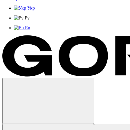
Укр
Ру
En