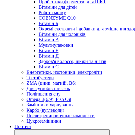
Пробіотики,ферменти, для ШКТ
Вітаміни для дітей
Робота мозку
COENZYME Q10
Вітамін Б
Окремі екстракти і добавки для зміцнення здо
Вітаміни для чоловіків
Вітамін А
Мультиупаковки
Вітамін Е
Вітамін Д
Здоров'я волосся, шкіри та нігтів
Вітамін С
Енергетики, изотоники, електроліти
Тестобустери
ZMA (цинк, магній, В6)
Для суглобів і зв'язок
Поліпшення сну
Omega-3(6,9), Fish Oil
Замінники харчування
Карбо (вуглеводи)
Послетренировочные комплекси
Цукрозамінники
Протеїн