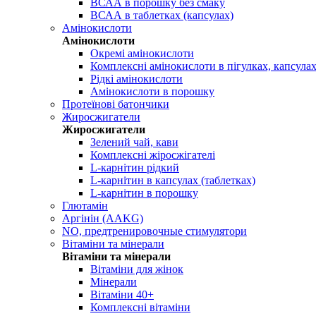
ВСАА в порошку без смаку
ВСАА в таблетках (капсулах)
Амінокислоти
Амінокислоти
Окремі амінокислоти
Комплексні амінокислоти в пігулках, капсула
Рідкі амінокислоти
Амінокислоти в порошку
Протеїнові батончики
Жиросжигатели
Жиросжигатели
Зелений чай, кави
Комплексні жіросжігателі
L-карнітин рідкий
L-карнітин в капсулах (таблетках)
L-карнітин в порошку
Глютамін
Аргінін (AAKG)
NO, предтренировочные стимулятори
Вітаміни та мінерали
Вітаміни та мінерали
Вітаміни для жінок
Мінерали
Вітаміни 40+
Комплексні вітаміни