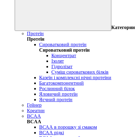
Категории
Протеїн
Протеїн
Сироватковий протеїн
Сироватковий протеїн
Концентрат
Ізолят
Гідролізат
Суміш сироваткових білків
Казеїн і комплексні нічні протеїни
Багатокомпонентний
Рослинний білок
Яловичий протеїн
Яєчний протеїн
Гейнер
Креатин
BCAA
BCAA
ВСАА в порошку зі смаком
ВСАА рідкі