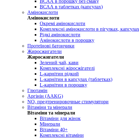
ВСАА в порошку без смаку
ВСАА в таблетках (капсулах)
Амінокислоти
Амінокислоти
Окремі амінокислоти
Комплексні амінокислоти в пігулках, капсула
Рідкі амінокислоти
Амінокислоти в порошку
Протеїнові батончики
Жиросжигатели
Жиросжигатели
Зелений чай, кави
Комплексні жіросжігателі
L-карнітин рідкий
L-карнітин в капсулах (таблетках)
L-карнітин в порошку
Глютамін
Аргінін (AAKG)
NO, предтренировочные стимулятори
Вітаміни та мінерали
Вітаміни та мінерали
Вітаміни для жінок
Мінерали
Вітаміни 40+
Комплексні вітаміни