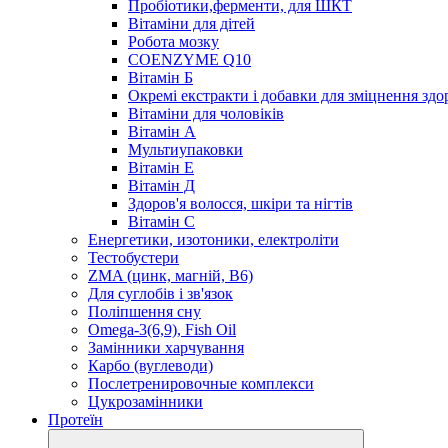
Пробіотики,ферменти, для ШКТ
Вітаміни для дітей
Робота мозку
COENZYME Q10
Вітамін Б
Окремі екстракти і добавки для зміцнення здо
Вітаміни для чоловіків
Вітамін А
Мультиупаковки
Вітамін Е
Вітамін Д
Здоров'я волосся, шкіри та нігтів
Вітамін С
Енергетики, изотоники, електроліти
Тестобустери
ZMA (цинк, магній, В6)
Для суглобів і зв'язок
Поліпшення сну
Omega-3(6,9), Fish Oil
Замінники харчування
Карбо (вуглеводи)
Послетренировочные комплекси
Цукрозамінники
Протеїн