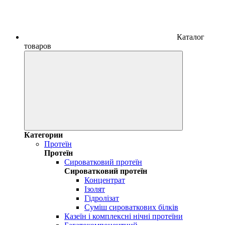
Каталог
товаров
Категории
Протеїн
Протеїн
Сироватковий протеїн
Сироватковий протеїн
Концентрат
Ізолят
Гідролізат
Суміш сироваткових білків
Казеїн і комплексні нічні протеїни