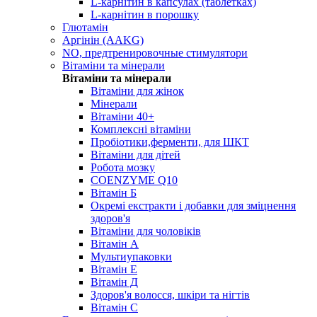
L-карнітин в капсулах (таблетках)
L-карнітин в порошку
Глютамін
Аргінін (AAKG)
NO, предтренировочные стимулятори
Вітаміни та мінерали
Вітаміни та мінерали
Вітаміни для жінок
Мінерали
Вітаміни 40+
Комплексні вітаміни
Пробіотики,ферменти, для ШКТ
Вітаміни для дітей
Робота мозку
COENZYME Q10
Вітамін Б
Окремі екстракти і добавки для зміцнення
здоров'я
Вітаміни для чоловіків
Вітамін А
Мультиупаковки
Вітамін Е
Вітамін Д
Здоров'я волосся, шкіри та нігтів
Вітамін С