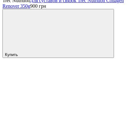
Trec Nutrition
Для суставов и связок Trec Nutrition Collagen
Renover 350g
900
грн
Купить