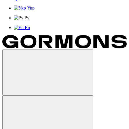
Укр
Ру
En