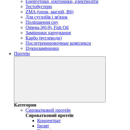
Енергетики, изотоники, електроліти
Тестобустери
ZMA (цинк, магній, В6)
Для суглобів і зв'язок
Поліпшення сну
Omega-3(6,9), Fish Oil
Замінники харчування
Карбо (вуглеводи)
Послетренировочные комплекси
Цукрозамінники
Протеїн
Категории
Сироватковий протеїн
Сироватковий протеїн
Концентрат
Ізолят