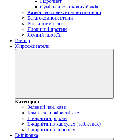
Гідролізат
Суміш сироваткових білків
Казеїн і комплексні нічні протеїни
Багатокомпонентний
Рослинний білок
Яловичий протеїн
Яєчний протеїн
Гейнер
Жиросжигатели
Категории
Зелений чай, кави
Комплексні жіросжігателі
L-карнітин рідкий
L-карнітин в капсулах (таблетках)
L-карнітин в порошку
Екіпіровка