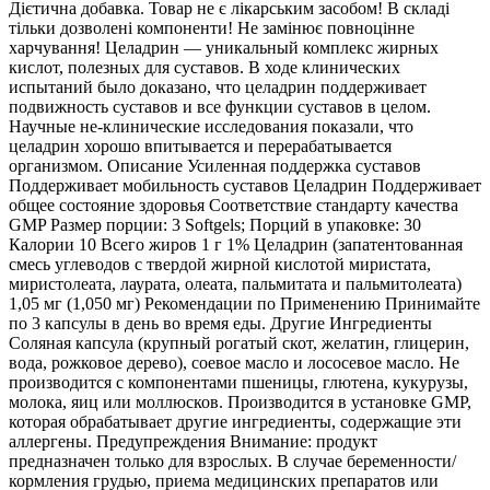
Дієтична добавка. Товар не є лікарським засобом! В складі
тільки дозволені компоненти! Не замінює повноцінне
харчування! Целадрин — уникальный комплекс жирных
кислот, полезных для суставов. В ходе клинических
испытаний было доказано, что целадрин поддерживает
подвижность суставов и все функции суставов в целом.
Научные не-клинические исследования показали, что
целадрин хорошо впитывается и перерабатывается
организмом. Описание Усиленная поддержка суставов
Поддерживает мобильность суставов Целадрин Поддерживает
общее состояние здоровья Соответствие стандарту качества
GMP Размер порции: 3 Softgels; Порций в упаковке: 30
Калории 10 Всего жиров 1 г 1% Целадрин (запатентованная
смесь углеводов с твердой жирной кислотой миристата,
миристолеата, лаурата, олеата, пальмитата и пальмитолеата)
1,05 мг (1,050 мг) Рекомендации по Применению Принимайте
по 3 капсулы в день во время еды. Другие Ингредиенты
Соляная капсула (крупный рогатый скот, желатин, глицерин,
вода, рожковое дерево), соевое масло и лососевое масло. Не
производится с компонентами пшеницы, глютена, кукурузы,
молока, яиц или моллюсков. Производится в установке GMP,
которая обрабатывает другие ингредиенты, содержащие эти
аллергены. Предупреждения Внимание: продукт
предназначен только для взрослых. В случае беременности/
кормления грудью, приема медицинских препаратов или