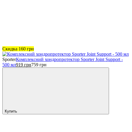
Скидка
160
грн
Sporter
Комплексний хондропротектор Sporter Joint Support -
500 мл
919
грн
759
грн
Купить