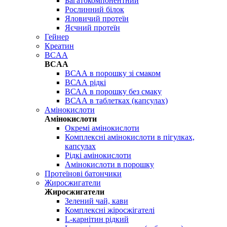
Багатокомпонентний
Рослинний білок
Яловичий протеїн
Яєчний протеїн
Гейнер
Креатин
BCAA
BCAA
ВСАА в порошку зі смаком
ВСАА рідкі
ВСАА в порошку без смаку
ВСАА в таблетках (капсулах)
Амінокислоти
Амінокислоти
Окремі амінокислоти
Комплексні амінокислоти в пігулках,
капсулах
Рідкі амінокислоти
Амінокислоти в порошку
Протеїнові батончики
Жиросжигатели
Жиросжигатели
Зелений чай, кави
Комплексні жіросжігателі
L-карнітин рідкий