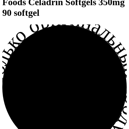
Foods Celadrin Softgels 350mg
лько оригинальный прод
90 softgel