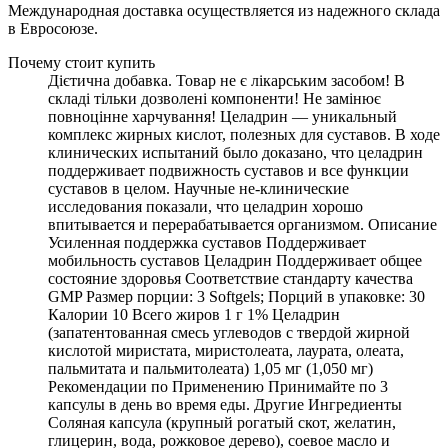
Международная доставка осуществляется из надежного склада
в Евросоюзе.
Почему стоит купить
Дієтична добавка. Товар не є лікарським засобом! В
складі тільки дозволені компоненти! Не замінює
повноцінне харчування! Целадрин — уникальный
комплекс жирных кислот, полезных для суставов. В ходе
клинических испытаний было доказано, что целадрин
поддерживает подвижность суставов и все функции
суставов в целом. Научные не-клинические
исследования показали, что целадрин хорошо
впитывается и перерабатывается организмом. Описание
Усиленная поддержка суставов Поддерживает
мобильность суставов Целадрин Поддерживает общее
состояние здоровья Соответствие стандарту качества
GMP Размер порции: 3 Softgels; Порций в упаковке: 30
Калории 10 Всего жиров 1 г 1% Целадрин
(запатентованная смесь углеводов с твердой жирной
кислотой миристата, миристолеата, лаурата, олеата,
пальмитата и пальмитолеата) 1,05 мг (1,050 мг)
Рекомендации по Применению Принимайте по 3
капсулы в день во время еды. Другие Ингредиенты
Соляная капсула (крупный рогатый скот, желатин,
глицерин, вода, рожковое дерево), соевое масло и