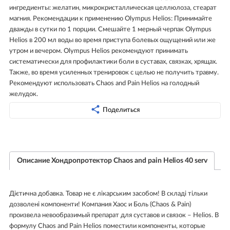
ингредиенты: желатин, микрокристаллическая целлюлоза, стеарат
магния. Рекомендации к применению Olympus Helios: Принимайте
дважды в сутки по 1 порции. Смешайте 1 мерный черпак Olympus
Helios в 200 мл воды во время приступа болевых ощущений или же
утром и вечером. Olympus Helios рекомендуют принимать
систематически для профилактики боли в суставах, связках, хрящах.
Также, во время усиленных тренировок с целью не получить травму.
Рекомендуют использовать Chaos and Pain Helios на голодный
желудок.
Поделиться
Описание Хондропротектор Chaos and pain Helios 40 serv
Дієтична добавка. Товар не є лікарським засобом! В складі тільки
дозволені компоненти! Компания Хаос и Боль (Chaos & Pain)
произвела невообразимый препарат для суставов и связок – Helios. В
формулу Chaos and Pain Helios поместили компоненты, которые