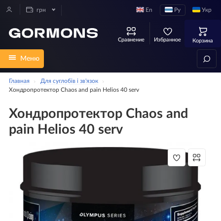
En
Ру
Укр
грн
Сравнение
Избранное
Корзина
Меню
Главная
Для суглобів і зв'язок
Хондропротектор Chaos and pain Helios 40 serv
Хондропротектор Chaos and
pain Helios 40 serv