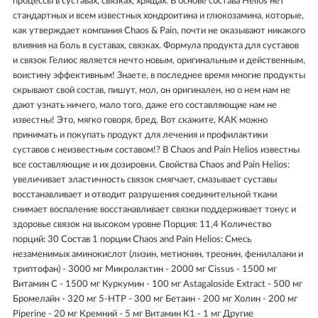
процессы в суставах, связках, хрящах. В основе состава Helios нет
стандартных и всем известных хондроитина и глюкозамина, которые,
как утверждает компания Chaos & Pain, почти не оказывают никакого
влияния на боль в суставах, связках. Формула продукта для суставов
и связок Гелиос является нечто новым, оригинальным и действенным,
воистину эффективным! Знаете, в последнее время многие продукты
скрывают свой состав, пишут, мол, он оригинален, но о нем нам не
дают узнать ничего, мало того, даже его составляющие нам не
известны! Это, мягко говоря, бред. Вот скажите, КАК можно
принимать и покупать продукт для лечения и профилактики
суставов с неизвестным составом!? В Chaos and Pain Helios известны
все составляющие и их дозировки. Свойства Chaos and Pain Helios:
увеличивает эластичность связок смягчает, смазывает суставы
восстанавливает и отводит разрушения соединительной ткани
снимает воспаление восстанавливает связки поддерживает тонус и
здоровье связок на высоком уровне Порция: 11,4 Количество
порций: 30 Состав 1 порции Chaos and Pain Helios: Смесь
незаменимых аминокислот (лизин, метионин, треонин, фенилалани и
триптофан) - 3000 мг Микролактин - 2000 мг Cissus - 1500 мг
Витамин С - 1500 мг Куркумин - 100 мг Astagaloside Extract - 500 мг
Бромелайн - 320 мг 5-HTP - 300 мг Бетаин - 200 мг Холин - 200 мг
Piperine - 20 мг Кремний - 5 мг Витамин К1 - 1 мг Другие