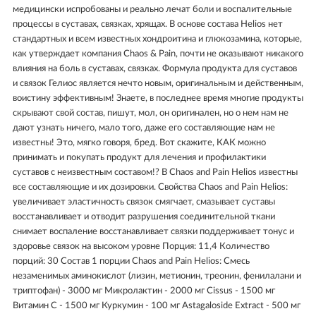
медицински испробованы и реально лечат боли и воспалительные
процессы в суставах, связках, хрящах. В основе состава Helios нет
стандартных и всем известных хондроитина и глюкозамина, которые,
как утверждает компания Chaos & Pain, почти не оказывают никакого
влияния на боль в суставах, связках. Формула продукта для суставов
и связок Гелиос является нечто новым, оригинальным и действенным,
воистину эффективным! Знаете, в последнее время многие продукты
скрывают свой состав, пишут, мол, он оригинален, но о нем нам не
дают узнать ничего, мало того, даже его составляющие нам не
известны! Это, мягко говоря, бред. Вот скажите, КАК можно
принимать и покупать продукт для лечения и профилактики
суставов с неизвестным составом!? В Chaos and Pain Helios известны
все составляющие и их дозировки. Свойства Chaos and Pain Helios:
увеличивает эластичность связок смягчает, смазывает суставы
восстанавливает и отводит разрушения соединительной ткани
снимает воспаление восстанавливает связки поддерживает тонус и
здоровье связок на высоком уровне Порция: 11,4 Количество
порций: 30 Состав 1 порции Chaos and Pain Helios: Смесь
незаменимых аминокислот (лизин, метионин, треонин, фенилалани и
триптофан) - 3000 мг Микролактин - 2000 мг Cissus - 1500 мг
Витамин С - 1500 мг Куркумин - 100 мг Astagaloside Extract - 500 мг